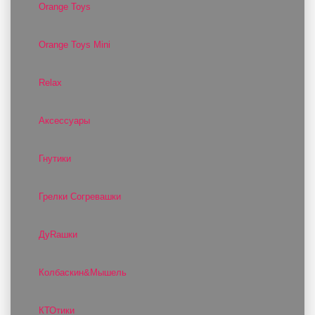
Orange Toys
Orange Toys Mini
Relax
Аксессуары
Гнутики
Грелки Согревашки
ДуRашки
Колбаскин&Мышель
КТОтики