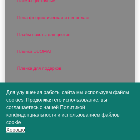
Пакеты цветочные
Пена флористическая и пенопласт
Плайм пакеты для цветов
Пленка DUOMAT
Пленка для подарков
Пленка матовая
Для улучшения работы сайта мы используем файлы
cookies. Продолжая его использование, вы
Пленка прозрачная
соглашаетесь с нашей
Политикой
конфиденциальности
и
использованием файлов
Пленка фактурная
cookie
Хорошо
Пленка цветная