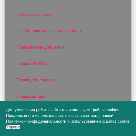
Пакеты цветочные
Пена флористическая и пенопласт
Плайм пакеты для цветов
Пленка DUOMAT
Пленка для подарков
Пленка матовая
Для улучшения работы сайта мы используем файлы cookies.
Пленка прозрачная
Продолжая его использование, вы соглашаетесь с нашей
Политикой конфиденциальности
и
использованием файлов cookie
Хорошо
Пленка фактурная