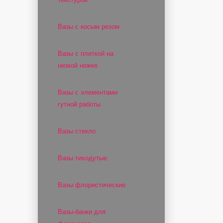
Вазы с косым резом
Вазы с плиткой на
низкой ножке
Вазы с элементами
гутной работы
Вазы стекло
Вазы тиходутые
Вазы флористические
Вазы-банки для