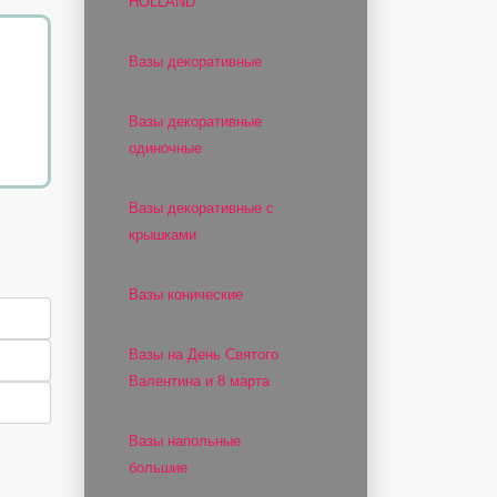
HOLLAND
Вазы декоративные
Вазы декоративные
одиночные
Вазы декоративные с
крышками
Вазы конические
Вазы на День Святого
Валентина и 8 марта
Вазы напольные
большие