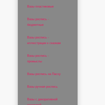
Вазы пластиковые
Вазы роспись -
бюджетные
Вазы роспись -
иллюстрации к сказкам
Вазы роспись -
промыслы
Вазы роспись на Пасху
Вазы ручная роспись
Вазы с декоративной
текстурой