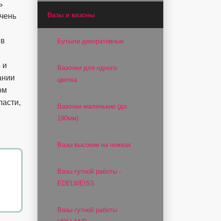
ь
Вазы и вазоны
очень
 в
Бутыли декоративные
 и
Вазочки для одного
ании
цветка
ом
ласти,
Вазочки маленькие (до
190мм)
Вазы высокие на ножках
Вазы гутной работы -
EDELWEISS
Вазы гутной работы