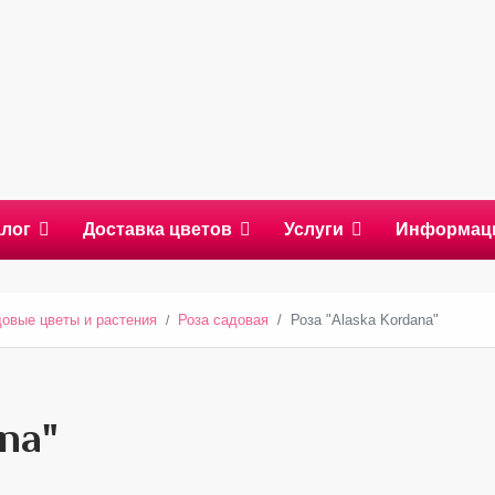
алог
Доставка цветов
Услуги
Информац
овые цветы и растения
Роза садовая
Роза "Alaska Kordana"
na"