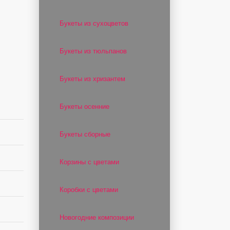
Букеты из сухоцветов
Букеты из тюльпанов
Букеты из хризантем
Букеты осенние
Букеты сборные
Корзины с цветами
Коробки с цветами
Новогодние композиции