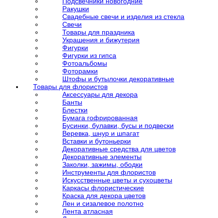
Подсвечники новогодние
Ракушки
Свадебные свечи и изделия из стекла
Свечи
Товары для праздника
Украшения и бижутерия
Фигурки
Фигурки из гипса
Фотоальбомы
Фоторамки
Штофы и бутылочки декоративные
Товары для флористов
Аксессуары для декора
Банты
Блестки
Бумага гофрированная
Бусинки, булавки, бусы и подвески
Веревка, шнур и шпагат
Вставки и бутоньерки
Декоративные средства для цветов
Декоративные элементы
Заколки, зажимы, ободки
Инструменты для флористов
Искусственные цветы и сухоцветы
Каркасы флористические
Краска для декора цветов
Лен и сизалевое полотно
Лента атласная