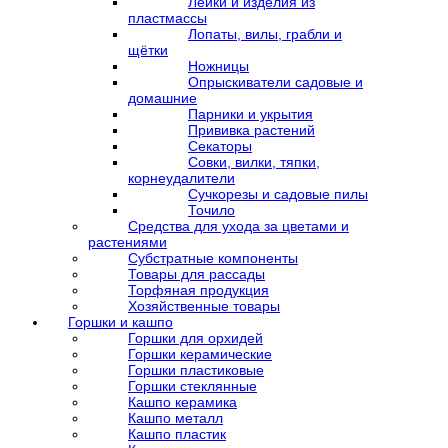
Лейки и изделия из
пластмассы
Лопаты, вилы, грабли и
щётки
Ножницы
Опрыскиватели садовые и
домашние
Парники и укрытия
Прививка растений
Секаторы
Совки, вилки, тяпки,
корнеудалители
Сучкорезы и садовые пилы
Точило
Средства для ухода за цветами и
растениями
Субстратные компоненты
Товары для рассады
Торфяная продукция
Хозяйственные товары
Горшки и кашпо
Горшки для орхидей
Горшки керамические
Горшки пластиковые
Горшки стеклянные
Кашпо керамика
Кашпо металл
Кашпо пластик