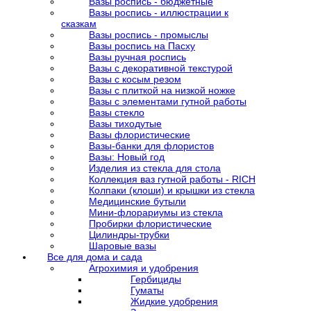
Вазы роспись - бюджетные
Вазы роспись - иллюстрации к
сказкам
Вазы роспись - промыслы
Вазы роспись на Пасху
Вазы ручная роспись
Вазы с декоративной текстурой
Вазы с косым резом
Вазы с плиткой на низкой ножке
Вазы с элементами гутной работы
Вазы стекло
Вазы тиходутые
Вазы флористические
Вазы-банки для флористов
Вазы: Новый год
Изделия из стекла для стола
Коллекция ваз гутной работы - RICH
Колпаки (клоши) и крышки из стекла
Медицинские бутыли
Мини-флорариумы из стекла
Пробирки флористические
Цилиндры-трубки
Шаровые вазы
Все для дома и сада
Агрохимия и удобрения
Гербициды
Гуматы
Жидкие удобрения