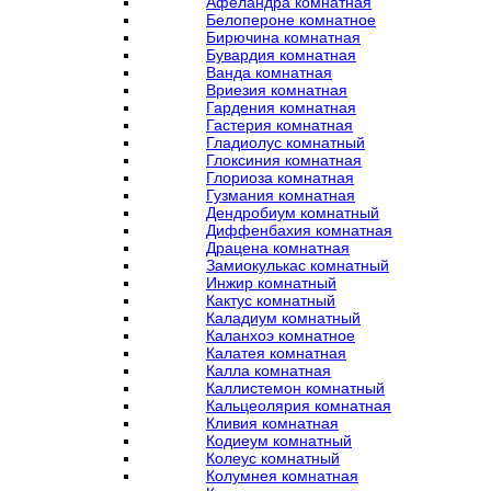
Афеландра комнатная
Белопероне комнатное
Бирючина комнатная
Бувардия комнатная
Ванда комнатная
Вриезия комнатная
Гардения комнатная
Гастерия комнатная
Гладиолус комнатный
Глоксиния комнатная
Глориоза комнатная
Гузмания комнатная
Дендробиум комнатный
Диффенбахия комнатная
Драцена комнатная
Замиокулькас комнатный
Инжир комнатный
Кактус комнатный
Каладиум комнатный
Каланхоэ комнатное
Калатея комнатная
Калла комнатная
Каллистемон комнатный
Кальцеолярия комнатная
Кливия комнатная
Кодиеум комнатный
Колеус комнатный
Колумнея комнатная