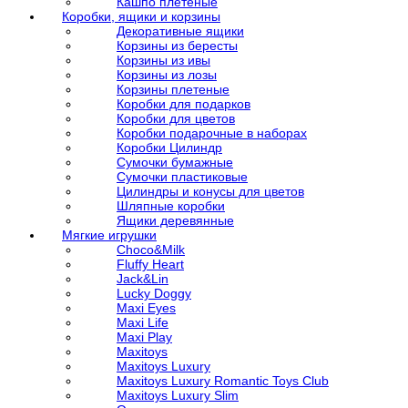
Кашпо плетеные
Коробки, ящики и корзины
Декоративные ящики
Корзины из бересты
Корзины из ивы
Корзины из лозы
Корзины плетеные
Коробки для подарков
Коробки для цветов
Коробки подарочные в наборах
Коробки Цилиндр
Сумочки бумажные
Сумочки пластиковые
Цилиндры и конусы для цветов
Шляпные коробки
Ящики деревянные
Мягкие игрушки
Choco&Milk
Fluffy Heart
Jack&Lin
Lucky Doggy
Maxi Eyes
Maxi Life
Maxi Play
Maxitoys
Maxitoys Luxury
Maxitoys Luxury Romantic Toys Club
Maxitoys Luxury Slim