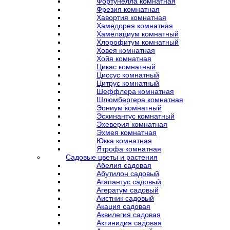
Фортунелла комнатная
Фрезия комнатная
Хавортия комнатная
Хамедорея комнатная
Хамелациум комнатный
Хлорофитум комнатный
Ховея комнатная
Хойя комнатная
Цикас комнатный
Циссус комнатный
Цитрус комнатный
Шеффлера комнатная
Шлюмбергера комнатная
Эониум комнатный
Эсхинантус комнатный
Эхеверия комнатная
Эхмея комнатная
Юкка комнатная
Ятрофа комнатная
Садовые цветы и растения
Абелия садовая
Абутилон садовый
Агапантус садовый
Агератум садовый
Аистник садовый
Акация садовая
Аквилегия садовая
Актинидия садовая