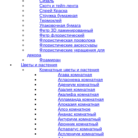
Сизаль
Скотч и тейп-лента
Спрей Краска
Стружка бумажная
Термоклей
Упаковочная бумага
Фетр 3D ламинированный
Фетр флористический
Флористическая проволока
Флористические аксессуары
Флористические украшения для
декора
Фоамиран
Цветы и растения
Комнатные цветы и растения
Агава комнатная
Аглаонема комнатная
Адениум комнатный
Азалия комнатная
Акалифа комнатная
Алламанда комнатная
Алоказия комнатная
Алоэ комнатное
Ананас комнатный
Антуриум комнатный
Аронник комнатный
Аспарагус комнатный
Асплениум комнатный