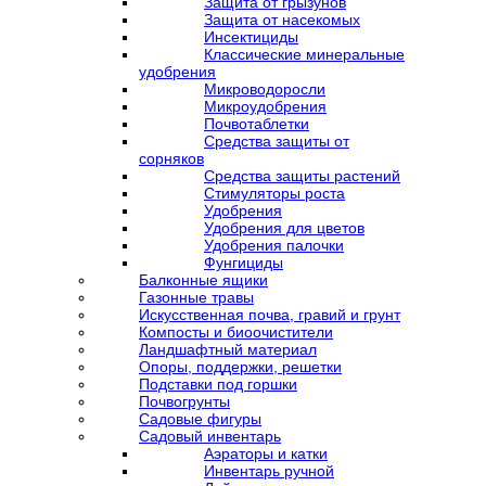
Защита от грызунов
Защита от насекомых
Инсектициды
Классические минеральные
удобрения
Микроводоросли
Микроудобрения
Почвотаблетки
Средства защиты от
сорняков
Средства защиты растений
Стимуляторы роста
Удобрения
Удобрения для цветов
Удобрения палочки
Фунгициды
Балконные ящики
Газонные травы
Искусственная почва, гравий и грунт
Компосты и биоочистители
Ландшафтный материал
Опоры, поддержки, решетки
Подставки под горшки
Почвогрунты
Садовые фигуры
Садовый инвентарь
Аэраторы и катки
Инвентарь ручной