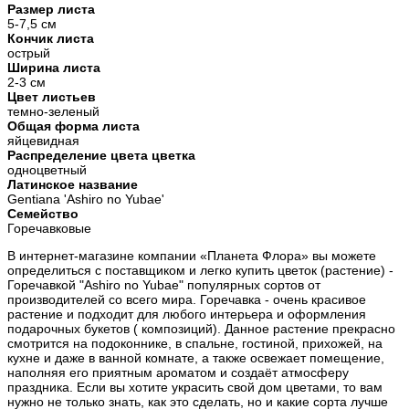
Размер листа
5-7,5 см
Кончик листа
острый
Ширина листа
2-3 см
Цвет листьев
темно-зеленый
Общая форма листа
яйцевидная
Распределение цвета цветка
одноцветный
Латинское название
Gentiana 'Ashiro no Yubae'
Семейство
Горечавковые
В интернет-магазине компании «Планета Флора» вы можете
определиться с поставщиком и легко купить цветок (растение) -
Горечавкой "Ashiro no Yubae" популярных сортов от
производителей со всего мира. Горечавка - очень красивое
растение и подходит для любого интерьера и оформления
подарочных букетов ( композиций). Данное растение прекрасно
смотрится на подоконнике, в спальне, гостиной, прихожей, на
кухне и даже в ванной комнате, а также освежает помещение,
наполняя его приятным ароматом и создаёт атмосферу
праздника. Если вы хотите украсить свой дом цветами, то вам
нужно не только знать, как это сделать, но и какие сорта лучше