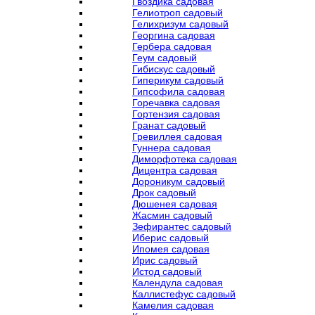
Гвоздика садовая
Гелиотроп садовый
Гелихризум садовый
Георгина садовая
Гербера садовая
Геум садовый
Гибискус садовый
Гиперикум садовый
Гипсофила садовая
Горечавка садовая
Гортензия садовая
Гранат садовый
Гревиллея садовая
Гуннера садовая
Диморфотека садовая
Дицентра садовая
Дороникум садовый
Дрок садовый
Дюшенея садовая
Жасмин садовый
Зефирантес садовый
Иберис садовый
Ипомея садовая
Ирис садовый
Истод садовый
Календула садовая
Каллистефус садовый
Камелия садовая