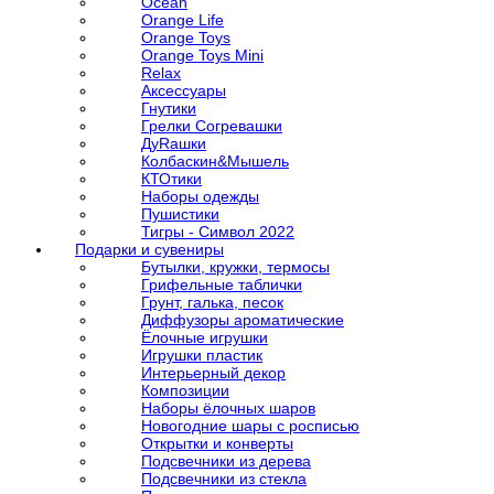
Ocean
Orange Life
Orange Toys
Orange Toys Mini
Relax
Аксессуары
Гнутики
Грелки Согревашки
ДуRашки
Колбаскин&Мышель
КТОтики
Наборы одежды
Пушистики
Тигры - Символ 2022
Подарки и сувениры
Бутылки, кружки, термосы
Грифельные таблички
Грунт, галька, песок
Диффузоры ароматические
Ёлочные игрушки
Игрушки пластик
Интерьерный декор
Композиции
Наборы ёлочных шаров
Новогодние шары с росписью
Открытки и конверты
Подсвечники из дерева
Подсвечники из стекла