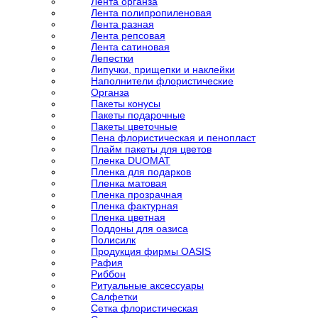
Лента органза
Лента полипропиленовая
Лента разная
Лента репсовая
Лента сатиновая
Лепестки
Липучки, прищепки и наклейки
Наполнители флористические
Органза
Пакеты конусы
Пакеты подарочные
Пакеты цветочные
Пена флористическая и пенопласт
Плайм пакеты для цветов
Пленка DUOMAT
Пленка для подарков
Пленка матовая
Пленка прозрачная
Пленка фактурная
Пленка цветная
Поддоны для оазиса
Полисилк
Продукция фирмы OASIS
Рафия
Риббон
Ритуальные аксессуары
Салфетки
Сетка флористическая