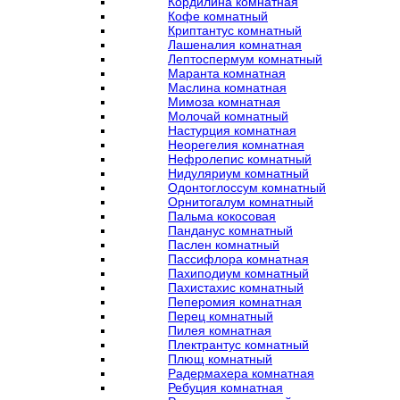
Кордилина комнатная
Кофе комнатный
Криптантус комнатный
Лашеналия комнатная
Лептоспермум комнатный
Маранта комнатная
Маслина комнатная
Мимоза комнатная
Молочай комнатный
Настурция комнатная
Неорегелия комнатная
Нефролепис комнатный
Нидуляриум комнатный
Одонтоглоссум комнатный
Орнитогалум комнатный
Пальма кокосовая
Панданус комнатный
Паслен комнатный
Пассифлора комнатная
Пахиподиум комнатный
Пахистахис комнатный
Пеперомия комнатная
Перец комнатный
Пилея комнатная
Плектрантус комнатный
Плющ комнатный
Радермахера комнатная
Ребуция комнатная