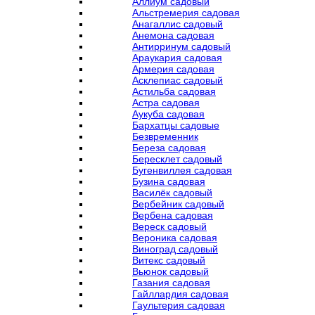
Аллиум садовый
Альстремерия садовая
Анагаллис садовый
Анемона садовая
Антирринум садовый
Араукария садовая
Армерия садовая
Асклепиас садовый
Астильба садовая
Астра садовая
Аукуба садовая
Бархатцы садовые
Безвременник
Береза садовая
Бересклет садовый
Бугенвиллея садовая
Бузина садовая
Василёк садовый
Вербейник садовый
Вербена садовая
Вереск садовый
Вероника садовая
Виноград садовый
Витекс садовый
Вьюнок садовый
Газания садовая
Гайллардия садовая
Гаультерия садовая