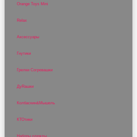
Orange Toys Mini
Relax
Аксессуары
Гнутики
Грелки Согревашки
ДуRашки
Колбаскин&Мышель
КТОтики
Наборы одежды