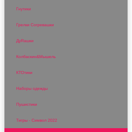
Гнутики
Грелки Согревашки
ДуRашки
Колбаскин&Мышель
КТОтики
Наборы одежды
Пушистики
Тигры - Символ 2022