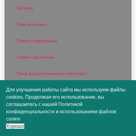
Органза
Пакеты конусы
Пакеты подарочные
Пакеты цветочные
Пена флористическая и пенопласт
Для улучшения работы сайта мы используем файлы
Плайм пакеты для цветов
cookies. Продолжая его использование, вы
соглашаетесь с нашей
Политикой
Пленка DUOMAT
конфиденциальности
и
использованием файлов
cookie
Пленка для подарков
Хорошо