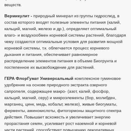
веществ.
Вермикулит -
природный минерал из группы гидрослюд, в
состав которого входят полезные элементы питания (калий,
кальций, магний, железо и др.), определяет оптимальный
влаго- и воздухообмен корневой системы растений, благодаря
чему создаются оптимальные условия для развития мощной
корневой системы, т.к. облегчается процесс корневого
дыхания и питания, обеспечивает равномерное
распределение элементов питания в объеме Биогрунта и
постепенное их высвобождение для растений.
ГЕРА ФлорГумат Универсальный
комплексное гуминовое
удобрение на основе природного экстракта озерного
сапропеля, содержащее макро- (азот, калий, фосфор,
кальций, магний, серу) и микроэлементы (бор, молибден,
марганец, цинк, медь, кобальт, железо), живые биогуматы,
ферменты, аминокислоты, фитогормоны защитного спектра
действия. Повышает всхожесть и увеличивает энергию
прорастания семян, усиливает рост наземной и корневой
части растений, способствует повышению декоративных