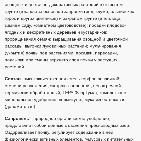
овощных и цветочно-декоративных растений в открытом
грунте (в качестве основной заправки гряд, клумб, альпийских
горок и других цветников) и закрытом грунте (в теплице,
зимнем саду, комнатном цветоводстве); посадки плодово-
ягодных и декоративных деревьев и кустарников;
проращивания семян; выращивания овощной и цветочной
рассады; выгонки луковичных растений; мульчирования
(укрытия) почвы под растениями; посадки, пересадки,
подсыпки или смены верхнего слоя почвы у растущих
растений.
Состав:
высококачественная смесь торфов различной
степени разложения, экстракт сапропеля, песок речной
термически обработанный, ГЕРА ФлорГумат, комплексное
минеральное удобрение, вермикулит, мука известняковая
(доломитовая).
Сапропель -
природное органическое удобрение,
представляет собой донные отложения пресноводных озер.
Оздоравливает почву, регулирует содержание в ней
физиологически активных элементов, гумусовых питательных