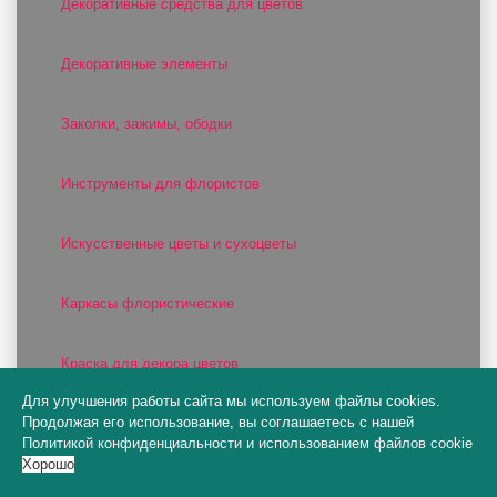
Декоративные средства для цветов
Декоративные элементы
Заколки, зажимы, ободки
Инструменты для флористов
Искусственные цветы и сухоцветы
Каркасы флористические
Краска для декора цветов
Для улучшения работы сайта мы используем файлы cookies.
Продолжая его использование, вы соглашаетесь с нашей
Лен и сизалевое полотно
Политикой конфиденциальности
и
использованием файлов cookie
Хорошо
Лента атласная