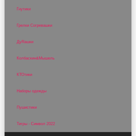
Гнутики
Грелки Согревашки
ДуRашки
Колбаскин&Мышель
КТОтики
Наборы одежды
Пушистики
Тигры - Символ 2022