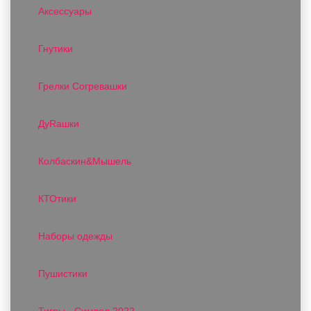
Аксессуары
Гнутики
Грелки Согревашки
ДуRашки
Колбаскин&Мышель
КТОтики
Наборы одежды
Пушистики
Тигры - Символ 2022