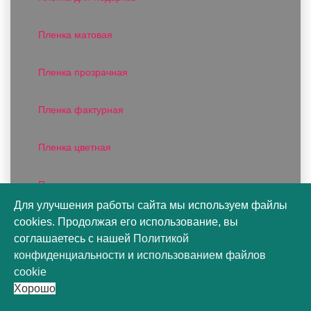
Пленка матовая
Пленка прозрачная
Пленка фактурная
Пленка цветная
Поддоны для оазиса
Для улучшения работы сайта мы используем файлы
cookies. Продолжая его использование, вы
Полисилк
соглашаетесь с нашей
Политикой
конфиденциальности
и
использованием файлов
Продукция фирмы OASIS
cookie
Хорошо
Рафия