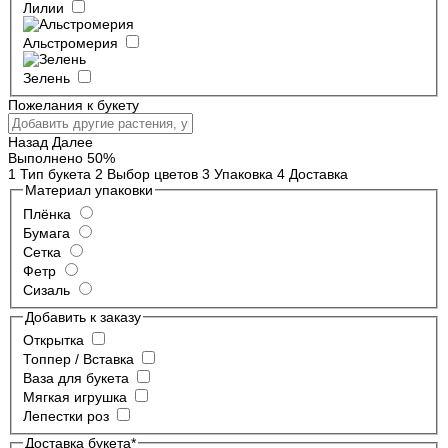
Лилии
Альстромерия
Зелень
Пожелания к букету
Назад
Далее
Выполнено
50%
1
Тип букета
2
Выбор цветов
3
Упаковка
4
Доставка
Материал упаковки
Плёнка
Бумага
Сетка
Фетр
Сизаль
Добавить к заказу
Открытка
Топпер / Вставка
Ваза для букета
Мягкая игрушка
Лепестки роз
Доставка букета
*