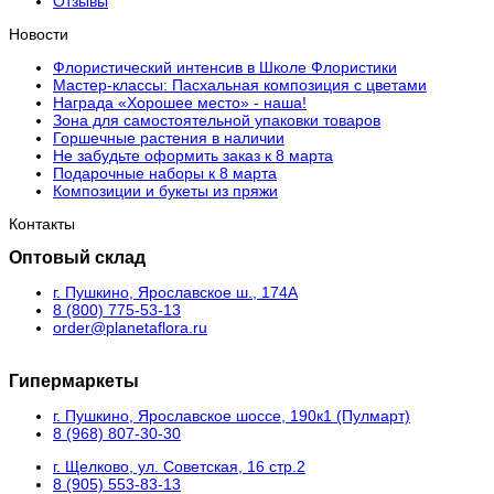
Отзывы
Новости
Флористический интенсив в Школе Флористики
Мастер-классы: Пасхальная композиция с цветами
Награда «Хорошее место» - наша!
Зона для самостоятельной упаковки товаров
Горшечные растения в наличии
Не забудьте оформить заказ к 8 марта
Подарочные наборы к 8 марта
Композиции и букеты из пряжи
Контакты
Оптовый склад
г. Пушкино, Ярославское ш., 174А
8 (800) 775-53-13
order@planetaflora.ru
Гипермаркеты
г. Пушкино, Ярославское шоссе, 190к1 (Пулмарт)
8 (968) 807-30-30
г. Щелково, ул. Советская, 16 стр.2
8 (905) 553-83-13