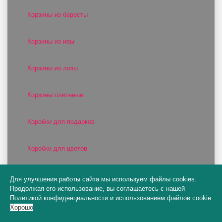
Корзины из бересты
Корзины из ивы
Корзины из лозы
Корзины плетеные
Коробки для подарков
Коробки для цветов
Коробки подарочные в наборах
Для улучшения работы сайта мы используем файлы cookies.
Продолжая его использование, вы соглашаетесь с нашей
Политикой конфиденциальности
и
использованием файлов cookie
Коробки Цилиндр
Хорошо