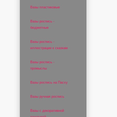
Вазы пластиковые
Вазы роспись -
бюджетные
Вазы роспись -
иллюстрации к сказкам
Вазы роспись -
промыслы
Вазы роспись на Пасху
Вазы ручная роспись
Вазы с декоративной
текстурой