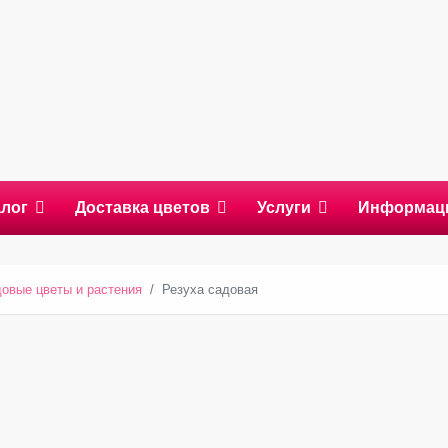
алог
Доставка цветов
Услуги
Информац
овые цветы и растения
Резуха садовая