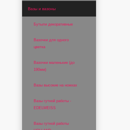
Вазы и вазоны
Бутыли декоративные
Вазочки для одного
цветка
Вазочки маленькие (до
190мм)
Вазы высокие на ножках
Вазы гутной работы -
EDELWEISS
Вазы гутной работы