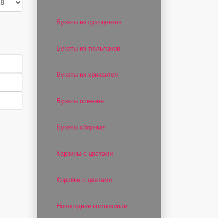
Букеты из сухоцветов
Букеты из тюльпанов
Букеты из хризантем
Букеты осенние
Букеты сборные
Корзины с цветами
Коробки с цветами
Новогодние композиции