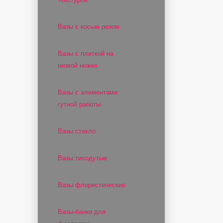
Вазы с косым резом
Вазы с плиткой на
низкой ножке
Вазы с элементами
гутной работы
Вазы стекло
Вазы тиходутые
Вазы флористические
Вазы-банки для