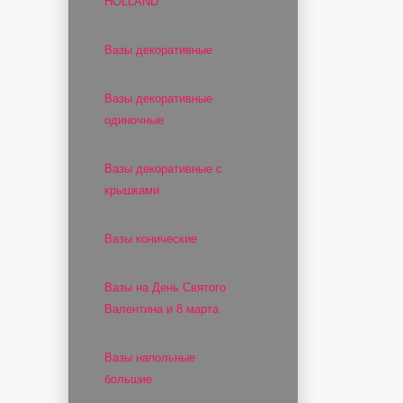
HOLLAND
Вазы декоративные
Вазы декоративные
одиночные
Вазы декоративные с
крышками
Вазы конические
Вазы на День Святого
Валентина и 8 марта
Вазы напольные
большие