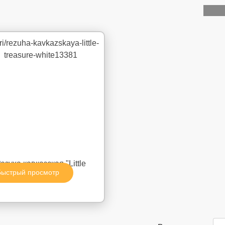
езуха кавказская "Little
Быстрый просмотр
Treasure White"