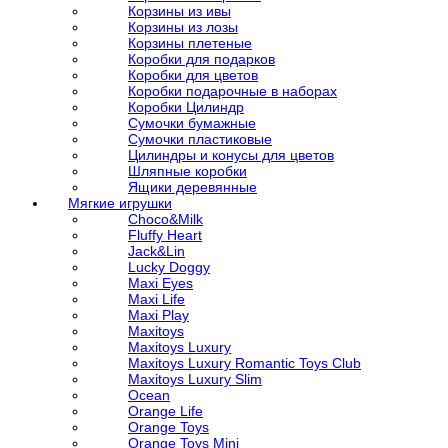
Корзины из ивы
Корзины из лозы
Корзины плетеные
Коробки для подарков
Коробки для цветов
Коробки подарочные в наборах
Коробки Цилиндр
Сумочки бумажные
Сумочки пластиковые
Цилиндры и конусы для цветов
Шляпные коробки
Ящики деревянные
Мягкие игрушки
Choco&Milk
Fluffy Heart
Jack&Lin
Lucky Doggy
Maxi Eyes
Maxi Life
Maxi Play
Maxitoys
Maxitoys Luxury
Maxitoys Luxury Romantic Toys Club
Maxitoys Luxury Slim
Ocean
Orange Life
Orange Toys
Orange Toys Mini