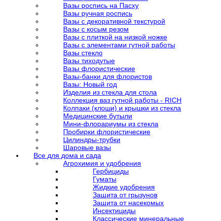
Вазы роспись на Пасху
Вазы ручная роспись
Вазы с декоративной текстурой
Вазы с косым резом
Вазы с плиткой на низкой ножке
Вазы с элементами гутной работы
Вазы стекло
Вазы тиходутые
Вазы флористические
Вазы-банки для флористов
Вазы: Новый год
Изделия из стекла для стола
Коллекция ваз гутной работы - RICH
Колпаки (клоши) и крышки из стекла
Медицинские бутыли
Мини-флорариумы из стекла
Пробирки флористические
Цилиндры-трубки
Шаровые вазы
Все для дома и сада
Агрохимия и удобрения
Гербициды
Гуматы
Жидкие удобрения
Защита от грызунов
Защита от насекомых
Инсектициды
Классические минеральные