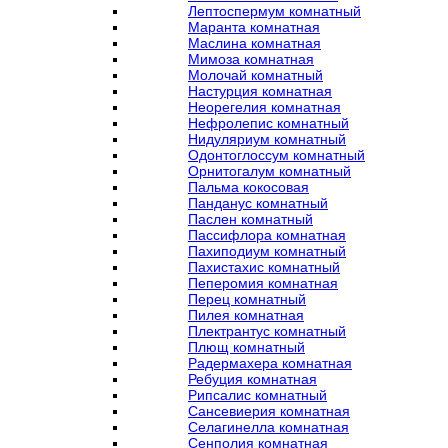
Лептоспермум комнатный
Маранта комнатная
Маслина комнатная
Мимоза комнатная
Молочай комнатный
Настурция комнатная
Неорегелия комнатная
Нефролепис комнатный
Нидуляриум комнатный
Одонтоглоссум комнатный
Орнитогалум комнатный
Пальма кокосовая
Панданус комнатный
Паслен комнатный
Пассифлора комнатная
Пахиподиум комнатный
Пахистахис комнатный
Пеперомия комнатная
Перец комнатный
Пилея комнатная
Плектрантус комнатный
Плющ комнатный
Радермахера комнатная
Ребуция комнатная
Рипсалис комнатный
Сансевиерия комнатная
Селагинелла комнатная
Сенполия комнатная