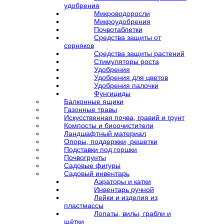
удобрения
Микроводоросли
Микроудобрения
Почвотаблетки
Средства защиты от
сорняков
Средства защиты растений
Стимуляторы роста
Удобрения
Удобрения для цветов
Удобрения палочки
Фунгициды
Балконные ящики
Газонные травы
Искусственная почва, гравий и грунт
Компосты и биоочистители
Ландшафтный материал
Опоры, поддержки, решетки
Подставки под горшки
Почвогрунты
Садовые фигуры
Садовый инвентарь
Аэраторы и катки
Инвентарь ручной
Лейки и изделия из
пластмассы
Лопаты, вилы, грабли и
щётки