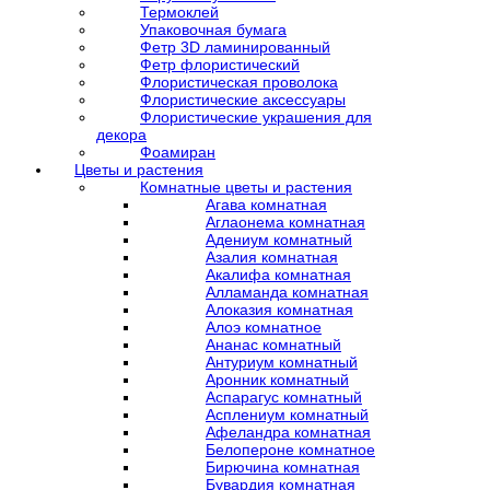
Термоклей
Упаковочная бумага
Фетр 3D ламинированный
Фетр флористический
Флористическая проволока
Флористические аксессуары
Флористические украшения для
декора
Фоамиран
Цветы и растения
Комнатные цветы и растения
Агава комнатная
Аглаонема комнатная
Адениум комнатный
Азалия комнатная
Акалифа комнатная
Алламанда комнатная
Алоказия комнатная
Алоэ комнатное
Ананас комнатный
Антуриум комнатный
Аронник комнатный
Аспарагус комнатный
Асплениум комнатный
Афеландра комнатная
Белопероне комнатное
Бирючина комнатная
Бувардия комнатная