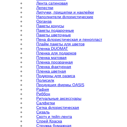
Лента сатиновая
Лепестки
Липучки, прищепки и наклейки
Наполнители флористические
Органза
Пакеты конусы
Пакеты подарочные
Пакеты цветочные
Пена флористическая и пенопласт
Плайм пакеты для цветов
Пленка DUOMAT
Пленка для подарков
Пленка матовая
Пленка прозрачная
Пленка фактурная
Пленка цветная
Поддоны для оазиса
Полисилк
Продукция фирмы OASIS
Рафия
Риббон
Ритуальные аксессуары
Салфетки
Сетка флористическая
Сизаль
Скотч и тейп-лента
Спрей Краска
Стружка бумажная