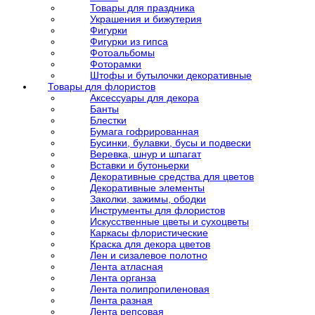
Товары для праздника
Украшения и бижутерия
Фигурки
Фигурки из гипса
Фотоальбомы
Фоторамки
Штофы и бутылочки декоративные
Товары для флористов
Аксессуары для декора
Банты
Блестки
Бумага гофрированная
Бусинки, булавки, бусы и подвески
Веревка, шнур и шпагат
Вставки и бутоньерки
Декоративные средства для цветов
Декоративные элементы
Заколки, зажимы, ободки
Инструменты для флористов
Искусственные цветы и сухоцветы
Каркасы флористические
Краска для декора цветов
Лен и сизалевое полотно
Лента атласная
Лента органза
Лента полипропиленовая
Лента разная
Лента репсовая