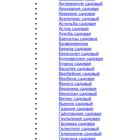
Антирринум садовый
Араукария садовая
Армерия садовая
Асклепиас садовый
Астильба садовая
Астра садовая
Аукуба садовая
Бархатцы садовые
Безвременник
Береза садовая
Бересклет садовый
Бугенвиллея садовая
Бузина садовая
Василёк садовый
Вербейник садовый
Вербена садовая
Вереск садовый
Вероника садовая
Виноград садовый
Витекс садовый
Вьюнок садовый
Газания садовая
Гайллардия садовая
Гаультерия садовая
Гвоздика садовая
Гелиотроп садовый
Гелихризум садовый
Георгина садовая