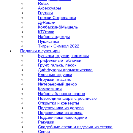
Relax
Аксессуары
Гнутики
Грелки Согревашки
ДуRашки
Колбаскин&Мышель
КТОтики
Наборы одежды
Пушистики
Тигры - Символ 2022
Подарки и сувениры
Бутылки, кружки, термосы
Грифельные таблички
Грунт, галька, песок
Диффузоры ароматические
Ёлочные игрушки
Игрушки пластик
Интерьерный декор
Композиции
Наборы ёлочных шаров
Новогодние шары с росписью
Открытки и конверты
Подсвечники из дерева
Подсвечники из стекла
Подсвечники новогодние
Ракушки
Свадебные свечи и изделия из стекла
Свечи