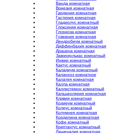
Ванда комнатная
Вриезия комнатная
Гардения комнатная
Гастерия комнатная
Гладиолус комнатный
Глоксиния комнатная
Глориоза комнатная
Гузмания комнатная
Дендробиум комнатный
Диффенбахия комнатная
Драцена комнатная
Замиокулькас комнатный
Инжир комнатный
Кактус комнатный
Каладиум комнатный
Каланхоэ комнатное
Калатея комнатная
Калла комнатная
Каллистемон комнатный
Кальцеолярия комнатная
Кливия комнатная
Кодиеум комнатный
Колеус комнатный
Колумнея комнатная
Кордилина комнатная
Кофе комнатный
Криптантус комнатный
Лашеналия комнатная