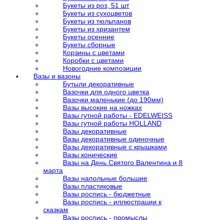
Букеты из роз, 51 шт
Букеты из сухоцветов
Букеты из тюльпанов
Букеты из хризантем
Букеты осенние
Букеты сборные
Корзины с цветами
Коробки с цветами
Новогодние композиции
Вазы и вазоны
Бутыли декоративные
Вазочки для одного цветка
Вазочки маленькие (до 190мм)
Вазы высокие на ножках
Вазы гутной работы - EDELWEISS
Вазы гутной работы HOLLAND
Вазы декоративные
Вазы декоративные одиночные
Вазы декоративные с крышками
Вазы конические
Вазы на День Святого Валентина и 8
марта
Вазы напольные большие
Вазы пластиковые
Вазы роспись - бюджетные
Вазы роспись - иллюстрации к
сказкам
Вазы роспись - промыслы