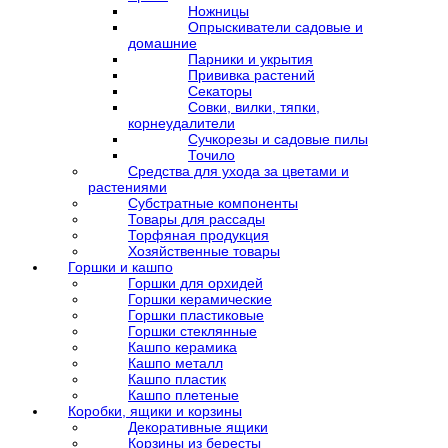
Ножницы
Опрыскиватели садовые и
домашние
Парники и укрытия
Прививка растений
Секаторы
Совки, вилки, тяпки,
корнеудалители
Сучкорезы и садовые пилы
Точило
Средства для ухода за цветами и
растениями
Субстратные компоненты
Товары для рассады
Торфяная продукция
Хозяйственные товары
Горшки и кашпо
Горшки для орхидей
Горшки керамические
Горшки пластиковые
Горшки стеклянные
Кашпо керамика
Кашпо металл
Кашпо пластик
Кашпо плетеные
Коробки, ящики и корзины
Декоративные ящики
Корзины из бересты