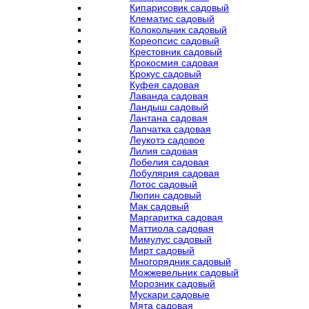
Кипарисовик садовый
Клематис садовый
Колокольчик садовый
Кореопсис садовый
Крестовник садовый
Крокосмия садовая
Крокус садовый
Куфея садовая
Лаванда садовая
Ландыш садовый
Лантана садовая
Лапчатка садовая
Леукотэ садовое
Лилия садовая
Лобелия садовая
Лобулярия садовая
Лотос садовый
Люпин садовый
Мак садовый
Маргаритка садовая
Маттиола садовая
Мимулус садовый
Мирт садовый
Многорядник садовый
Можжевельник садовый
Морозник садовый
Мускари садовые
Мята садовая