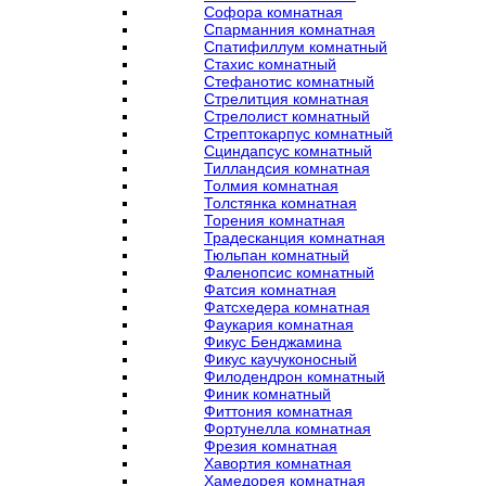
Софора комнатная
Спарманния комнатная
Спатифиллум комнатный
Стахис комнатный
Стефанотис комнатный
Стрелитция комнатная
Стрелолист комнатный
Стрептокарпус комнатный
Сциндапсус комнатный
Тилландсия комнатная
Толмия комнатная
Толстянка комнатная
Торения комнатная
Традесканция комнатная
Тюльпан комнатный
Фаленопсис комнатный
Фатсия комнатная
Фатсхедера комнатная
Фаукария комнатная
Фикус Бенджамина
Фикус каучуконосный
Филодендрон комнатный
Финик комнатный
Фиттония комнатная
Фортунелла комнатная
Фрезия комнатная
Хавортия комнатная
Хамедорея комнатная