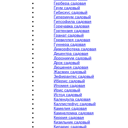
Гербера садовая
Геум садовый
Гибискус садовый
Гиперикум садовый
Гипсофила садовая
Горечавка садовая
Гортензия садовая
Гранат садовый
Гревиллея садовая
Гуннера садовая
Диморфотека садовая
Дицентра садовая
Дороникум садовый
Дрок садовый
Дюшенея садовая
Жасмин садовый
Зефирантес садовый
Иберис садовый
Ипомея садовая
Ирис садовый
Истод садовый
Календула садовая
Каллистефус садовый
Камелия садовая
Камнеломка садовая
Керрия садовая
Кизильник садовый
Кипарис садовый