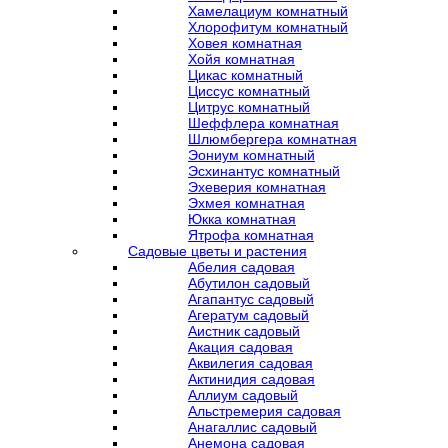
Хамелациум комнатный
Хлорофитум комнатный
Ховея комнатная
Хойя комнатная
Цикас комнатный
Циссус комнатный
Цитрус комнатный
Шеффлера комнатная
Шлюмбергера комнатная
Эониум комнатный
Эсхинантус комнатный
Эхеверия комнатная
Эхмея комнатная
Юкка комнатная
Ятрофа комнатная
Садовые цветы и растения
Абелия садовая
Абутилон садовый
Агапантус садовый
Агератум садовый
Аистник садовый
Акация садовая
Аквилегия садовая
Актинидия садовая
Аллиум садовый
Альстремерия садовая
Анагаллис садовый
Анемона садовая