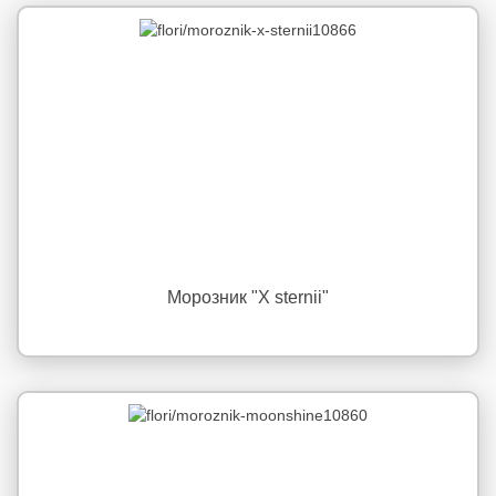
Морозник "X sternii"