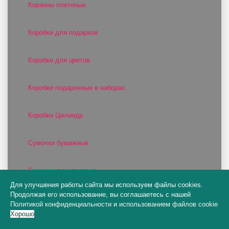
Корзины плетеные
Коробки для подарков
Коробки для цветов
Коробки подарочные в наборах
Коробки Цилиндр
Сумочки бумажные
Сумочки пластиковые
Для улучшения работы сайта мы используем файлы cookies.
Продолжая его использование, вы соглашаетесь с нашей
Цилиндры и конусы для цветов
Политикой конфиденциальности
и
использованием файлов cookie
Хорошо
Шляпные коробки