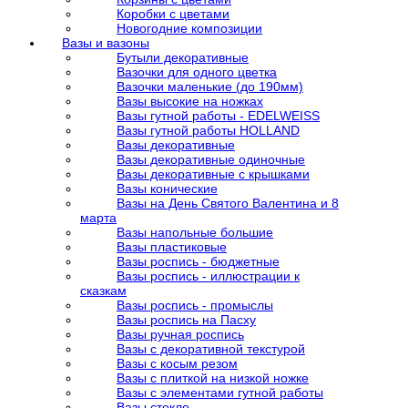
Коробки с цветами
Новогодние композиции
Вазы и вазоны
Бутыли декоративные
Вазочки для одного цветка
Вазочки маленькие (до 190мм)
Вазы высокие на ножках
Вазы гутной работы - EDELWEISS
Вазы гутной работы HOLLAND
Вазы декоративные
Вазы декоративные одиночные
Вазы декоративные с крышками
Вазы конические
Вазы на День Святого Валентина и 8
марта
Вазы напольные большие
Вазы пластиковые
Вазы роспись - бюджетные
Вазы роспись - иллюстрации к
сказкам
Вазы роспись - промыслы
Вазы роспись на Пасху
Вазы ручная роспись
Вазы с декоративной текстурой
Вазы с косым резом
Вазы с плиткой на низкой ножке
Вазы с элементами гутной работы
Вазы стекло