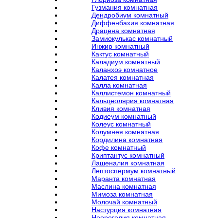
Гузмания комнатная
Дендробиум комнатный
Диффенбахия комнатная
Драцена комнатная
Замиокулькас комнатный
Инжир комнатный
Кактус комнатный
Каладиум комнатный
Каланхоэ комнатное
Калатея комнатная
Калла комнатная
Каллистемон комнатный
Кальцеолярия комнатная
Кливия комнатная
Кодиеум комнатный
Колеус комнатный
Колумнея комнатная
Кордилина комнатная
Кофе комнатный
Криптантус комнатный
Лашеналия комнатная
Лептоспермум комнатный
Маранта комнатная
Маслина комнатная
Мимоза комнатная
Молочай комнатный
Настурция комнатная
Неорегелия комнатная