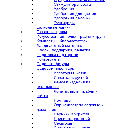
Стимуляторы роста
Удобрения
Удобрения для цветов
Удобрения палочки
Фунгициды
Балконные ящики
Газонные травы
Искусственная почва, гравий и грунт
Компосты и биоочистители
Ландшафтный материал
Опоры, поддержки, решетки
Подставки под горшки
Почвогрунты
Садовые фигуры
Садовый инвентарь
Аэраторы и катки
Инвентарь ручной
Лейки и изделия из
пластмассы
Лопаты, вилы, грабли и
щётки
Ножницы
Опрыскиватели садовые и
домашние
Парники и укрытия
Прививка растений
Секаторы
Совки, вилки, тяпки,