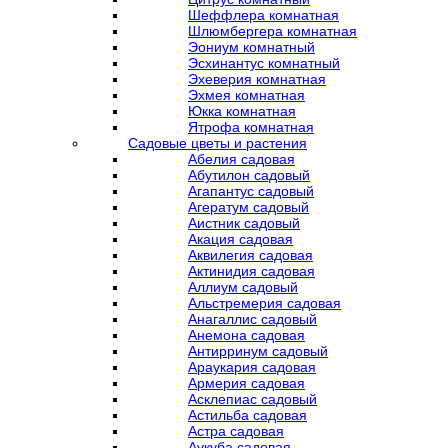
Шеффлера комнатная
Шлюмбергера комнатная
Эониум комнатный
Эсхинантус комнатный
Эхеверия комнатная
Эхмея комнатная
Юкка комнатная
Ятрофа комнатная
Садовые цветы и растения
Абелия садовая
Абутилон садовый
Агапантус садовый
Агератум садовый
Аистник садовый
Акация садовая
Аквилегия садовая
Актинидия садовая
Аллиум садовый
Альстремерия садовая
Анагаллис садовый
Анемона садовая
Антирринум садовый
Араукария садовая
Армерия садовая
Асклепиас садовый
Астильба садовая
Астра садовая
Аукуба садовая