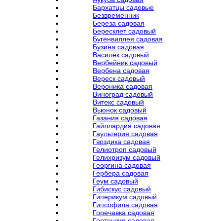
Бархатцы садовые
Безвременник
Береза садовая
Бересклет садовый
Бугенвиллея садовая
Бузина садовая
Василёк садовый
Вербейник садовый
Вербена садовая
Вереск садовый
Вероника садовая
Виноград садовый
Витекс садовый
Вьюнок садовый
Газания садовая
Гайллардия садовая
Гаультерия садовая
Гвоздика садовая
Гелиотроп садовый
Гелихризум садовый
Георгина садовая
Гербера садовая
Геум садовый
Гибискус садовый
Гиперикум садовый
Гипсофила садовая
Горечавка садовая
Гортензия садовая