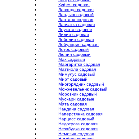
Куфея садовая
Лаванда садовая
Ландыш садовый
Лантана садовая
Лапчатка садовая
Леукотэ садовое
Лилия садовая
Лобелия садовая
Лобулярия садовая
Лотос садовый
Люпин садовый
Мак садовый
Маргаритка садовая
Маттиола садовая
Мимулус садовый
Мирт садовый
Многорядник садовый
Можжевельник садовый
Морозник садовый
Мускари садовые
Мята садовая
Нандина садовая
Наперстянка садовая
Нарцисс садовый
Недотрога садовая
Незабудка садовая
Немезия садовая
Нимфея садовая