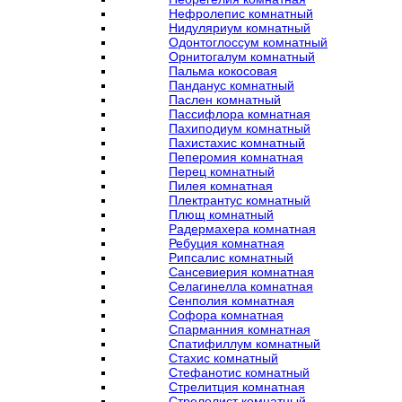
Нефролепис комнатный
Нидуляриум комнатный
Одонтоглоссум комнатный
Орнитогалум комнатный
Пальма кокосовая
Панданус комнатный
Паслен комнатный
Пассифлора комнатная
Пахиподиум комнатный
Пахистахис комнатный
Пеперомия комнатная
Перец комнатный
Пилея комнатная
Плектрантус комнатный
Плющ комнатный
Радермахера комнатная
Ребуция комнатная
Рипсалис комнатный
Сансевиерия комнатная
Селагинелла комнатная
Сенполия комнатная
Софора комнатная
Спарманния комнатная
Спатифиллум комнатный
Стахис комнатный
Стефанотис комнатный
Стрелитция комнатная
Стрелолист комнатный