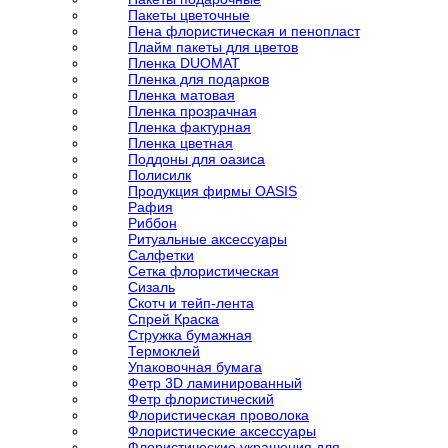
Пакеты цветочные
Пена флористическая и пенопласт
Плайм пакеты для цветов
Пленка DUOMAT
Пленка для подарков
Пленка матовая
Пленка прозрачная
Пленка фактурная
Пленка цветная
Поддоны для оазиса
Полисилк
Продукция фирмы OASIS
Рафия
Риббон
Ритуальные аксессуары
Салфетки
Сетка флористическая
Сизаль
Скотч и тейп-лента
Спрей Краска
Стружка бумажная
Термоклей
Упаковочная бумага
Фетр 3D ламинированный
Фетр флористический
Флористическая проволока
Флористические аксессуары
Флористические украшения для