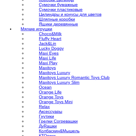
Сумочки бумажные
Сумочки пластиковые
Цилиндры и конусы для цветов
Шляпные коробки
Ящики деревянные
Мягкие игрушки
Choco&Milk
Fluffy Heart
Jack&Lin
Lucky Doggy
Maxi Eyes
Maxi Life
Maxi Play
Maxitoys
Maxitoys Luxury
Maxitoys Luxury Romantic Toys Club
Maxitoys Luxury Slim
Ocean
Orange Life
Orange Toys
Orange Toys Mini
Relax
Аксессуары
Гнутики
Грелки Согревашки
ДуRашки
Колбаскин&Мышель
КТОтики