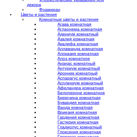
декора
Фоамиран
Цветы и растения
Комнатные цветы и растения
Агава комнатная
Аглаонема комнатная
Адениум комнатный
Азалия комнатная
Акалифа комнатная
Алламанда комнатная
Алоказия комнатная
Алоэ комнатное
Ананас комнатный
Антуриум комнатный
Аронник комнатный
Аспарагус комнатный
Асплениум комнатный
Афеландра комнатная
Белопероне комнатное
Бирючина комнатная
Бувардия комнатная
Ванда комнатная
Вриезия комнатная
Гардения комнатная
Гастерия комнатная
Гладиолус комнатный
Глоксиния комнатная
Глориоза комнатная