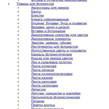
Товары для флористов
Аксессуары для декора
Банты
Блестки
Бумага гофрированная
Бусинки, булавки, бусы и подвески
Веревка, шнур и шпагат
Вставки и бутоньерки
Декоративные средства для цветов
Декоративные элементы
Заколки, зажимы, ободки
Инструменты для флористов
Искусственные цветы и сухоцветы
Каркасы флористические
Краска для декора цветов
Лен и сизалевое полотно
Лента атласная
Лента органза
Лента полипропиленовая
Лента разная
Лента репсовая
Лента сатиновая
Лепестки
Липучки, прищепки и наклейки
Наполнители флористические
Органза
Пакеты конусы
Пакеты подарочные