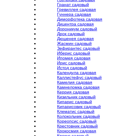
Гранат садовый
Гревиллея садовая
Гуннера садовая
Диморфотека садовая
Дицентра садовая
Дороникум садовый
Дрок садовый
Дюшенея садовая
Жасмин садовый
Зефирантес садовый
Иберис садовый
Ипомея садовая
Ирис садовый
Истод садовый
Календула садовая
Каллистефус садовый
Камелия садовая
Камнеломка садовая
Керрия садовая
Кизильник садовый
Кипарис садовый
Кипарисовик садовый
Клематис садовый
Колокольчик садовый
Кореопсис садовый
Крестовник садовый
Крокосмия садовая
Крокус садовый