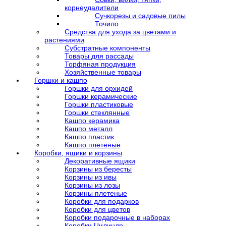
корнеудалители
Сучкорезы и садовые пилы
Точило
Средства для ухода за цветами и
растениями
Субстратные компоненты
Товары для рассады
Торфяная продукция
Хозяйственные товары
Горшки и кашпо
Горшки для орхидей
Горшки керамические
Горшки пластиковые
Горшки стеклянные
Кашпо керамика
Кашпо металл
Кашпо пластик
Кашпо плетеные
Коробки, ящики и корзины
Декоративные ящики
Корзины из бересты
Корзины из ивы
Корзины из лозы
Корзины плетеные
Коробки для подарков
Коробки для цветов
Коробки подарочные в наборах
Коробки Цилиндр