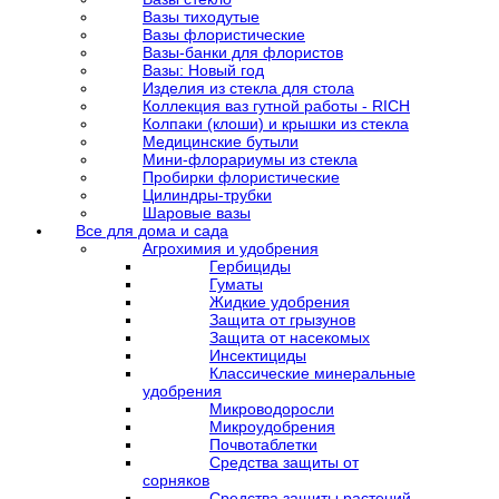
Вазы тиходутые
Вазы флористические
Вазы-банки для флористов
Вазы: Новый год
Изделия из стекла для стола
Коллекция ваз гутной работы - RICH
Колпаки (клоши) и крышки из стекла
Медицинские бутыли
Мини-флорариумы из стекла
Пробирки флористические
Цилиндры-трубки
Шаровые вазы
Все для дома и сада
Агрохимия и удобрения
Гербициды
Гуматы
Жидкие удобрения
Защита от грызунов
Защита от насекомых
Инсектициды
Классические минеральные
удобрения
Микроводоросли
Микроудобрения
Почвотаблетки
Средства защиты от
сорняков
Средства защиты растений