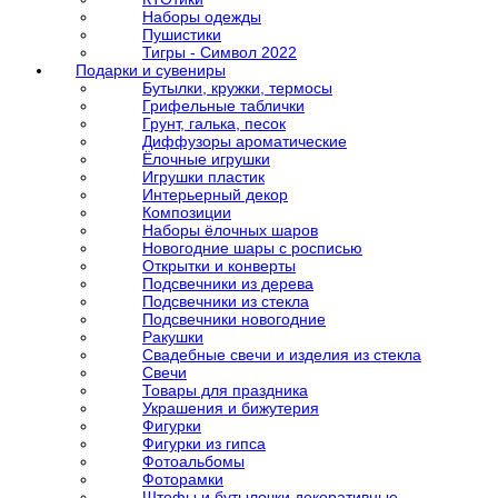
Наборы одежды
Пушистики
Тигры - Символ 2022
Подарки и сувениры
Бутылки, кружки, термосы
Грифельные таблички
Грунт, галька, песок
Диффузоры ароматические
Ёлочные игрушки
Игрушки пластик
Интерьерный декор
Композиции
Наборы ёлочных шаров
Новогодние шары с росписью
Открытки и конверты
Подсвечники из дерева
Подсвечники из стекла
Подсвечники новогодние
Ракушки
Свадебные свечи и изделия из стекла
Свечи
Товары для праздника
Украшения и бижутерия
Фигурки
Фигурки из гипса
Фотоальбомы
Фоторамки
Штофы и бутылочки декоративные