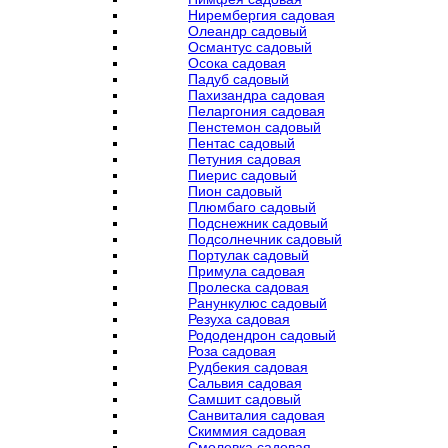
Нирембергия садовая
Олеандр садовый
Османтус садовый
Осока садовая
Падуб садовый
Пахизандра садовая
Пеларгония садовая
Пенстемон садовый
Пентас садовый
Петуния садовая
Пиерис садовый
Пион садовый
Плюмбаго садовый
Подснежник садовый
Подсолнечник садовый
Портулак садовый
Примула садовая
Пролеска садовая
Ранункулюс садовый
Резуха садовая
Рододендрон садовый
Роза садовая
Рудбекия садовая
Сальвия садовая
Самшит садовый
Санвиталия садовая
Скиммия садовая
Смолевка садовая