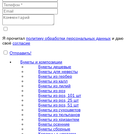
Я прочитал
политику обработки персональных данных
и даю
своё
согласие
Отправить!
Букеты и композиции
Букеты дешевые
Букеты для невесты
Букеты из гербер
Букеты из калл
Букеты из лилий
Букеты из роз
Букеты из роз, 101 шт
Букеты из роз, 25 шт
Букеты из роз, 51 шт
Букеты из сухоцветов
Букеты из тюльпанов
Букеты из хризантем
Букеты осенние
Букеты сборные
Корзины с цветами