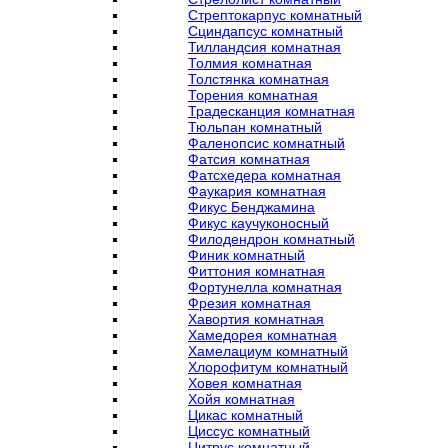
Стрептокарпус комнатный
Сциндапсус комнатный
Тилландсия комнатная
Толмия комнатная
Толстянка комнатная
Торения комнатная
Традесканция комнатная
Тюльпан комнатный
Фаленопсис комнатный
Фатсия комнатная
Фатсхедера комнатная
Фаукария комнатная
Фикус Бенджамина
Фикус каучуконосный
Филодендрон комнатный
Финик комнатный
Фиттония комнатная
Фортунелла комнатная
Фрезия комнатная
Хавортия комнатная
Хамедорея комнатная
Хамелациум комнатный
Хлорофитум комнатный
Ховея комнатная
Хойя комнатная
Цикас комнатный
Циссус комнатный
Цитрус комнатный