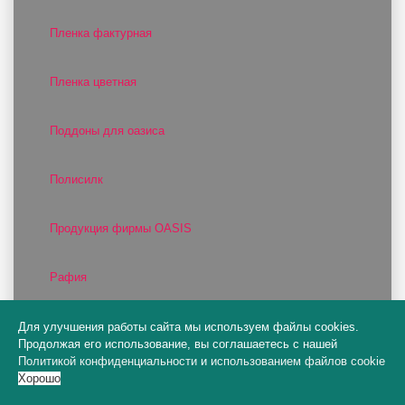
Пленка фактурная
Пленка цветная
Поддоны для оазиса
Полисилк
Продукция фирмы OASIS
Рафия
Риббон
Для улучшения работы сайта мы используем файлы cookies.
Продолжая его использование, вы соглашаетесь с нашей
Политикой конфиденциальности
и
использованием файлов cookie
Ритуальные аксессуары
Хорошо