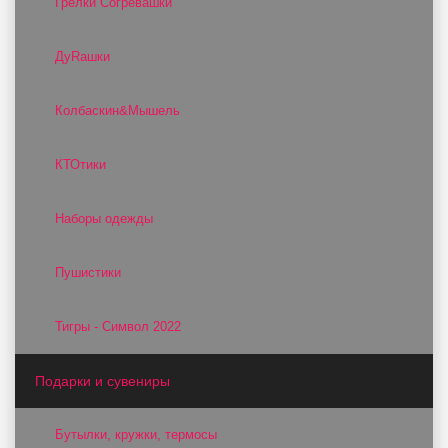
Грелки Согревашки
ДуRашки
Колбаскин&Мышель
КТОтики
Наборы одежды
Пушистики
Тигры - Символ 2022
Подарки и сувениры
Бутылки, кружки, термосы