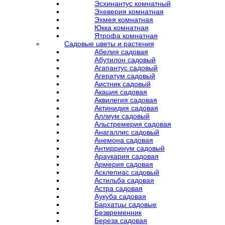
Эсхинантус комнатный
Эхеверия комнатная
Эхмея комнатная
Юкка комнатная
Ятрофа комнатная
Садовые цветы и растения
Абелия садовая
Абутилон садовый
Агапантус садовый
Агератум садовый
Аистник садовый
Акация садовая
Аквилегия садовая
Актинидия садовая
Аллиум садовый
Альстремерия садовая
Анагаллис садовый
Анемона садовая
Антирринум садовый
Араукария садовая
Армерия садовая
Асклепиас садовый
Астильба садовая
Астра садовая
Аукуба садовая
Бархатцы садовые
Безвременник
Береза садовая