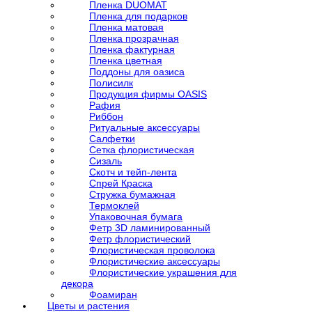
Пленка DUOMAT
Пленка для подарков
Пленка матовая
Пленка прозрачная
Пленка фактурная
Пленка цветная
Поддоны для оазиса
Полисилк
Продукция фирмы OASIS
Рафия
Риббон
Ритуальные аксессуары
Салфетки
Сетка флористическая
Сизаль
Скотч и тейп-лента
Спрей Краска
Стружка бумажная
Термоклей
Упаковочная бумага
Фетр 3D ламинированный
Фетр флористический
Флористическая проволока
Флористические аксессуары
Флористические украшения для
декора
Фоамиран
Цветы и растения