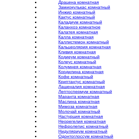
Драцена комнатная
Замиокулькас комнатный
Инжир комнатный
Кактус комнатный
Каладиум комнатный
Каланхоэ комнатное
Калатея комнатная
Калла комнатная
Каллистемон комнатный
Кальцеолярия комнатная
Кливия комнатная
Кодиеум комнатный
Колеус комнатный
Колумнея комнатная
Кордилина комнатная
Кофе комнатный
Криптантус комнатный
Лашеналия комнатная
Лептоспермум комнатный
Маранта комнатная
Маслина комнатная
Мимоза комнатная
Молочай комнатный
Настурция комнатная
Неорегелия комнатная
Нефролепис комнатный
Нидуляриум комнатный
Одонтоглоссум комнатный