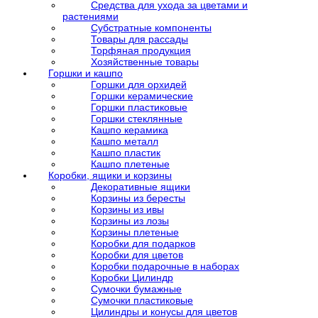
Средства для ухода за цветами и
растениями
Субстратные компоненты
Товары для рассады
Торфяная продукция
Хозяйственные товары
Горшки и кашпо
Горшки для орхидей
Горшки керамические
Горшки пластиковые
Горшки стеклянные
Кашпо керамика
Кашпо металл
Кашпо пластик
Кашпо плетеные
Коробки, ящики и корзины
Декоративные ящики
Корзины из бересты
Корзины из ивы
Корзины из лозы
Корзины плетеные
Коробки для подарков
Коробки для цветов
Коробки подарочные в наборах
Коробки Цилиндр
Сумочки бумажные
Сумочки пластиковые
Цилиндры и конусы для цветов