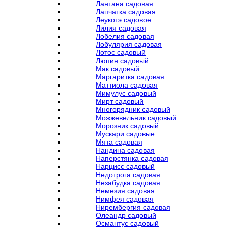
Лантана садовая
Лапчатка садовая
Леукотэ садовое
Лилия садовая
Лобелия садовая
Лобулярия садовая
Лотос садовый
Люпин садовый
Мак садовый
Маргаритка садовая
Маттиола садовая
Мимулус садовый
Мирт садовый
Многорядник садовый
Можжевельник садовый
Морозник садовый
Мускари садовые
Мята садовая
Нандина садовая
Наперстянка садовая
Нарцисс садовый
Недотрога садовая
Незабудка садовая
Немезия садовая
Нимфея садовая
Нирембергия садовая
Олеандр садовый
Османтус садовый