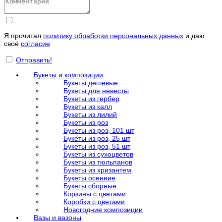
Я прочитал
политику обработки персональных данных
и даю
своё
согласие
Отправить!
Букеты и композиции
Букеты дешевые
Букеты для невесты
Букеты из гербер
Букеты из калл
Букеты из лилий
Букеты из роз
Букеты из роз, 101 шт
Букеты из роз, 25 шт
Букеты из роз, 51 шт
Букеты из сухоцветов
Букеты из тюльпанов
Букеты из хризантем
Букеты осенние
Букеты сборные
Корзины с цветами
Коробки с цветами
Новогодние композиции
Вазы и вазоны