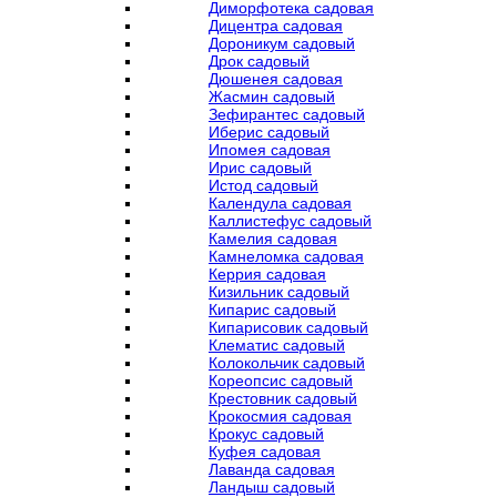
Диморфотека садовая
Дицентра садовая
Дороникум садовый
Дрок садовый
Дюшенея садовая
Жасмин садовый
Зефирантес садовый
Иберис садовый
Ипомея садовая
Ирис садовый
Истод садовый
Календула садовая
Каллистефус садовый
Камелия садовая
Камнеломка садовая
Керрия садовая
Кизильник садовый
Кипарис садовый
Кипарисовик садовый
Клематис садовый
Колокольчик садовый
Кореопсис садовый
Крестовник садовый
Крокосмия садовая
Крокус садовый
Куфея садовая
Лаванда садовая
Ландыш садовый