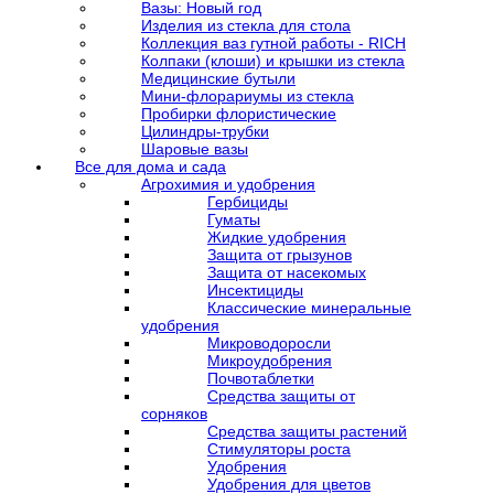
Вазы: Новый год
Изделия из стекла для стола
Коллекция ваз гутной работы - RICH
Колпаки (клоши) и крышки из стекла
Медицинские бутыли
Мини-флорариумы из стекла
Пробирки флористические
Цилиндры-трубки
Шаровые вазы
Все для дома и сада
Агрохимия и удобрения
Гербициды
Гуматы
Жидкие удобрения
Защита от грызунов
Защита от насекомых
Инсектициды
Классические минеральные
удобрения
Микроводоросли
Микроудобрения
Почвотаблетки
Средства защиты от
сорняков
Средства защиты растений
Стимуляторы роста
Удобрения
Удобрения для цветов