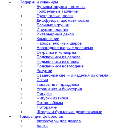
Подарки и сувениры
Бутылки, кружки, термосы
Грифельные таблички
Грунт, галька, песок
Диффузоры ароматические
Ёлочные игрушки
Игрушки пластик
Интерьерный декор
Композиции
Наборы ёлочных шаров
Новогодние шары с росписью
Открытки и конверты
Подсвечники из дерева
Подсвечники из стекла
Подсвечники новогодние
Ракушки
Свадебные свечи и изделия из стекла
Свечи
Товары для праздника
Украшения и бижутерия
Фигурки
Фигурки из гипса
Фотоальбомы
Фоторамки
Штофы и бутылочки декоративные
Товары для флористов
Аксессуары для декора
Банты