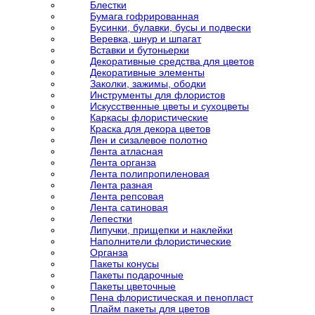
Блестки
Бумага гофрированная
Бусинки, булавки, бусы и подвески
Веревка, шнур и шпагат
Вставки и бутоньерки
Декоративные средства для цветов
Декоративные элементы
Заколки, зажимы, ободки
Инструменты для флористов
Искусственные цветы и сухоцветы
Каркасы флористические
Краска для декора цветов
Лен и сизалевое полотно
Лента атласная
Лента органза
Лента полипропиленовая
Лента разная
Лента репсовая
Лента сатиновая
Лепестки
Липучки, прищепки и наклейки
Наполнители флористические
Органза
Пакеты конусы
Пакеты подарочные
Пакеты цветочные
Пена флористическая и пенопласт
Плайм пакеты для цветов