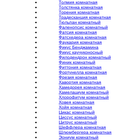
Толмия комнатная
Толстянка комнатная
Торения комнатная
Традесканция комнатная
Тюльпан комнатный
Фаленопсис комнатный
Фатсия комнатная
Фатсхедера комнатная
Фаукария комнатная
Фикус Бенджамина
Фикус каучуконосный
Филодендрон комнатный
Финик комнатный
Фиттония комнатная
Фортунелла комнатная
Фрезия комнатная
Хавортия комнатная
Хамедорея комнатная
Хамелациум комнатный
Хлорофитум комнатный
Ховея комнатная
Хойя комнатная
Цикас комнатный
Циссус комнатный
Цитрус комнатный
Шеффлера комнатная
Шлюмбергера комнатная
Эониум комнатный