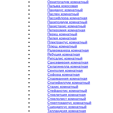
Орнитогалум комнатный
Пальма кокосовая
Панданус комнатный
Паслен комнатный
Пассифлора комнатная
Пахиподиум комнатный
Пахистахис комнатный
Пеперомия комнатная
Перец комнатный
Пилея комнатная
Плектрантус комнатный
Плющ комнатный
Радермахера комнатная
Ребуция комнатная
Рипсалис комнатный
Сансевиерия комнатная
Селагинелла комнатная
Сенполия комнатная
Софора комнатная
Спарманния комнатная
Спатифиллум комнатный
Стахис комнатный
Стефанотис комнатный
Стрелитция комнатная
Стрелолист комнатный
Стрептокарпус комнатный
Сциндапсус комнатный
Тилландсия комнатная