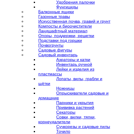
Удобрения палочки
Фунгициды
Балконные ящики
Газонные травы
Искусственная почва, гравий и грунт
Компосты и биоочистители
Ландшафтный материал
Опоры, поддержки, решетки
Подставки под горшки
Почвогрунты
Садовые фигуры
Садовый инвентарь
Аэраторы и катки
Инвентарь ручной
Лейки и изделия из
пластмассы
Лопаты, вилы, грабли и
щётки
Ножницы
Опрыскиватели садовые и
домашние
Парники и укрытия
Прививка растений
Секаторы
Совки, вилки, тяпки,
корнеудалители
Сучкорезы и садовые пилы
Точило