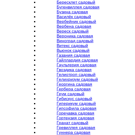
Бересклет садовый
Бугенвиллея садовая
Бузина садовая
Василёк садовый
Вербейник садовый
Вербена садовая
Вереск садовый
Вероника садовая
Виноград садовый
Витекс садовый
Вьюнок садовый
Газания садовая
Гайллардия садовая
Гаультерия садовая
Гвоздика садовая
Гелиотроп садовый
Гелихризум садовый
Георгина садовая
Гербера садовая
Геум садовый
Гибискус садовый
Гиперикум садовый
Гипсофила садовая
Горечавка садовая
Гортензия садовая
Гранат садовый
Гревиллея садовая
Гуннера садовая