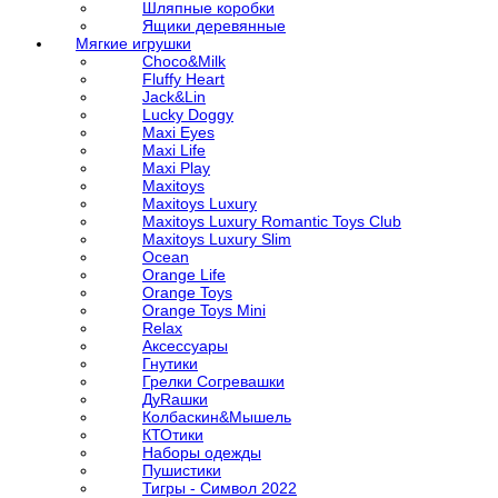
Шляпные коробки
Ящики деревянные
Мягкие игрушки
Choco&Milk
Fluffy Heart
Jack&Lin
Lucky Doggy
Maxi Eyes
Maxi Life
Maxi Play
Maxitoys
Maxitoys Luxury
Maxitoys Luxury Romantic Toys Club
Maxitoys Luxury Slim
Ocean
Orange Life
Orange Toys
Orange Toys Mini
Relax
Аксессуары
Гнутики
Грелки Согревашки
ДуRашки
Колбаскин&Мышель
КТОтики
Наборы одежды
Пушистики
Тигры - Символ 2022