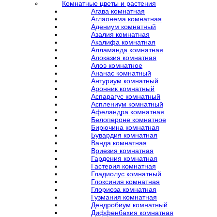
Комнатные цветы и растения
Агава комнатная
Аглаонема комнатная
Адениум комнатный
Азалия комнатная
Акалифа комнатная
Алламанда комнатная
Алоказия комнатная
Алоэ комнатное
Ананас комнатный
Антуриум комнатный
Аронник комнатный
Аспарагус комнатный
Асплениум комнатный
Афеландра комнатная
Белопероне комнатное
Бирючина комнатная
Бувардия комнатная
Ванда комнатная
Вриезия комнатная
Гардения комнатная
Гастерия комнатная
Гладиолус комнатный
Глоксиния комнатная
Глориоза комнатная
Гузмания комнатная
Дендробиум комнатный
Диффенбахия комнатная