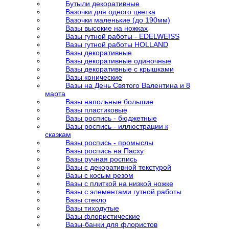
Бутыли декоративные
Вазочки для одного цветка
Вазочки маленькие (до 190мм)
Вазы высокие на ножках
Вазы гутной работы - EDELWEISS
Вазы гутной работы HOLLAND
Вазы декоративные
Вазы декоративные одиночные
Вазы декоративные с крышками
Вазы конические
Вазы на День Святого Валентина и 8
марта
Вазы напольные большие
Вазы пластиковые
Вазы роспись - бюджетные
Вазы роспись - иллюстрации к
сказкам
Вазы роспись - промыслы
Вазы роспись на Пасху
Вазы ручная роспись
Вазы с декоративной текстурой
Вазы с косым резом
Вазы с плиткой на низкой ножке
Вазы с элементами гутной работы
Вазы стекло
Вазы тиходутые
Вазы флористические
Вазы-банки для флористов