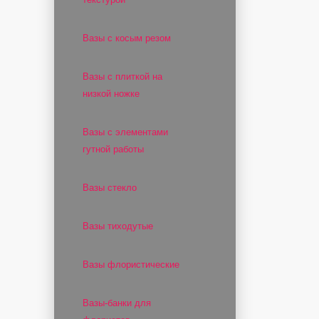
Вазы с косым резом
Вазы с плиткой на
низкой ножке
Вазы с элементами
гутной работы
Вазы стекло
Вазы тиходутые
Вазы флористические
Вазы-банки для