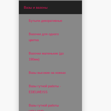
Вазы и вазоны
Бутыли декоративные
Вазочки для одного
цветка
Вазочки маленькие (до
190мм)
Вазы высокие на ножках
Вазы гутной работы -
EDELWEISS
Вазы гутной работы