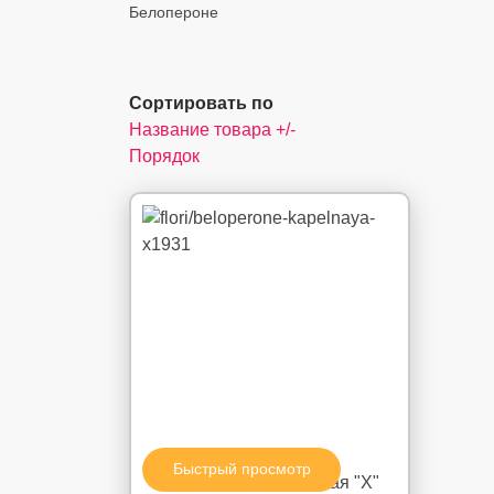
Белопероне
Сортировать по
Название товара +/-
Порядок
Быстрый просмотр
Белопероне капельная "X"