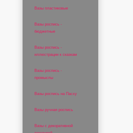
Вазы пластиковые
Вазы роспись -
бюджетные
Вазы роспись -
иллюстрации к сказкам
Вазы роспись -
промыслы
Вазы роспись на Пасху
Вазы ручная роспись
Вазы с декоративной
текстурой