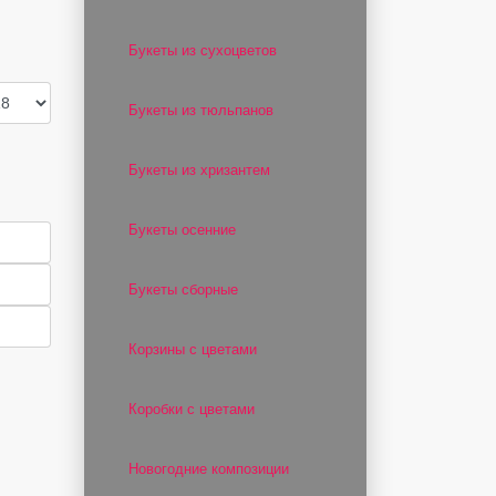
Букеты из сухоцветов
Букеты из тюльпанов
Букеты из хризантем
Букеты осенние
Букеты сборные
Корзины с цветами
Коробки с цветами
Новогодние композиции