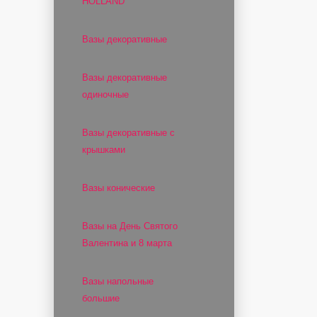
HOLLAND
Вазы декоративные
Вазы декоративные
одиночные
Вазы декоративные с
крышками
Вазы конические
Вазы на День Святого
Валентина и 8 марта
Вазы напольные
большие