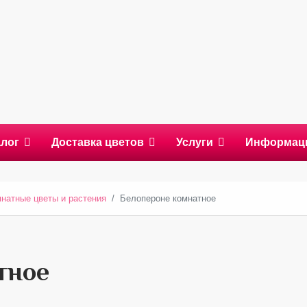
алог
Доставка цветов
Услуги
Информац
натные цветы и растения
Белопероне комнатное
тное