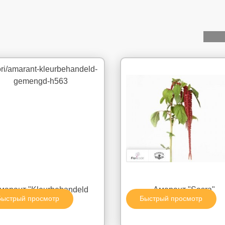
марант "Kleurbehandeld
Амарант "Sasra"
Быстрый просмотр
Быстрый просмотр
gemengd H%"