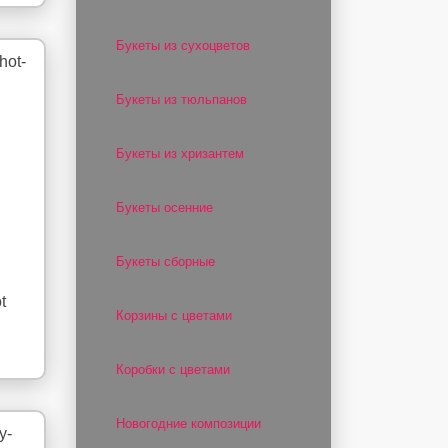
Букеты из сухоцветов
Букеты из тюльпанов
Букеты из хризантем
Букеты осенние
Букеты сборные
t
Корзины с цветами
Коробки с цветами
Новогодние композиции