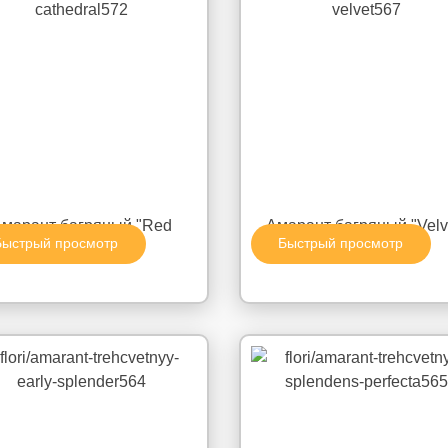
марант багряный "Red
Амарант багряный "Velv
Быстрый просмотр
Быстрый просмотр
Cathedral"