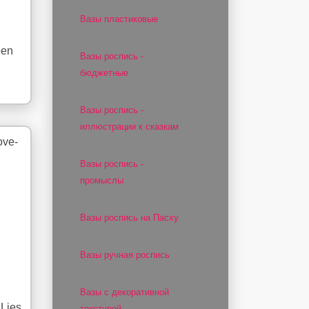
Вазы пластиковые
een
Вазы роспись -
бюджетные
Вазы роспись -
иллюстрации к сказкам
Вазы роспись -
промыслы
Вазы роспись на Пасху
Вазы ручная роспись
Вазы с декоративной
Lies
текстурой