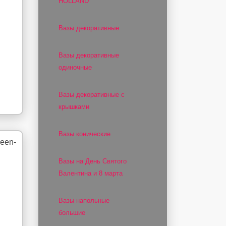
HOLLAND
Вазы декоративные
Вазы декоративные
одиночные
й
Вазы декоративные с
крышками
Вазы конические
Вазы на День Святого
Валентина и 8 марта
Вазы напольные
большие