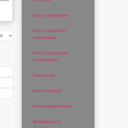
Вазы с косым резом
Вазы с плиткой на
низкой ножке
Вазы с элементами
гутной работы
Вазы стекло
Вазы тиходутые
Вазы флористические
Вазы-банки для