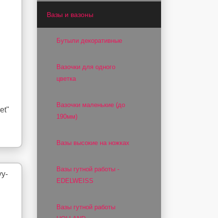
Вазы и вазоны
Бутыли декоративные
Вазочки для одного
цветка
Вазочки маленькие (до
et"
190мм)
Вазы высокие на ножках
Вазы гутной работы -
EDELWEISS
Вазы гутной работы