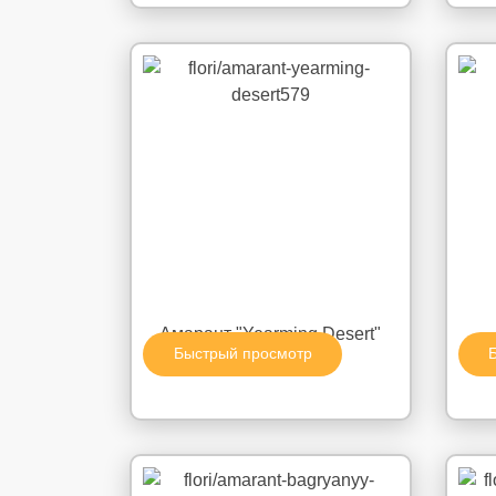
Амарант "Yearming Desert"
Быстрый просмотр