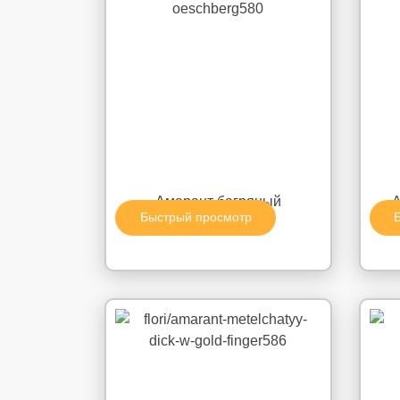
Амарант багряный
А
Быстрый просмотр
"Oeschberg"