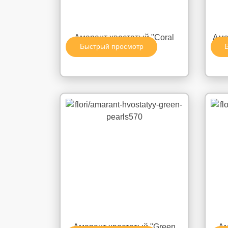
Амарант хвостатый "Coral
Ама
Быстрый просмотр
Fountain"
Амарант хвостатый "Green
Ам