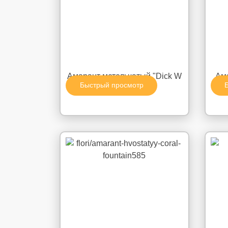
Амарант метельчатый "Dick W
Ама
Быстрый просмотр
Gold Finger"