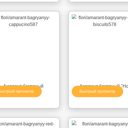
Амарант багряный
Амарант багряный "Ho
Быстрый просмотр
Быстрый просмотр
"Cappucino"
Biscuits"