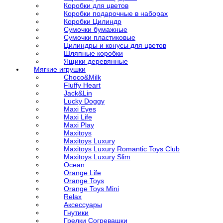
Коробки для цветов
Коробки подарочные в наборах
Коробки Цилиндр
Сумочки бумажные
Сумочки пластиковые
Цилиндры и конусы для цветов
Шляпные коробки
Ящики деревянные
Мягкие игрушки
Choco&Milk
Fluffy Heart
Jack&Lin
Lucky Doggy
Maxi Eyes
Maxi Life
Maxi Play
Maxitoys
Maxitoys Luxury
Maxitoys Luxury Romantic Toys Club
Maxitoys Luxury Slim
Ocean
Orange Life
Orange Toys
Orange Toys Mini
Relax
Аксессуары
Гнутики
Грелки Согревашки