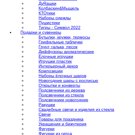
ДуRашки
Колбаскин&Мышель
КТОтики
Наборы одежды
Пушистики
Тигры - Символ 2022
Подарки и сувениры
Бутылки, кружки, термосы
Грифельные таблички
Грунт, галька, песок
Диффузоры ароматические
Ёлочные игрушки
Игрушки пластик
Интерьерный декор
Композиции
Наборы ёлочных шаров
Новогодние шары с росписью
Открытки и конверты
Подсвечники из дерева
Подсвечники из стекла
Подсвечники новогодние
Ракушки
Свадебные свечи и изделия из стекла
Свечи
Товары для праздника
Украшения и бижутерия
Фигурки
Фигурки из гипса