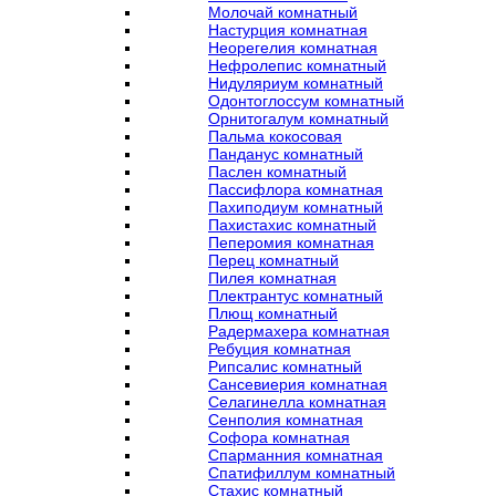
Молочай комнатный
Настурция комнатная
Неорегелия комнатная
Нефролепис комнатный
Нидуляриум комнатный
Одонтоглоссум комнатный
Орнитогалум комнатный
Пальма кокосовая
Панданус комнатный
Паслен комнатный
Пассифлора комнатная
Пахиподиум комнатный
Пахистахис комнатный
Пеперомия комнатная
Перец комнатный
Пилея комнатная
Плектрантус комнатный
Плющ комнатный
Радермахера комнатная
Ребуция комнатная
Рипсалис комнатный
Сансевиерия комнатная
Селагинелла комнатная
Сенполия комнатная
Софора комнатная
Спарманния комнатная
Спатифиллум комнатный
Стахис комнатный