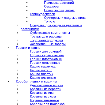
Прививка растений
Секаторы
Совки, вилки, тяпки,
корнеудалители
Сучкорезы и садовые пилы
Точило
Средства для ухода за цветами и
растениями
Субстратные компоненты
Товары для рассады
Торфяная продукция
Хозяйственные товары
Горшки и кашпо
Горшки для орхидей
Горшки керамические
Горшки пластиковые
Горшки стеклянные
Кашпо керамика
Кашпо металл
Кашпо пластик
Кашпо плетеные
Коробки, ящики и корзины
Декоративные ящики
Корзины из бересты
Корзины из ивы
Корзины из лозы
Корзины плетеные
Коробки для подарков