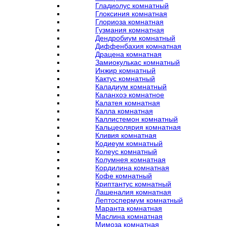
Гладиолус комнатный
Глоксиния комнатная
Глориоза комнатная
Гузмания комнатная
Дендробиум комнатный
Диффенбахия комнатная
Драцена комнатная
Замиокулькас комнатный
Инжир комнатный
Кактус комнатный
Каладиум комнатный
Каланхоэ комнатное
Калатея комнатная
Калла комнатная
Каллистемон комнатный
Кальцеолярия комнатная
Кливия комнатная
Кодиеум комнатный
Колеус комнатный
Колумнея комнатная
Кордилина комнатная
Кофе комнатный
Криптантус комнатный
Лашеналия комнатная
Лептоспермум комнатный
Маранта комнатная
Маслина комнатная
Мимоза комнатная