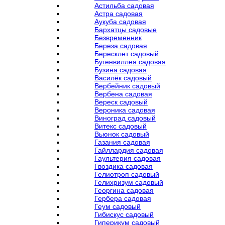
Астильба садовая
Астра садовая
Аукуба садовая
Бархатцы садовые
Безвременник
Береза садовая
Бересклет садовый
Бугенвиллея садовая
Бузина садовая
Василёк садовый
Вербейник садовый
Вербена садовая
Вереск садовый
Вероника садовая
Виноград садовый
Витекс садовый
Вьюнок садовый
Газания садовая
Гайллардия садовая
Гаультерия садовая
Гвоздика садовая
Гелиотроп садовый
Гелихризум садовый
Георгина садовая
Гербера садовая
Геум садовый
Гибискус садовый
Гиперикум садовый