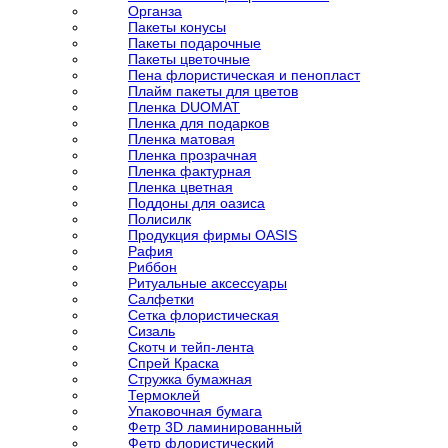
Органза
Пакеты конусы
Пакеты подарочные
Пакеты цветочные
Пена флористическая и пенопласт
Плайм пакеты для цветов
Пленка DUOMAT
Пленка для подарков
Пленка матовая
Пленка прозрачная
Пленка фактурная
Пленка цветная
Поддоны для оазиса
Полисилк
Продукция фирмы OASIS
Рафия
Риббон
Ритуальные аксессуары
Салфетки
Сетка флористическая
Сизаль
Скотч и тейп-лента
Спрей Краска
Стружка бумажная
Термоклей
Упаковочная бумага
Фетр 3D ламинированный
Фетр флористический