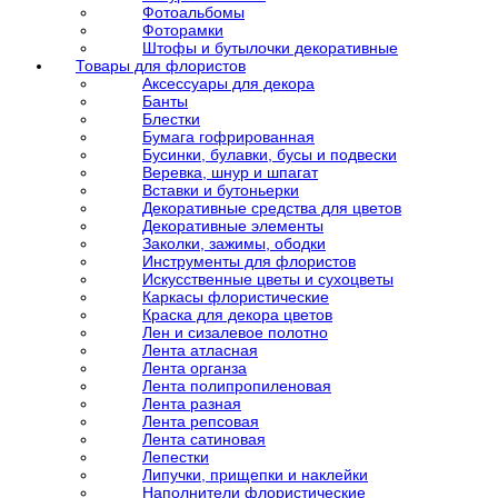
Фотоальбомы
Фоторамки
Штофы и бутылочки декоративные
Товары для флористов
Аксессуары для декора
Банты
Блестки
Бумага гофрированная
Бусинки, булавки, бусы и подвески
Веревка, шнур и шпагат
Вставки и бутоньерки
Декоративные средства для цветов
Декоративные элементы
Заколки, зажимы, ободки
Инструменты для флористов
Искусственные цветы и сухоцветы
Каркасы флористические
Краска для декора цветов
Лен и сизалевое полотно
Лента атласная
Лента органза
Лента полипропиленовая
Лента разная
Лента репсовая
Лента сатиновая
Лепестки
Липучки, прищепки и наклейки
Наполнители флористические