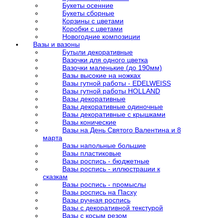
Букеты осенние
Букеты сборные
Корзины с цветами
Коробки с цветами
Новогодние композиции
Вазы и вазоны
Бутыли декоративные
Вазочки для одного цветка
Вазочки маленькие (до 190мм)
Вазы высокие на ножках
Вазы гутной работы - EDELWEISS
Вазы гутной работы HOLLAND
Вазы декоративные
Вазы декоративные одиночные
Вазы декоративные с крышками
Вазы конические
Вазы на День Святого Валентина и 8
марта
Вазы напольные большие
Вазы пластиковые
Вазы роспись - бюджетные
Вазы роспись - иллюстрации к
сказкам
Вазы роспись - промыслы
Вазы роспись на Пасху
Вазы ручная роспись
Вазы с декоративной текстурой
Вазы с косым резом