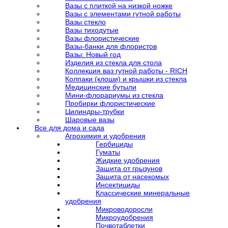
Вазы с плиткой на низкой ножке
Вазы с элементами гутной работы
Вазы стекло
Вазы тиходутые
Вазы флористические
Вазы-банки для флористов
Вазы: Новый год
Изделия из стекла для стола
Коллекция ваз гутной работы - RICH
Колпаки (клоши) и крышки из стекла
Медицинские бутыли
Мини-флорариумы из стекла
Пробирки флористические
Цилиндры-трубки
Шаровые вазы
Все для дома и сада
Агрохимия и удобрения
Гербициды
Гуматы
Жидкие удобрения
Защита от грызунов
Защита от насекомых
Инсектициды
Классические минеральные
удобрения
Микроводоросли
Микроудобрения
Почвотаблетки