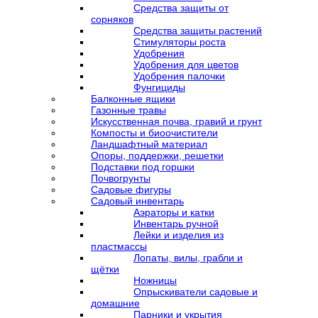
Средства защиты от
сорняков
Средства защиты растений
Стимуляторы роста
Удобрения
Удобрения для цветов
Удобрения палочки
Фунгициды
Балконные ящики
Газонные травы
Искусственная почва, гравий и грунт
Компосты и биоочистители
Ландшафтный материал
Опоры, поддержки, решетки
Подставки под горшки
Почвогрунты
Садовые фигуры
Садовый инвентарь
Аэраторы и катки
Инвентарь ручной
Лейки и изделия из
пластмассы
Лопаты, вилы, грабли и
щётки
Ножницы
Опрыскиватели садовые и
домашние
Парники и укрытия