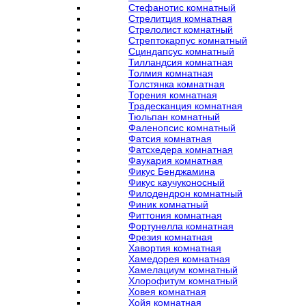
Стефанотис комнатный
Стрелитция комнатная
Стрелолист комнатный
Стрептокарпус комнатный
Сциндапсус комнатный
Тилландсия комнатная
Толмия комнатная
Толстянка комнатная
Торения комнатная
Традесканция комнатная
Тюльпан комнатный
Фаленопсис комнатный
Фатсия комнатная
Фатсхедера комнатная
Фаукария комнатная
Фикус Бенджамина
Фикус каучуконосный
Филодендрон комнатный
Финик комнатный
Фиттония комнатная
Фортунелла комнатная
Фрезия комнатная
Хавортия комнатная
Хамедорея комнатная
Хамелациум комнатный
Хлорофитум комнатный
Ховея комнатная
Хойя комнатная