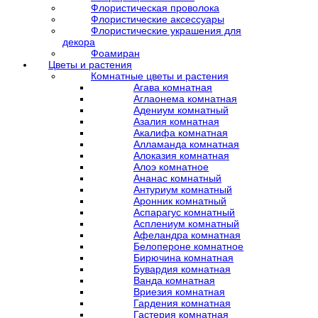
Флористическая проволока
Флористические аксессуары
Флористические украшения для
декора
Фоамиран
Цветы и растения
Комнатные цветы и растения
Агава комнатная
Аглаонема комнатная
Адениум комнатный
Азалия комнатная
Акалифа комнатная
Алламанда комнатная
Алоказия комнатная
Алоэ комнатное
Ананас комнатный
Антуриум комнатный
Аронник комнатный
Аспарагус комнатный
Асплениум комнатный
Афеландра комнатная
Белопероне комнатное
Бирючина комнатная
Бувардия комнатная
Ванда комнатная
Вриезия комнатная
Гардения комнатная
Гастерия комнатная