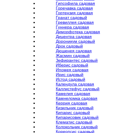
Гипсофила садовая
Горечавка садовая
Гортензия садовая
Гранат садовый
Гревиллея садовая
Гуннера садовая
Диморфотека садовая
Дицентра садовая
Дороникум садовый
Дрок садовый
Дюшенея садовая
Жасмин садовый
Зефирантес садовый
Иберис садовый
Ипомея садовая
Ирис садовый
Истод садовый
Календула садовая
Каллистефус садовый
Камелия садовая
Камнеломка садовая
Керрия садовая
Кизильник садовый
Кипарис садовый
Кипарисовик садовый
Клематис садовый
Колокольчик садовый
Кореопсис садовый