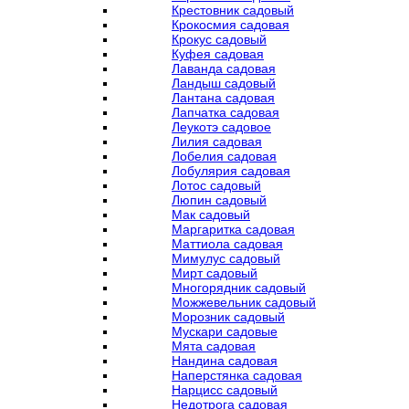
Крестовник садовый
Крокосмия садовая
Крокус садовый
Куфея садовая
Лаванда садовая
Ландыш садовый
Лантана садовая
Лапчатка садовая
Леукотэ садовое
Лилия садовая
Лобелия садовая
Лобулярия садовая
Лотос садовый
Люпин садовый
Мак садовый
Маргаритка садовая
Маттиола садовая
Мимулус садовый
Мирт садовый
Многорядник садовый
Можжевельник садовый
Морозник садовый
Мускари садовые
Мята садовая
Нандина садовая
Наперстянка садовая
Нарцисс садовый
Недотрога садовая