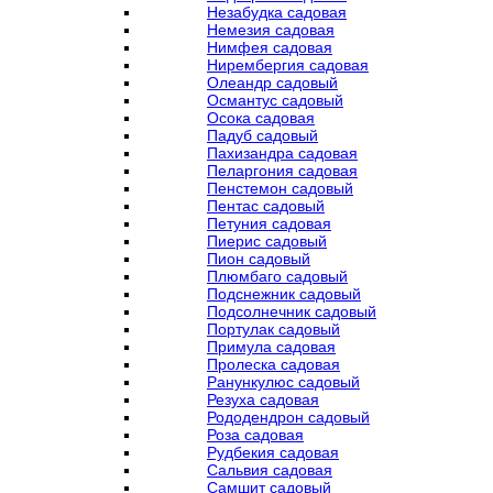
Незабудка садовая
Немезия садовая
Нимфея садовая
Нирембергия садовая
Олеандр садовый
Османтус садовый
Осока садовая
Падуб садовый
Пахизандра садовая
Пеларгония садовая
Пенстемон садовый
Пентас садовый
Петуния садовая
Пиерис садовый
Пион садовый
Плюмбаго садовый
Подснежник садовый
Подсолнечник садовый
Портулак садовый
Примула садовая
Пролеска садовая
Ранункулюс садовый
Резуха садовая
Рододендрон садовый
Роза садовая
Рудбекия садовая
Сальвия садовая
Самшит садовый