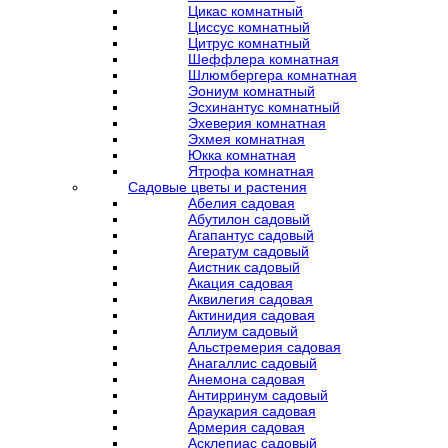
Цикас комнатный
Циссус комнатный
Цитрус комнатный
Шеффлера комнатная
Шлюмбергера комнатная
Эониум комнатный
Эсхинантус комнатный
Эхеверия комнатная
Эхмея комнатная
Юкка комнатная
Ятрофа комнатная
Садовые цветы и растения
Абелия садовая
Абутилон садовый
Агапантус садовый
Агератум садовый
Аистник садовый
Акация садовая
Аквилегия садовая
Актинидия садовая
Аллиум садовый
Альстремерия садовая
Анагаллис садовый
Анемона садовая
Антирринум садовый
Араукария садовая
Армерия садовая
Асклепиас садовый