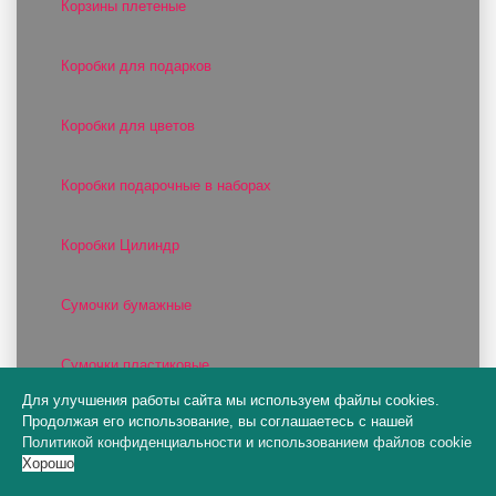
Корзины плетеные
Коробки для подарков
Коробки для цветов
Коробки подарочные в наборах
Коробки Цилиндр
Сумочки бумажные
Сумочки пластиковые
Для улучшения работы сайта мы используем файлы cookies.
Продолжая его использование, вы соглашаетесь с нашей
Цилиндры и конусы для цветов
Политикой конфиденциальности
и
использованием файлов cookie
Хорошо
Шляпные коробки