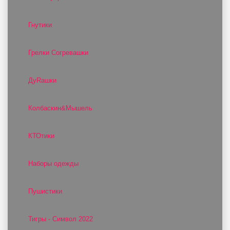
Гнутики
Грелки Согревашки
ДуRашки
Колбаскин&Мышель
КТОтики
Наборы одежды
Пушистики
Тигры - Символ 2022