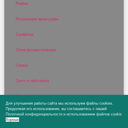
Риббон
Ритуальные аксессуары
Салфетки
Сетка флористическая
Сизаль
Скотч и тейп-лента
Спрей Краска
Для улучшения работы сайта мы используем файлы cookies.
Продолжая его использование, вы соглашаетесь с нашей
Стружка бумажная
Политикой конфиденциальности
и
использованием файлов cookie
Хорошо
Термоклей