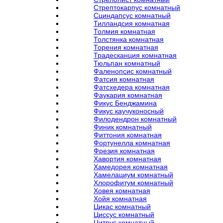
Стрептокарпус комнатный
Сциндапсус комнатный
Тилландсия комнатная
Толмия комнатная
Толстянка комнатная
Торения комнатная
Традесканция комнатная
Тюльпан комнатный
Фаленопсис комнатный
Фатсия комнатная
Фатсхедера комнатная
Фаукария комнатная
Фикус Бенджамина
Фикус каучуконосный
Филодендрон комнатный
Финик комнатный
Фиттония комнатная
Фортунелла комнатная
Фрезия комнатная
Хавортия комнатная
Хамедорея комнатная
Хамелациум комнатный
Хлорофитум комнатный
Ховея комнатная
Хойя комнатная
Цикас комнатный
Циссус комнатный
Цитрус комнатный