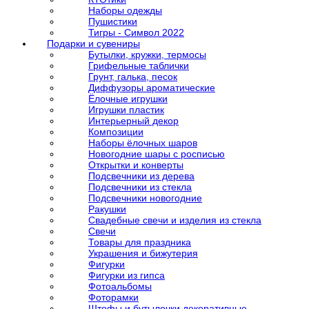
Наборы одежды
Пушистики
Тигры - Символ 2022
Подарки и сувениры
Бутылки, кружки, термосы
Грифельные таблички
Грунт, галька, песок
Диффузоры ароматические
Ёлочные игрушки
Игрушки пластик
Интерьерный декор
Композиции
Наборы ёлочных шаров
Новогодние шары с росписью
Открытки и конверты
Подсвечники из дерева
Подсвечники из стекла
Подсвечники новогодние
Ракушки
Свадебные свечи и изделия из стекла
Свечи
Товары для праздника
Украшения и бижутерия
Фигурки
Фигурки из гипса
Фотоальбомы
Фоторамки
Штофы и бутылочки декоративные