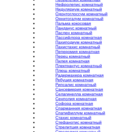
Нефролепис комнатный
Нидуляриум комнатный
Одонтоглоссум комнатный
Орнитогалум комнатный
Пальма кокосовая
Панданус комнатный
Паслен комнатный
Пассифлора комнатная
Пахиподиум комнатный
Пахистахис комнатный
Пеперомия комнатная
Перец комнатный
Пилея комнатная
Плектрантус комнатный
Плющ комнатный
Радермахера комнатная
Ребуция комнатная
Рипсалис комнатный
Сансевиерия комнатная
Селагинелла комнатная
Сенполия комнатная
Софора комнатная
Спарманния комнатная
Спатифиллум комнатный
Стахис комнатный
Стефанотис комнатный
Стрелитция комнатная
Стрелолист комнатный