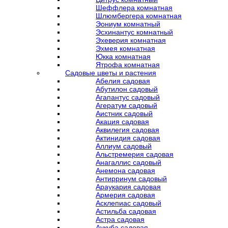
Шеффлера комнатная
Шлюмбергера комнатная
Эониум комнатный
Эсхинантус комнатный
Эхеверия комнатная
Эхмея комнатная
Юкка комнатная
Ятрофа комнатная
Садовые цветы и растения
Абелия садовая
Абутилон садовый
Агапантус садовый
Агератум садовый
Аистник садовый
Акация садовая
Аквилегия садовая
Актинидия садовая
Аллиум садовый
Альстремерия садовая
Анагаллис садовый
Анемона садовая
Антирринум садовый
Араукария садовая
Армерия садовая
Асклепиас садовый
Астильба садовая
Астра садовая
Аукуба садовая