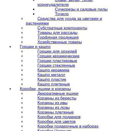
корнеудалители
Сучкорезы и садовые пилы
Точило
Средства для ухода за цветами и
растениями
Субстратные компоненты
Товары для рассады
Торфяная продукция
Хозяйственные товары
Горшки и кашпо
Горшки для орхидей
Горшки керамические
Горшки пластиковые
Горшки стеклянные
Кашпо керамика
Кашпо металл
Кашпо пластик
Кашпо плетеные
Коробки, ящики и корзины
Декоративные ящики
Корзины из бересты
Корзины из ивы
Корзины из лозы
Корзины плетеные
Коробки для подарков
Коробки для цветов
Коробки подарочные в наборах
Коробки Цилиндр