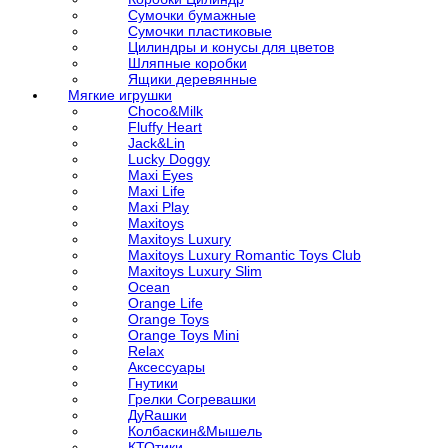
Сумочки бумажные
Сумочки пластиковые
Цилиндры и конусы для цветов
Шляпные коробки
Ящики деревянные
Мягкие игрушки
Choco&Milk
Fluffy Heart
Jack&Lin
Lucky Doggy
Maxi Eyes
Maxi Life
Maxi Play
Maxitoys
Maxitoys Luxury
Maxitoys Luxury Romantic Toys Club
Maxitoys Luxury Slim
Ocean
Orange Life
Orange Toys
Orange Toys Mini
Relax
Аксессуары
Гнутики
Грелки Согревашки
ДуRашки
Колбаскин&Мышель
КТОтики