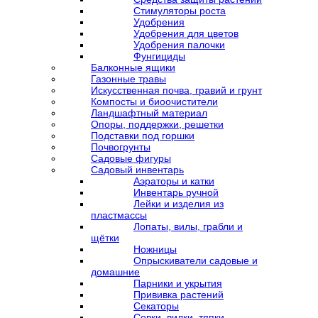
Стимуляторы роста
Удобрения
Удобрения для цветов
Удобрения палочки
Фунгициды
Балконные ящики
Газонные травы
Искусственная почва, гравий и грунт
Компосты и биоочистители
Ландшафтный материал
Опоры, поддержки, решетки
Подставки под горшки
Почвогрунты
Садовые фигуры
Садовый инвентарь
Аэраторы и катки
Инвентарь ручной
Лейки и изделия из
пластмассы
Лопаты, вилы, грабли и
щётки
Ножницы
Опрыскиватели садовые и
домашние
Парники и укрытия
Прививка растений
Секаторы
Совки, вилки, тяпки,