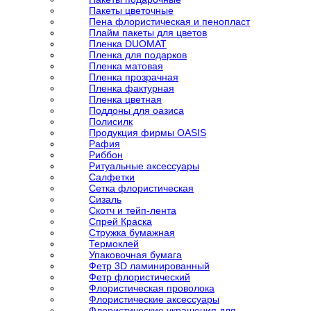
Пакеты цветочные
Пена флористическая и пенопласт
Плайм пакеты для цветов
Пленка DUOMAT
Пленка для подарков
Пленка матовая
Пленка прозрачная
Пленка фактурная
Пленка цветная
Поддоны для оазиса
Полисилк
Продукция фирмы OASIS
Рафия
Риббон
Ритуальные аксессуары
Салфетки
Сетка флористическая
Сизаль
Скотч и тейп-лента
Спрей Краска
Стружка бумажная
Термоклей
Упаковочная бумага
Фетр 3D ламинированный
Фетр флористический
Флористическая проволока
Флористические аксессуары
Флористические украшения для