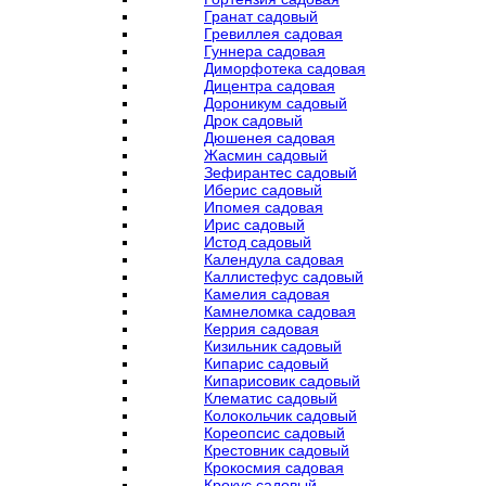
Гранат садовый
Гревиллея садовая
Гуннера садовая
Диморфотека садовая
Дицентра садовая
Дороникум садовый
Дрок садовый
Дюшенея садовая
Жасмин садовый
Зефирантес садовый
Иберис садовый
Ипомея садовая
Ирис садовый
Истод садовый
Календула садовая
Каллистефус садовый
Камелия садовая
Камнеломка садовая
Керрия садовая
Кизильник садовый
Кипарис садовый
Кипарисовик садовый
Клематис садовый
Колокольчик садовый
Кореопсис садовый
Крестовник садовый
Крокосмия садовая
Крокус садовый