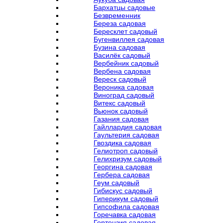
Бархатцы садовые
Безвременник
Береза садовая
Бересклет садовый
Бугенвиллея садовая
Бузина садовая
Василёк садовый
Вербейник садовый
Вербена садовая
Вереск садовый
Вероника садовая
Виноград садовый
Витекс садовый
Вьюнок садовый
Газания садовая
Гайллардия садовая
Гаультерия садовая
Гвоздика садовая
Гелиотроп садовый
Гелихризум садовый
Георгина садовая
Гербера садовая
Геум садовый
Гибискус садовый
Гиперикум садовый
Гипсофила садовая
Горечавка садовая
Гортензия садовая