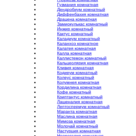
Гузмания комнатная
Дендробиум комнатный
Диффенбахия комнатная
Драцена комнатная
Замиокулькас комнатный
Инжир комнатный
Кактус комнатный
Каладиум комнатный
Каланхоэ комнатное
Калатея комнатная
Калла комнатная
Каллистемон комнатный
Кальцеолярия комнатная
Кливия комнатная
Кодиеум комнатный
Колеус комнатный
Колумнея комнатная
Кордилина комнатная
Кофе комнатный
Криптантус комнатный
Лашеналия комнатная
Лептоспермум комнатный
Маранта комнатная
Маслина комнатная
Мимоза комнатная
Молочай комнатный
Настурция комнатная
Неорегелия комнатная