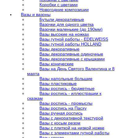
Коробки с цветами
Новогодние композиции
Вазы и вазоны
Бутыли декоративные
Вазочки для одного цветка
Вазочки маленькие (до 190мм)
Вазы высокие на ножках
Вазы гутной работы - EDELWEISS
Вазы гутной работы HOLLAND
Вазы декоративные
Вазы декоративные одиночные
Вазы декоративные с крышками
Вазы конические
Вазы на День Святого Валентина и 8
марта
Вазы напольные большие
Вазы пластиковые
Вазы роспись - бюджетные
Вазы роспись - иллюстрации к
сказкам
Вазы роспись - промыслы
Вазы роспись на Пасху
Вазы ручная роспись
Вазы с декоративной текстурой
Вазы с косым резом
Вазы с плиткой на низкой ножке
Вазы с элементами гутной работы
Вазы стекло