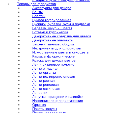
Товары для флористов
Аксессуары для декора
Банты
Блестки
Бумага гофрированная
Бусинки, булавки, бусы и подвески
Веревка, шнур и шпагат
Вставки и бутоньерки
Декоративные средства для цветов
Декоративные элементы
Заколки, зажимы, ободки
Инструменты для флористов
Искусственные цветы и сухоцветы
Каркасы флористические
Краска для декора цветов
Лен и сизалевое полотно
Лента атласная
Лента органза
Лента полипропиленовая
Лента разная
Лента репсовая
Лента сатиновая
Лепестки
Липучки, прищепки и наклейки
Наполнители флористические
Органза
Пакеты конусы
Пакеты подарочные