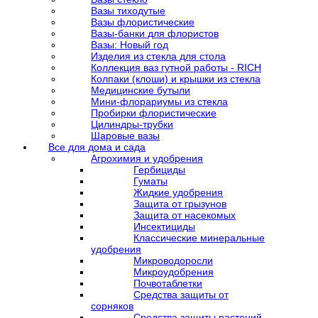
Вазы тиходутые
Вазы флористические
Вазы-банки для флористов
Вазы: Новый год
Изделия из стекла для стола
Коллекция ваз гутной работы - RICH
Колпаки (клоши) и крышки из стекла
Медицинские бутыли
Мини-флорариумы из стекла
Пробирки флористические
Цилиндры-трубки
Шаровые вазы
Все для дома и сада
Агрохимия и удобрения
Гербициды
Гуматы
Жидкие удобрения
Защита от грызунов
Защита от насекомых
Инсектициды
Классические минеральные
удобрения
Микроводоросли
Микроудобрения
Почвотаблетки
Средства защиты от
сорняков
Средства защиты растений