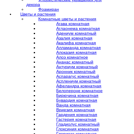
декора
Фоамиран
Цветы и растения
Комнатные цветы и растения
Агава комнатная
Аглаонема комнатная
Адениум комнатный
Азалия комнатная
Акалифа комнатная
Алламанда комнатная
Алоказия комнатная
Алоэ комнатное
Ананас комнатный
Антуриум комнатный
Аронник комнатный
Аспарагус комнатный
Асплениум комнатный
Афеландра комнатная
Белопероне комнатное
Бирючина комнатная
Бувардия комнатная
Ванда комнатная
Вриезия комнатная
Гардения комнатная
Гастерия комнатная
Гладиолус комнатный
Глоксиния комнатная
Глориоза комнатная