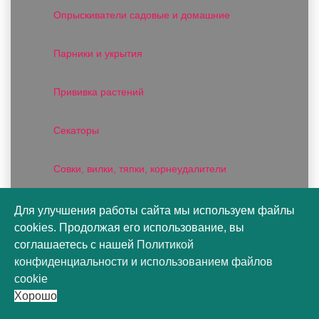
Опрыскиватели садовые и домашние
Парники и укрытия
Прививка растений
Секаторы
Совки, вилки, тяпки, корнеудалители
Сучкорезы и садовые пилы
Для улучшения работы сайта мы используем файлы
cookies. Продолжая его использование, вы
соглашаетесь с нашей
Политикой
Точило
конфиденциальности
и
использованием файлов
cookie
Средства для ухода за цветами и растениями
Хорошо