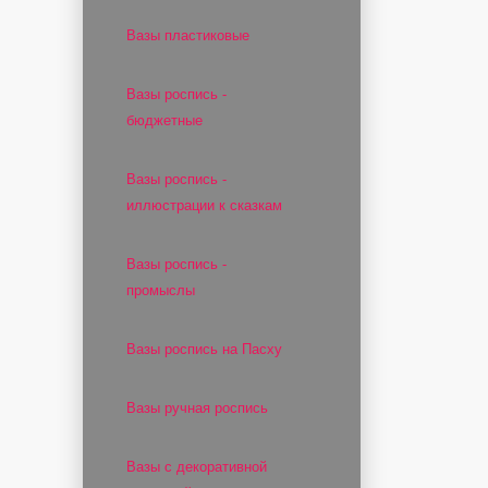
Вазы пластиковые
Вазы роспись -
бюджетные
Вазы роспись -
иллюстрации к сказкам
Вазы роспись -
промыслы
Вазы роспись на Пасху
Вазы ручная роспись
Вазы с декоративной