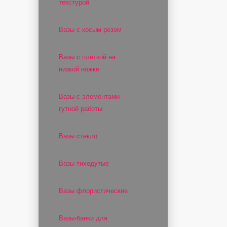
текстурой
Вазы с косым резом
Вазы с плиткой на
низкой ножке
Вазы с элементами
гутной работы
Вазы стекло
Вазы тиходутые
Вазы флористические
Вазы-банки для