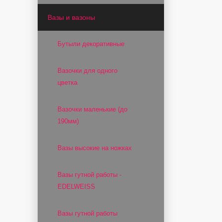
Вазы и вазоны
Бутыли декоративные
Вазочки для одного
цветка
Вазочки маленькие (до
190мм)
Вазы высокие на ножках
Вазы гутной работы -
EDELWEISS
Вазы гутной работы