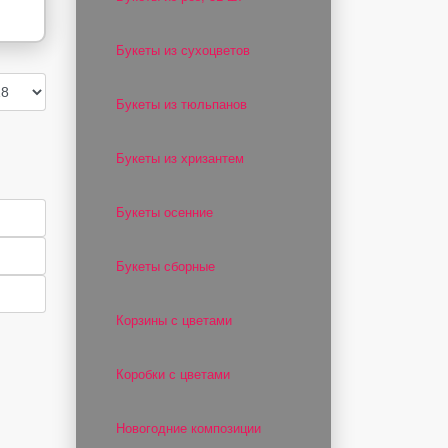
Букеты из сухоцветов
Букеты из тюльпанов
Букеты из хризантем
Букеты осенние
Букеты сборные
Корзины с цветами
Коробки с цветами
Новогодние композиции