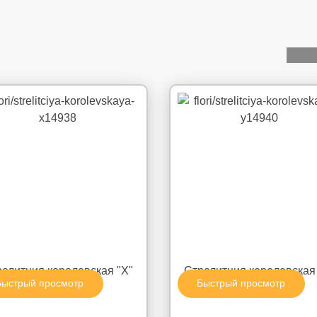
елитция королевская "X"
Стрелитция королевская
Быстрый просмотр
Быстрый просмотр