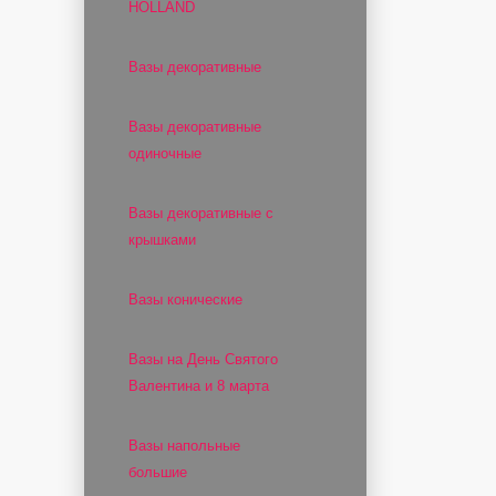
HOLLAND
Вазы декоративные
Вазы декоративные
одиночные
Вазы декоративные с
крышками
Вазы конические
Вазы на День Святого
Валентина и 8 марта
Вазы напольные
большие