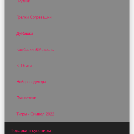
Гнутики
Грелки Согревашки
ДуRашки
Колбаскин&Мышель
КТОтики
Наборы одежды
Пушистики
Тигры - Символ 2022
Подарки и сувениры