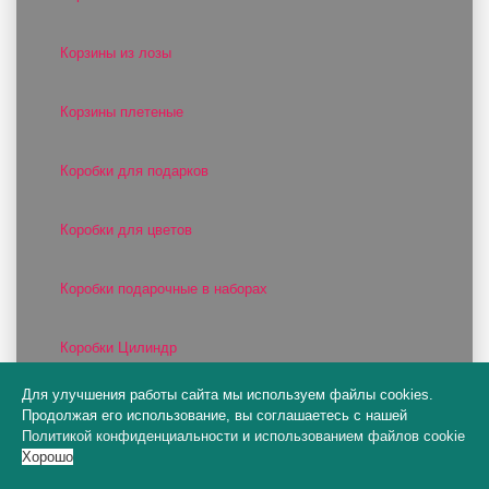
Корзины из лозы
Корзины плетеные
Коробки для подарков
Коробки для цветов
Коробки подарочные в наборах
Коробки Цилиндр
Для улучшения работы сайта мы используем файлы cookies.
Сумочки бумажные
Продолжая его использование, вы соглашаетесь с нашей
Политикой конфиденциальности
и
использованием файлов cookie
Хорошо
Сумочки пластиковые