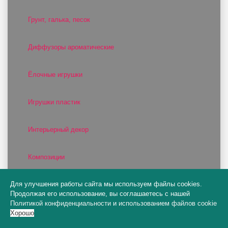
Грунт, галька, песок
Диффузоры ароматические
Ёлочные игрушки
Игрушки пластик
Интерьерный декор
Композиции
Для улучшения работы сайта мы используем файлы cookies.
Наборы ёлочных шаров
Продолжая его использование, вы соглашаетесь с нашей
Политикой конфиденциальности
и
использованием файлов cookie
Новогодние шары с росписью
Хорошо