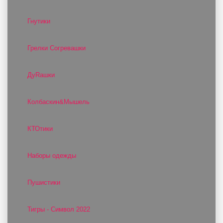
Гнутики
Грелки Согревашки
ДуRашки
Колбаскин&Мышель
КТОтики
Наборы одежды
Пушистики
Тигры - Символ 2022