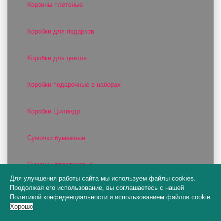
Корзины плетеные
Коробки для подарков
Коробки для цветов
Коробки подарочные в наборах
Коробки Цилиндр
Сумочки бумажные
Сумочки пластиковые
Для улучшения работы сайта мы используем файлы cookies.
Продолжая его использование, вы соглашаетесь с нашей
Цилиндры и конусы для цветов
Политикой конфиденциальности
и
использованием файлов cookie
Хорошо
Шляпные коробки