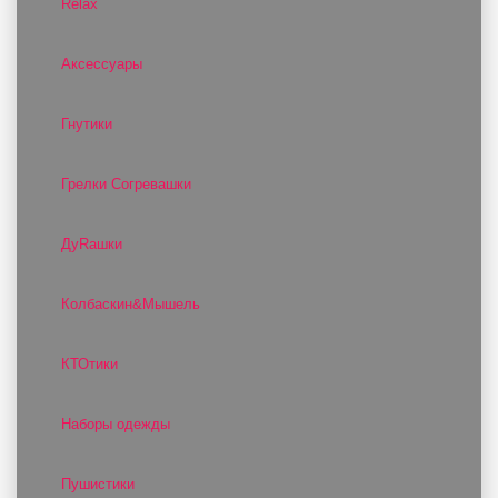
Relax
Аксессуары
Гнутики
Грелки Согревашки
ДуRашки
Колбаскин&Мышель
КТОтики
Наборы одежды
Пушистики