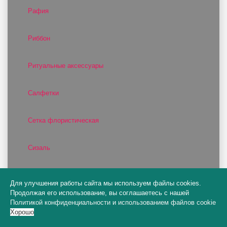
Рафия
Риббон
Ритуальные аксессуары
Салфетки
Сетка флористическая
Сизаль
Скотч и тейп-лента
Для улучшения работы сайта мы используем файлы cookies.
Продолжая его использование, вы соглашаетесь с нашей
Политикой конфиденциальности
Спрей Краска
и
использованием файлов cookie
Хорошо