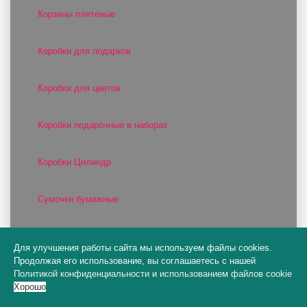
Корзины плетеные
Коробки для подарков
Коробки для цветов
Коробки подарочные в наборах
Коробки Цилиндр
Сумочки бумажные
Сумочки пластиковые
Для улучшения работы сайта мы используем файлы cookies.
Продолжая его использование, вы соглашаетесь с нашей
Цилиндры и конусы для цветов
Политикой конфиденциальности
и
использованием файлов cookie
Хорошо