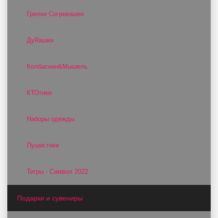
Грелки Согревашки
ДуRашки
Колбаскин&Мышель
КТОтики
Наборы одежды
Пушистики
Тигры - Символ 2022
Подарки и сувениры