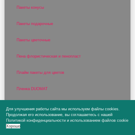
Пакеты конусы
Пакеты подарочные
Пакеты цветочные
Пена флористическая и пенопласт
Плайм пакеты для цветов
Пленка DUOMAT
Пленка для подарков
Для улучшения работы сайта мы используем файлы cookies.
Продолжая его использование, вы соглашаетесь с нашей
Политикой конфиденциальности
и
использованием файлов cookie
Пленка матовая
Хорошо