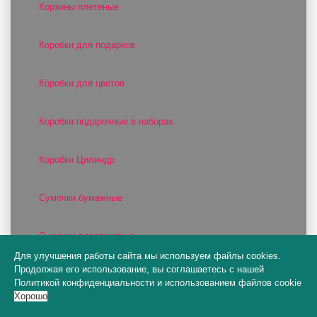
Корзины плетеные
Коробки для подарков
Коробки для цветов
Коробки подарочные в наборах
Коробки Цилиндр
Сумочки бумажные
Сумочки пластиковые
Для улучшения работы сайта мы используем файлы cookies.
Продолжая его использование, вы соглашаетесь с нашей
Цилиндры и конусы для цветов
Политикой конфиденциальности
и
использованием файлов cookie
Хорошо
Шляпные коробки