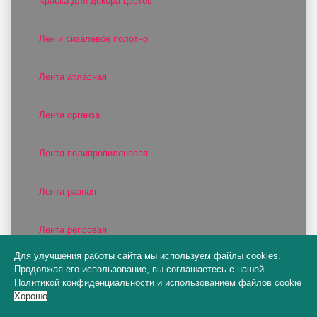
Краска для декора цветов
Лен и сизалевое полотно
Лента атласная
Лента органза
Лента полипропиленовая
Лента разная
Лента репсовая
Для улучшения работы сайта мы используем файлы cookies.
Лента сатиновая
Продолжая его использование, вы соглашаетесь с нашей
Политикой конфиденциальности
и
использованием файлов cookie
Хорошо
Лепестки