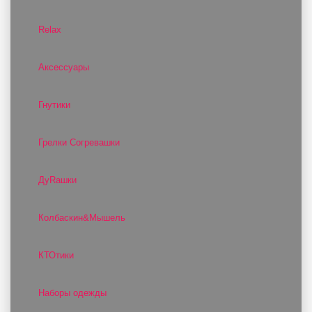
Relax
Аксессуары
Гнутики
Грелки Согревашки
ДуRашки
Колбаскин&Мышель
КТОтики
Наборы одежды