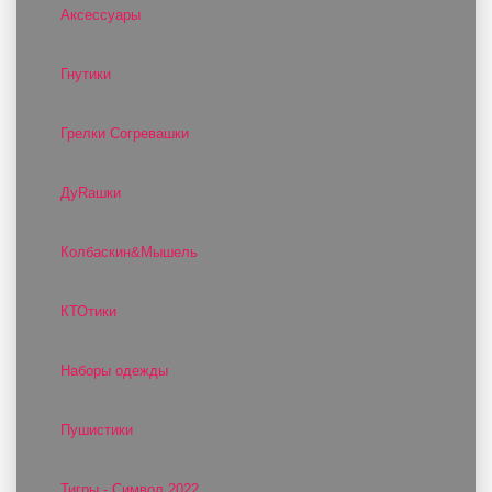
Аксессуары
Гнутики
Грелки Согревашки
ДуRашки
Колбаскин&Мышель
КТОтики
Наборы одежды
Пушистики
Тигры - Символ 2022