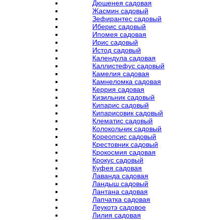
Дюшенея садовая
Жасмин садовый
Зефирантес садовый
Иберис садовый
Ипомея садовая
Ирис садовый
Истод садовый
Календула садовая
Каллистефус садовый
Камелия садовая
Камнеломка садовая
Керрия садовая
Кизильник садовый
Кипарис садовый
Кипарисовик садовый
Клематис садовый
Колокольчик садовый
Кореопсис садовый
Крестовник садовый
Крокосмия садовая
Крокус садовый
Куфея садовая
Лаванда садовая
Ландыш садовый
Лантана садовая
Лапчатка садовая
Леукотэ садовое
Лилия садовая