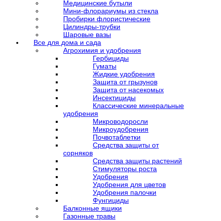
Медицинские бутыли
Мини-флорариумы из стекла
Пробирки флористические
Цилиндры-трубки
Шаровые вазы
Все для дома и сада
Агрохимия и удобрения
Гербициды
Гуматы
Жидкие удобрения
Защита от грызунов
Защита от насекомых
Инсектициды
Классические минеральные
удобрения
Микроводоросли
Микроудобрения
Почвотаблетки
Средства защиты от
сорняков
Средства защиты растений
Стимуляторы роста
Удобрения
Удобрения для цветов
Удобрения палочки
Фунгициды
Балконные ящики
Газонные травы