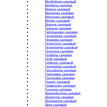
Вербейник садовый
Вербена садовая
Вереск садовый
Вероника садовая
Виноград садовый
Витекс садовый
Вьюнок садовый
Газания садовая
Гайллардия садовая
Гаультерия садовая
Гвоздика садовая
Гелиотроп садовый
Гелихризум садовый
Георгина садовая
Гербера садовая
Геум садовый
Гибискус садовый
Гиперикум садовый
Гипсофила садовая
Горечавка садовая
Гортензия садовая
Гранат садовый
Гревиллея садовая
Гуннера садовая
Диморфотека садовая
Дицентра садовая
Дороникум садовый
Дрок садовый