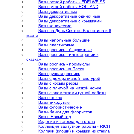
Вазы гутной работы - EDELWEISS
Вазы гутной работы HOLLAND
Вазы декоративные
Вазы декоративные одиночные
Вазы декоративные с крышками
Вазы конические
Вазы на День Святого Валентина и 8
марта
Вазы напольные большие
Вазы пластиковые
Вазы роспись - бюджетные
Вазы роспись - иллюстрации к
сказкам
Вазы роспись - промыслы
Вазы роспись на Пасху
Вазы ручная роспись
Вазы с декоративной текстурой
Вазы с косым резом
Вазы с плиткой на низкой ножке
Вазы с элементами гутной работы
Вазы стекло
Вазы тиходутые
Вазы флористические
Вазы-банки для флористов
Вазы: Новый год
Изделия из стекла для стола
Коллекция ваз гутной работы - RICH
Колпаки (клоши) и крышки из стекла