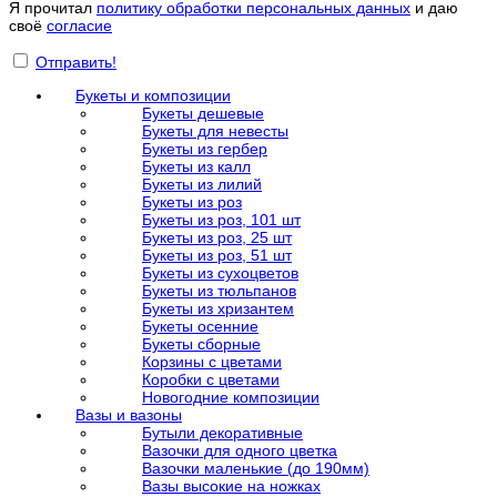
Я прочитал
политику обработки персональных данных
и даю
своё
согласие
Отправить!
Букеты и композиции
Букеты дешевые
Букеты для невесты
Букеты из гербер
Букеты из калл
Букеты из лилий
Букеты из роз
Букеты из роз, 101 шт
Букеты из роз, 25 шт
Букеты из роз, 51 шт
Букеты из сухоцветов
Букеты из тюльпанов
Букеты из хризантем
Букеты осенние
Букеты сборные
Корзины с цветами
Коробки с цветами
Новогодние композиции
Вазы и вазоны
Бутыли декоративные
Вазочки для одного цветка
Вазочки маленькие (до 190мм)
Вазы высокие на ножках