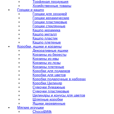
Торфяная продукция
Хозяйственные товары
Горшки и кашпо
Горшки для орхидей
Горшки керамические
Горшки пластиковые
Горшки стеклянные
Кашпо керамика
Кашпо металл
Кашпо пластик
Кашпо плетеные
Коробки, ящики и корзины
Декоративные ящики
Корзины из бересты
Корзины из ивы
Корзины из лозы
Корзины плетеные
Коробки для подарков
Коробки для цветов
Коробки подарочные в наборах
Коробки Цилиндр
Сумочки бумажные
Сумочки пластиковые
Цилиндры и конусы для цветов
Шляпные коробки
Ящики деревянные
Мягкие игрушки
Choco&Milk