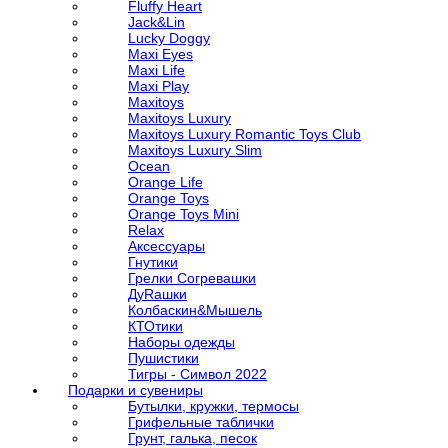
Fluffy Heart
Jack&Lin
Lucky Doggy
Maxi Eyes
Maxi Life
Maxi Play
Maxitoys
Maxitoys Luxury
Maxitoys Luxury Romantic Toys Club
Maxitoys Luxury Slim
Ocean
Orange Life
Orange Toys
Orange Toys Mini
Relax
Аксессуары
Гнутики
Грелки Согревашки
ДуRашки
Колбаскин&Мышель
КТОтики
Наборы одежды
Пушистики
Тигры - Символ 2022
Подарки и сувениры
Бутылки, кружки, термосы
Грифельные таблички
Грунт, галька, песок