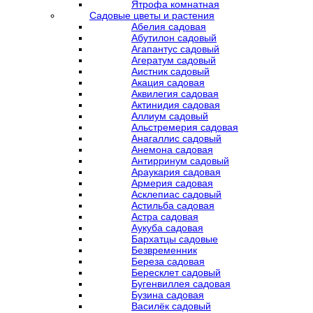
Ятрофа комнатная
Садовые цветы и растения
Абелия садовая
Абутилон садовый
Агапантус садовый
Агератум садовый
Аистник садовый
Акация садовая
Аквилегия садовая
Актинидия садовая
Аллиум садовый
Альстремерия садовая
Анагаллис садовый
Анемона садовая
Антирринум садовый
Араукария садовая
Армерия садовая
Асклепиас садовый
Астильба садовая
Астра садовая
Аукуба садовая
Бархатцы садовые
Безвременник
Береза садовая
Бересклет садовый
Бугенвиллея садовая
Бузина садовая
Василёк садовый