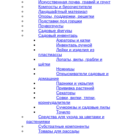
Искусственная почва, гравий и грунт
Компосты и биоочистители
Ландшафтный материал
Опоры, поддержки, решетки
Подставки под горшки
Почвогрунты
Садовые фигуры
Садовый инвентарь
Аэраторы и катки
Инвентарь ручной
Лейки и изделия из
пластмассы
Лопаты, вилы, грабли и
щётки
Ножницы
Опрыскиватели садовые и
домашние
Парники и укрытия
Прививка растений
Секаторы
Совки, вилки, тяпки,
корнеудалители
Сучкорезы и садовые пилы
Точило
Средства для ухода за цветами и
растениями
Субстратные компоненты
Товары для рассады