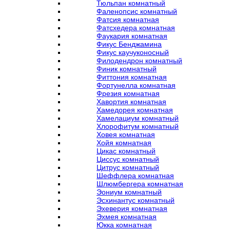
Тюльпан комнатный
Фаленопсис комнатный
Фатсия комнатная
Фатсхедера комнатная
Фаукария комнатная
Фикус Бенджамина
Фикус каучуконосный
Филодендрон комнатный
Финик комнатный
Фиттония комнатная
Фортунелла комнатная
Фрезия комнатная
Хавортия комнатная
Хамедорея комнатная
Хамелациум комнатный
Хлорофитум комнатный
Ховея комнатная
Хойя комнатная
Цикас комнатный
Циссус комнатный
Цитрус комнатный
Шеффлера комнатная
Шлюмбергера комнатная
Эониум комнатный
Эсхинантус комнатный
Эхеверия комнатная
Эхмея комнатная
Юкка комнатная