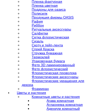
Пленка фактурная
Пленка цветная
Поддоны для оазиса
Полисилк
Продукция фирмы OASIS
Рафия
Риббон
Ритуальные аксессуары
Салфетки
Сетка флористическая
Сизаль
Скотч и тейп-лента
Спрей Краска
Стружка бумажная
Термоклей
Упаковочная бумага
Фетр 3D ламинированный
Фетр флористический
Флористическая проволока
Флористические аксессуары
Флористические украшения для
декора
Фоамиран
Цветы и растения
Комнатные цветы и растения
Агава комнатная
Аглаонема комнатная
Адениум комнатный