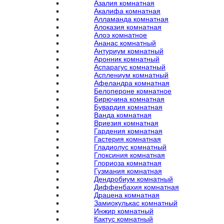
Азалия комнатная
Акалифа комнатная
Алламанда комнатная
Алоказия комнатная
Алоэ комнатное
Ананас комнатный
Антуриум комнатный
Аронник комнатный
Аспарагус комнатный
Асплениум комнатный
Афеландра комнатная
Белопероне комнатное
Бирючина комнатная
Бувардия комнатная
Ванда комнатная
Вриезия комнатная
Гардения комнатная
Гастерия комнатная
Гладиолус комнатный
Глоксиния комнатная
Глориоза комнатная
Гузмания комнатная
Дендробиум комнатный
Диффенбахия комнатная
Драцена комнатная
Замиокулькас комнатный
Инжир комнатный
Кактус комнатный