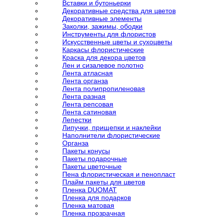
Вставки и бутоньерки
Декоративные средства для цветов
Декоративные элементы
Заколки, зажимы, ободки
Инструменты для флористов
Искусственные цветы и сухоцветы
Каркасы флористические
Краска для декора цветов
Лен и сизалевое полотно
Лента атласная
Лента органза
Лента полипропиленовая
Лента разная
Лента репсовая
Лента сатиновая
Лепестки
Липучки, прищепки и наклейки
Наполнители флористические
Органза
Пакеты конусы
Пакеты подарочные
Пакеты цветочные
Пена флористическая и пенопласт
Плайм пакеты для цветов
Пленка DUOMAT
Пленка для подарков
Пленка матовая
Пленка прозрачная