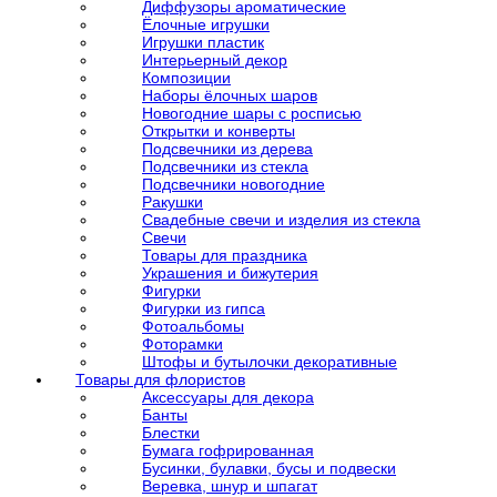
Диффузоры ароматические
Ёлочные игрушки
Игрушки пластик
Интерьерный декор
Композиции
Наборы ёлочных шаров
Новогодние шары с росписью
Открытки и конверты
Подсвечники из дерева
Подсвечники из стекла
Подсвечники новогодние
Ракушки
Свадебные свечи и изделия из стекла
Свечи
Товары для праздника
Украшения и бижутерия
Фигурки
Фигурки из гипса
Фотоальбомы
Фоторамки
Штофы и бутылочки декоративные
Товары для флористов
Аксессуары для декора
Банты
Блестки
Бумага гофрированная
Бусинки, булавки, бусы и подвески
Веревка, шнур и шпагат