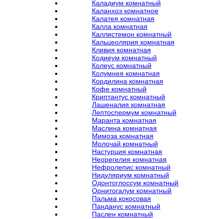
Каладиум комнатный
Каланхоэ комнатное
Калатея комнатная
Калла комнатная
Каллистемон комнатный
Кальцеолярия комнатная
Кливия комнатная
Кодиеум комнатный
Колеус комнатный
Колумнея комнатная
Кордилина комнатная
Кофе комнатный
Криптантус комнатный
Лашеналия комнатная
Лептоспермум комнатный
Маранта комнатная
Маслина комнатная
Мимоза комнатная
Молочай комнатный
Настурция комнатная
Неорегелия комнатная
Нефролепис комнатный
Нидуляриум комнатный
Одонтоглоссум комнатный
Орнитогалум комнатный
Пальма кокосовая
Панданус комнатный
Паслен комнатный