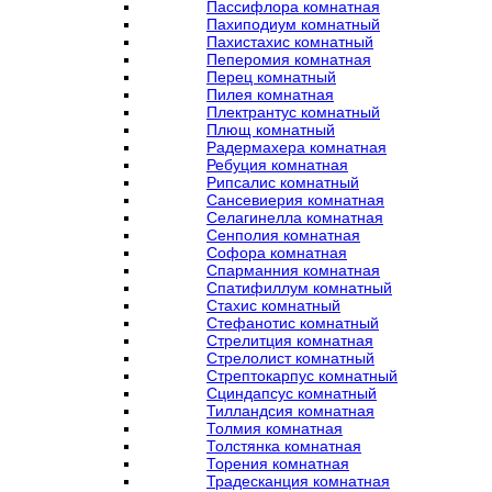
Пассифлора комнатная
Пахиподиум комнатный
Пахистахис комнатный
Пеперомия комнатная
Перец комнатный
Пилея комнатная
Плектрантус комнатный
Плющ комнатный
Радермахера комнатная
Ребуция комнатная
Рипсалис комнатный
Сансевиерия комнатная
Селагинелла комнатная
Сенполия комнатная
Софора комнатная
Спарманния комнатная
Спатифиллум комнатный
Стахис комнатный
Стефанотис комнатный
Стрелитция комнатная
Стрелолист комнатный
Стрептокарпус комнатный
Сциндапсус комнатный
Тилландсия комнатная
Толмия комнатная
Толстянка комнатная
Торения комнатная
Традесканция комнатная