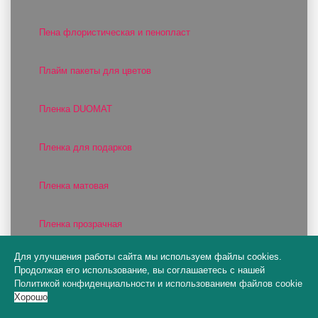
Пена флористическая и пенопласт
Плайм пакеты для цветов
Пленка DUOMAT
Пленка для подарков
Пленка матовая
Пленка прозрачная
Для улучшения работы сайта мы используем файлы cookies.
Пленка фактурная
Продолжая его использование, вы соглашаетесь с нашей
Политикой конфиденциальности
и
использованием файлов cookie
Хорошо
Пленка цветная