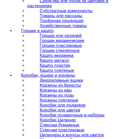
Средства для ухода за цветами и
растениями
Субстратные компоненты
Товары для рассады
Торфяная продукция
Хозяйственные товары
Горшки и кашпо
Горшки для орхидей
Горшки керамические
Горшки пластиковые
Горшки стеклянные
Кашпо керамика
Кашпо металл
Кашпо пластик
Кашпо плетеные
Коробки, ящики и корзины
Декоративные ящики
Корзины из бересты
Корзины из ивы
Корзины из лозы
Корзины плетеные
Коробки для подарков
Коробки для цветов
Коробки подарочные в наборах
Коробки Цилиндр
Сумочки бумажные
Сумочки пластиковые
Цилиндры и конусы для цветов