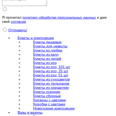
Я прочитал
политику обработки персональных данных
и даю
своё
согласие
Отправить!
Букеты и композиции
Букеты дешевые
Букеты для невесты
Букеты из гербер
Букеты из калл
Букеты из лилий
Букеты из роз
Букеты из роз, 101 шт
Букеты из роз, 25 шт
Букеты из роз, 51 шт
Букеты из сухоцветов
Букеты из тюльпанов
Букеты из хризантем
Букеты осенние
Букеты сборные
Корзины с цветами
Коробки с цветами
Новогодние композиции
Вазы и вазоны