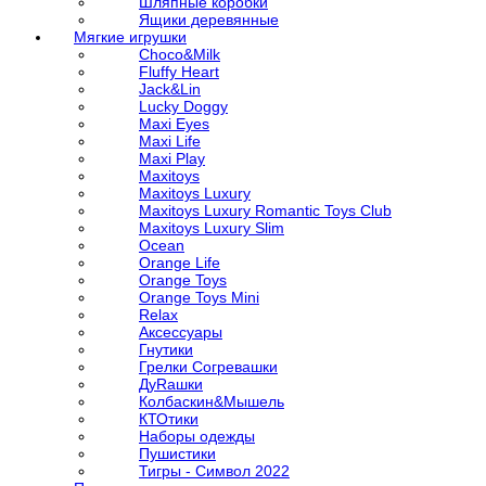
Шляпные коробки
Ящики деревянные
Мягкие игрушки
Choco&Milk
Fluffy Heart
Jack&Lin
Lucky Doggy
Maxi Eyes
Maxi Life
Maxi Play
Maxitoys
Maxitoys Luxury
Maxitoys Luxury Romantic Toys Club
Maxitoys Luxury Slim
Ocean
Orange Life
Orange Toys
Orange Toys Mini
Relax
Аксессуары
Гнутики
Грелки Согревашки
ДуRашки
Колбаскин&Мышель
КТОтики
Наборы одежды
Пушистики
Тигры - Символ 2022