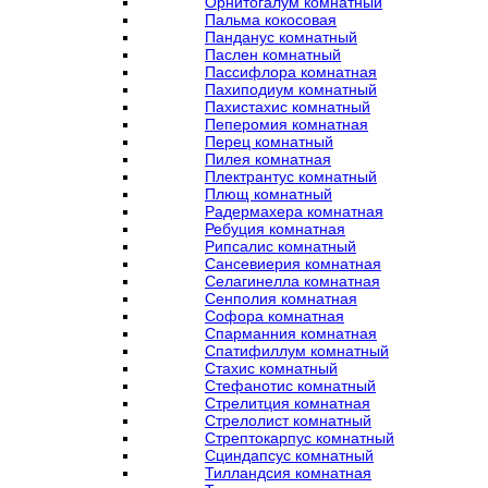
Орнитогалум комнатный
Пальма кокосовая
Панданус комнатный
Паслен комнатный
Пассифлора комнатная
Пахиподиум комнатный
Пахистахис комнатный
Пеперомия комнатная
Перец комнатный
Пилея комнатная
Плектрантус комнатный
Плющ комнатный
Радермахера комнатная
Ребуция комнатная
Рипсалис комнатный
Сансевиерия комнатная
Селагинелла комнатная
Сенполия комнатная
Софора комнатная
Спарманния комнатная
Спатифиллум комнатный
Стахис комнатный
Стефанотис комнатный
Стрелитция комнатная
Стрелолист комнатный
Стрептокарпус комнатный
Сциндапсус комнатный
Тилландсия комнатная