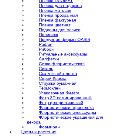
Пленка DUOMAT
Пленка для подарков
Пленка матовая
Пленка прозрачная
Пленка фактурная
Пленка цветная
Поддоны для оазиса
Полисилк
Продукция фирмы OASIS
Рафия
Риббон
Ритуальные аксессуары
Салфетки
Сетка флористическая
Сизаль
Скотч и тейп-лента
Спрей Краска
Стружка бумажная
Термоклей
Упаковочная бумага
Фетр 3D ламинированный
Фетр флористический
Флористическая проволока
Флористические аксессуары
Флористические украшения для
декора
Фоамиран
Цветы и растения