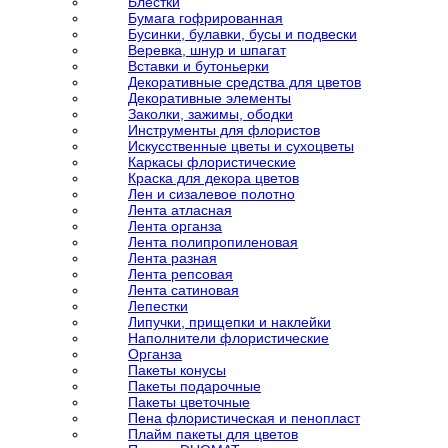
Блестки
Бумага гофрированная
Бусинки, булавки, бусы и подвески
Веревка, шнур и шпагат
Вставки и бутоньерки
Декоративные средства для цветов
Декоративные элементы
Заколки, зажимы, ободки
Инструменты для флористов
Искусственные цветы и сухоцветы
Каркасы флористические
Краска для декора цветов
Лен и сизалевое полотно
Лента атласная
Лента органза
Лента полипропиленовая
Лента разная
Лента репсовая
Лента сатиновая
Лепестки
Липучки, прищепки и наклейки
Наполнители флористические
Органза
Пакеты конусы
Пакеты подарочные
Пакеты цветочные
Пена флористическая и пенопласт
Плайм пакеты для цветов