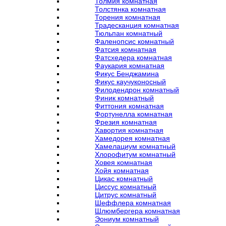
Толмия комнатная
Толстянка комнатная
Торения комнатная
Традесканция комнатная
Тюльпан комнатный
Фаленопсис комнатный
Фатсия комнатная
Фатсхедера комнатная
Фаукария комнатная
Фикус Бенджамина
Фикус каучуконосный
Филодендрон комнатный
Финик комнатный
Фиттония комнатная
Фортунелла комнатная
Фрезия комнатная
Хавортия комнатная
Хамедорея комнатная
Хамелациум комнатный
Хлорофитум комнатный
Ховея комнатная
Хойя комнатная
Цикас комнатный
Циссус комнатный
Цитрус комнатный
Шеффлера комнатная
Шлюмбергера комнатная
Эониум комнатный