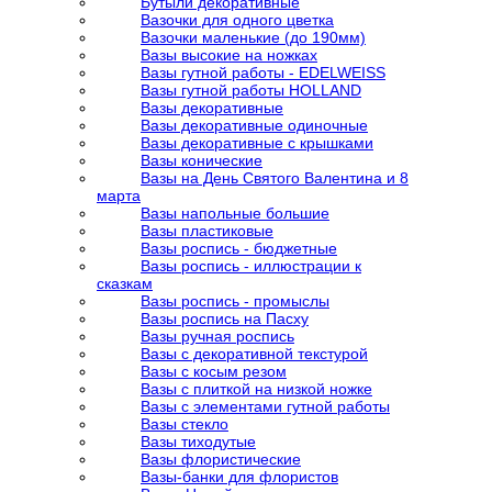
Бутыли декоративные
Вазочки для одного цветка
Вазочки маленькие (до 190мм)
Вазы высокие на ножках
Вазы гутной работы - EDELWEISS
Вазы гутной работы HOLLAND
Вазы декоративные
Вазы декоративные одиночные
Вазы декоративные с крышками
Вазы конические
Вазы на День Святого Валентина и 8
марта
Вазы напольные большие
Вазы пластиковые
Вазы роспись - бюджетные
Вазы роспись - иллюстрации к
сказкам
Вазы роспись - промыслы
Вазы роспись на Пасху
Вазы ручная роспись
Вазы с декоративной текстурой
Вазы с косым резом
Вазы с плиткой на низкой ножке
Вазы с элементами гутной работы
Вазы стекло
Вазы тиходутые
Вазы флористические
Вазы-банки для флористов