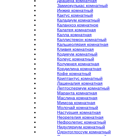
Драцена комнатная
Замиокулькас комнатный
Инжир комнатный
Кактус комнатный
Каладиум комнатный
Каланхоэ комнатное
Калатея комнатная
Калла комнатная
Каллистемон комнатный
Кальцеолярия комнатная
Кливия комнатная
Кодиеум комнатный
Колеус комнатный
Колумнея комнатная
Кордилина комнатная
Кофе комнатный
Криптантус комнатный
Лашеналия комнатная
Лептоспермум комнатный
Маранта комнатная
Маслина комнатная
Мимоза комнатная
Молочай комнатный
Настурция комнатная
Неорегелия комнатная
Нефролепис комнатный
Нидуляриум комнатный
Одонтоглоссум комнатный