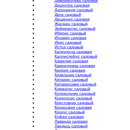
Диморфотека садовая
Дицентра садовая
Дороникум садовый
Дрок садовый
Дюшенея садовая
Жасмин садовый
Зефирантес садовый
Иберис садовый
Ипомея садовая
Ирис садовый
Истод садовый
Календула садовая
Каллистефус садовый
Камелия садовая
Камнеломка садовая
Керрия садовая
Кизильник садовый
Кипарис садовый
Кипарисовик садовый
Клематис садовый
Колокольчик садовый
Кореопсис садовый
Крестовник садовый
Крокосмия садовая
Крокус садовый
Куфея садовая
Лаванда садовая
Ландыш садовый