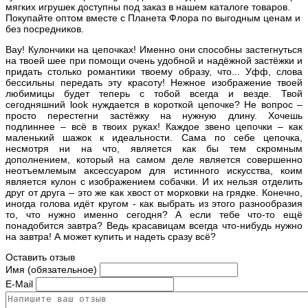
мягких игрушек доступны под заказ в нашем каталоге товаров.
Покупайте оптом вместе с Планета Флора по выгодным ценам и
без посредников.
Вау! Кулончики на цепочках! Именно они способны застегнуться
на твоей шее при помощи очень удобной и надёжной застёжки и
придать столько романтики твоему образу, что... Уфф, слова
бессильны передать эту красоту! Нежное изображение твоей
любимицы будет теперь с тобой всегда и везде. Твой
сегодняшний look нуждается в короткой цепочке? Не вопрос –
просто перестегни застёжку на нужную длину. Хочешь
подлиннее – всё в твоих руках! Каждое звено цепочки – как
маленький шажок к идеальности. Сама по себе цепочка,
несмотря ни на что, является как бы тем скромным
дополнением, который на самом деле является совершенно
неотъемлемым аксессуаром для истинного искусства, коим
является кулон с изображением собачки. И их нельзя отделить
друг от друга – это же как хвост от морковки на грядке. Конечно,
иногда голова идёт кругом - как выбрать из этого разнообразия
то, что нужно именно сегодня? А если тебе что-то ещё
понадобится завтра? Ведь красавицам всегда что-нибудь нужно
на завтра! А может купить и надеть сразу всё?
Оставить отзыв
Имя (обязательное)
E-Mail