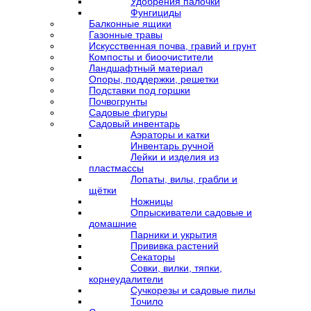
Удобрения палочки
Фунгициды
Балконные ящики
Газонные травы
Искусственная почва, гравий и грунт
Компосты и биоочистители
Ландшафтный материал
Опоры, поддержки, решетки
Подставки под горшки
Почвогрунты
Садовые фигуры
Садовый инвентарь
Аэраторы и катки
Инвентарь ручной
Лейки и изделия из
пластмассы
Лопаты, вилы, грабли и
щётки
Ножницы
Опрыскиватели садовые и
домашние
Парники и укрытия
Прививка растений
Секаторы
Совки, вилки, тяпки,
корнеудалители
Сучкорезы и садовые пилы
Точило