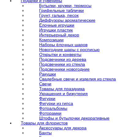
Подарки и сувениры
Бутылки, кружки, термосы
Грифельные таблички
Грунт, галька, песок
Диффузоры ароматические
Ёлочные игрушки
Игрушки пластик
Интерьерный декор
Композиции
Наборы ёлочных шаров
Новогодние шары с росписью
Открытки и конверты
Подсвечники из дерева
Подсвечники из стекла
Подсвечники новогодние
Ракушки
Свадебные свечи и изделия из стекла
Свечи
Товары для праздника
Украшения и бижутерия
Фигурки
Фигурки из гипса
Фотоальбомы
Фоторамки
Штофы и бутылочки декоративные
Товары для флористов
Аксессуары для декора
Банты