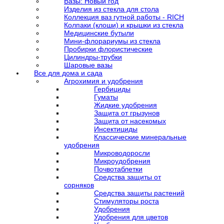
Вазы: Новый год
Изделия из стекла для стола
Коллекция ваз гутной работы - RICH
Колпаки (клоши) и крышки из стекла
Медицинские бутыли
Мини-флорариумы из стекла
Пробирки флористические
Цилиндры-трубки
Шаровые вазы
Все для дома и сада
Агрохимия и удобрения
Гербициды
Гуматы
Жидкие удобрения
Защита от грызунов
Защита от насекомых
Инсектициды
Классические минеральные
удобрения
Микроводоросли
Микроудобрения
Почвотаблетки
Средства защиты от
сорняков
Средства защиты растений
Стимуляторы роста
Удобрения
Удобрения для цветов