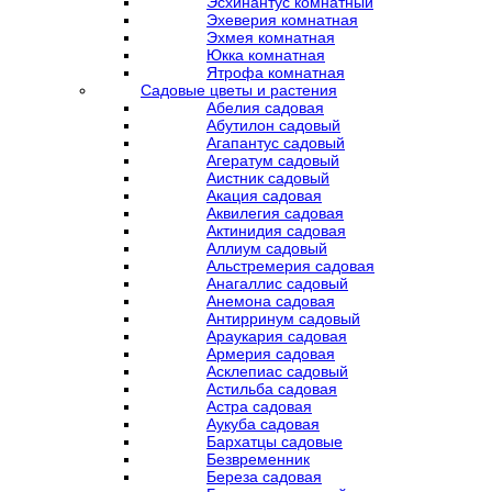
Эсхинантус комнатный
Эхеверия комнатная
Эхмея комнатная
Юкка комнатная
Ятрофа комнатная
Садовые цветы и растения
Абелия садовая
Абутилон садовый
Агапантус садовый
Агератум садовый
Аистник садовый
Акация садовая
Аквилегия садовая
Актинидия садовая
Аллиум садовый
Альстремерия садовая
Анагаллис садовый
Анемона садовая
Антирринум садовый
Араукария садовая
Армерия садовая
Асклепиас садовый
Астильба садовая
Астра садовая
Аукуба садовая
Бархатцы садовые
Безвременник
Береза садовая