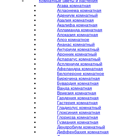
Комнатные цветы и растения
Агава комнатная
Аглаонема комнатная
Адениум комнатный
Азалия комнатная
Акалифа комнатная
Алламанда комнатная
Алоказия комнатная
Алоэ комнатное
Ананас комнатный
Антуриум комнатный
Аронник комнатный
Аспарагус комнатный
Асплениум комнатный
Афеландра комнатная
Белопероне комнатное
Бирючина комнатная
Бувардия комнатная
Ванда комнатная
Вриезия комнатная
Гардения комнатная
Гастерия комнатная
Гладиолус комнатный
Глоксиния комнатная
Глориоза комнатная
Гузмания комнатная
Дендробиум комнатный
Диффенбахия комнатная