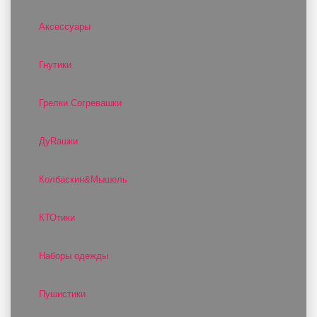
Аксессуары
Гнутики
Грелки Согревашки
ДуRашки
Колбаскин&Мышель
КТОтики
Наборы одежды
Пушистики