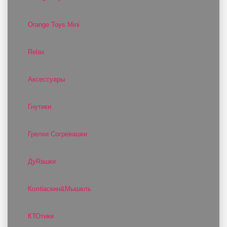
Orange Toys Mini
Relax
Аксессуары
Гнутики
Грелки Согревашки
ДуRашки
Колбаскин&Мышель
КТОтики