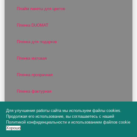
Плайм пакеты для цветов
Пленка DUOMAT
Пленка для подарков
Пленка матовая
Пленка прозрачная
Пленка фактурная
Пленка цветная
Для улучшения работы сайта мы используем файлы cookies.
Продолжая его использование, вы соглашаетесь с нашей
Политикой конфиденциальности
и
использованием файлов cookie
Поддоны для оазиса
Хорошо