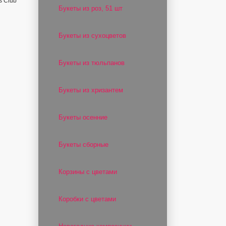
s Club
Букеты из роз, 51 шт
Букеты из сухоцветов
Букеты из тюльпанов
Букеты из хризантем
Букеты осенние
Букеты сборные
Корзины с цветами
Коробки с цветами