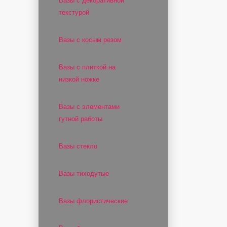
Вазы с декоративной
текстурой
Вазы с косым резом
Вазы с плиткой на
низкой ножке
Вазы с элементами
гутной работы
Вазы стекло
Вазы тиходутые
Вазы флористические