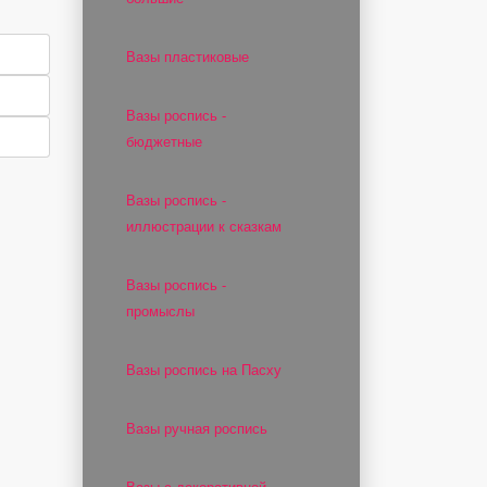
Вазы пластиковые
Вазы роспись -
бюджетные
Вазы роспись -
иллюстрации к сказкам
Вазы роспись -
промыслы
Вазы роспись на Пасху
Вазы ручная роспись