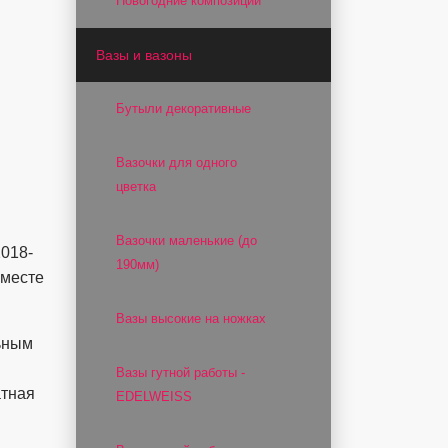
Новогодние композиции
Вазы и вазоны
Бутыли декоративные
Вазочки для одного
цветка
Вазочки маленькие (до
2018-
190мм)
вместе
Вазы высокие на ножках
льным
Вазы гутной работы -
атная
EDELWEISS