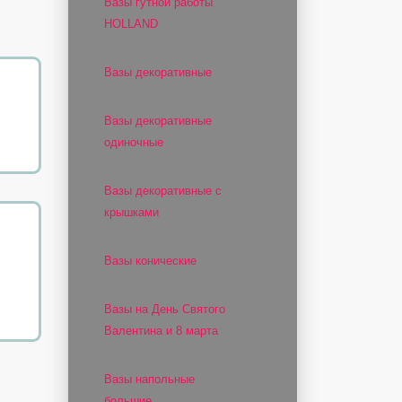
Вазы гутной работы
HOLLAND
Вазы декоративные
Вазы декоративные
одиночные
Вазы декоративные с
крышками
Вазы конические
Вазы на День Святого
Валентина и 8 марта
Вазы напольные
большие