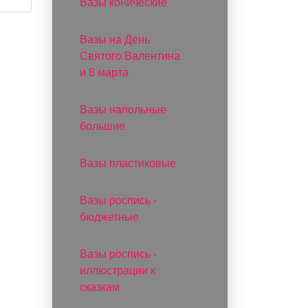
Вазы конические
Вазы на День
Святого Валентина
и 8 марта
Вазы напольные
большие
Вазы пластиковые
Вазы роспись -
бюджетные
Вазы роспись -
иллюстрации к
сказкам