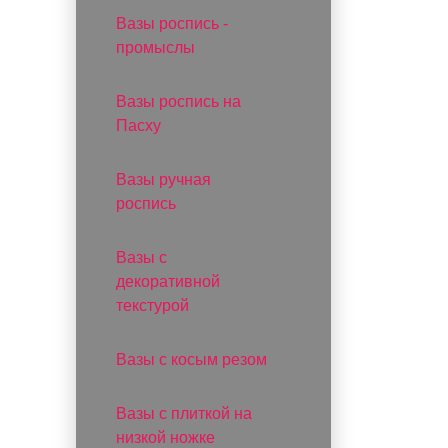
Вазы роспись -
промыслы
Вазы роспись на
Пасху
Вазы ручная
роспись
Вазы с
декоративной
текстурой
Вазы с косым резом
Вазы с плиткой на
низкой ножке