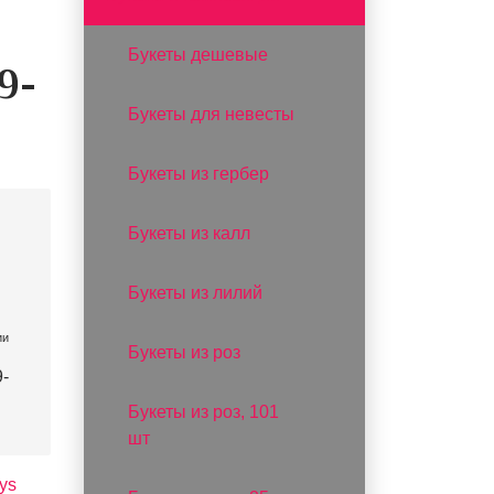
Букеты дешевые
9-
Букеты для невесты
Букеты из гербер
Букеты из калл
Букеты из лилий
ии
Букеты из роз
-
Букеты из роз, 101
шт
ys