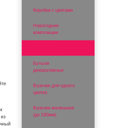
Коробки с цветами
Новогодние
композиции
Вазы и вазоны
Бутыли
декоративные
йте
Вазочки для одного
цветка
Вазочки маленькие
к
(до 190мм)
 из
ичный