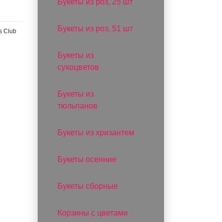
Букеты из роз, 25 шт
Букеты из роз, 51 шт
s Club
Букеты из
сухоцветов
Букеты из
тюльпанов
Букеты из хризантем
Букеты осенние
Букеты сборные
Корзины с цветами