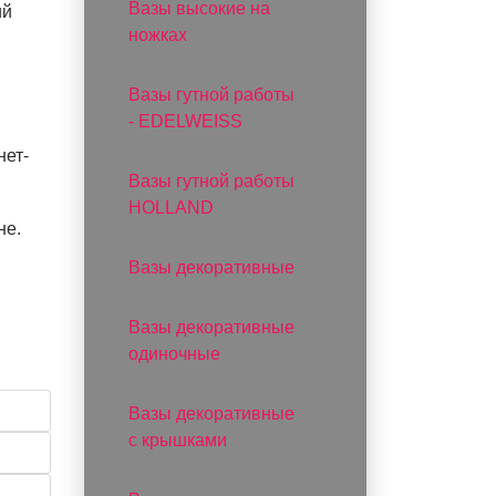
Вазы высокие на
ий
ножках
Вазы гутной работы
- EDELWEISS
нет-
Вазы гутной работы
HOLLAND
не.
Вазы декоративные
Вазы декоративные
одиночные
Вазы декоративные
с крышками