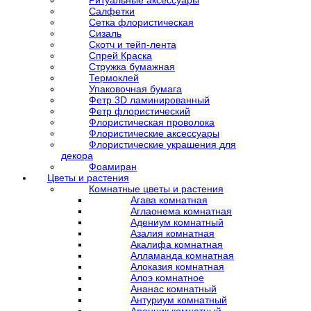
Ритуальные аксессуары
Салфетки
Сетка флористическая
Сизаль
Скотч и тейп-лента
Спрей Краска
Стружка бумажная
Термоклей
Упаковочная бумага
Фетр 3D ламинированный
Фетр флористический
Флористическая проволока
Флористические аксессуары
Флористические украшения для
декора
Фоамиран
Цветы и растения
Комнатные цветы и растения
Агава комнатная
Аглаонема комнатная
Адениум комнатный
Азалия комнатная
Акалифа комнатная
Алламанда комнатная
Алоказия комнатная
Алоэ комнатное
Ананас комнатный
Антуриум комнатный