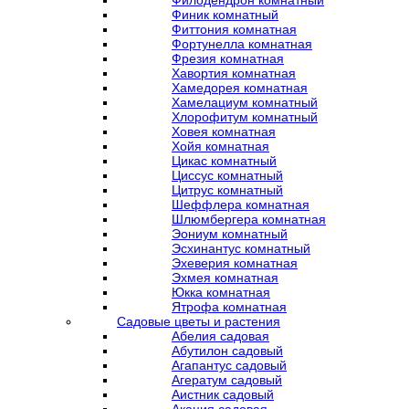
Филодендрон комнатный
Финик комнатный
Фиттония комнатная
Фортунелла комнатная
Фрезия комнатная
Хавортия комнатная
Хамедорея комнатная
Хамелациум комнатный
Хлорофитум комнатный
Ховея комнатная
Хойя комнатная
Цикас комнатный
Циссус комнатный
Цитрус комнатный
Шеффлера комнатная
Шлюмбергера комнатная
Эониум комнатный
Эсхинантус комнатный
Эхеверия комнатная
Эхмея комнатная
Юкка комнатная
Ятрофа комнатная
Садовые цветы и растения
Абелия садовая
Абутилон садовый
Агапантус садовый
Агератум садовый
Аистник садовый