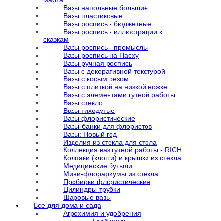
марта
Вазы напольные большие
Вазы пластиковые
Вазы роспись - бюджетные
Вазы роспись - иллюстрации к
сказкам
Вазы роспись - промыслы
Вазы роспись на Пасху
Вазы ручная роспись
Вазы с декоративной текстурой
Вазы с косым резом
Вазы с плиткой на низкой ножке
Вазы с элементами гутной работы
Вазы стекло
Вазы тиходутые
Вазы флористические
Вазы-банки для флористов
Вазы: Новый год
Изделия из стекла для стола
Коллекция ваз гутной работы - RICH
Колпаки (клоши) и крышки из стекла
Медицинские бутыли
Мини-флорариумы из стекла
Пробирки флористические
Цилиндры-трубки
Шаровые вазы
Все для дома и сада
Агрохимия и удобрения