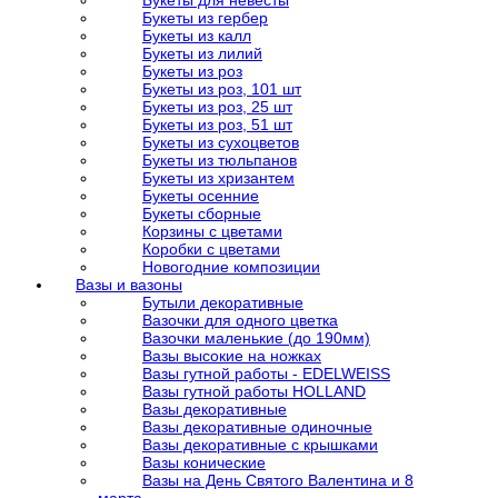
Букеты для невесты
Букеты из гербер
Букеты из калл
Букеты из лилий
Букеты из роз
Букеты из роз, 101 шт
Букеты из роз, 25 шт
Букеты из роз, 51 шт
Букеты из сухоцветов
Букеты из тюльпанов
Букеты из хризантем
Букеты осенние
Букеты сборные
Корзины с цветами
Коробки с цветами
Новогодние композиции
Вазы и вазоны
Бутыли декоративные
Вазочки для одного цветка
Вазочки маленькие (до 190мм)
Вазы высокие на ножках
Вазы гутной работы - EDELWEISS
Вазы гутной работы HOLLAND
Вазы декоративные
Вазы декоративные одиночные
Вазы декоративные с крышками
Вазы конические
Вазы на День Святого Валентина и 8