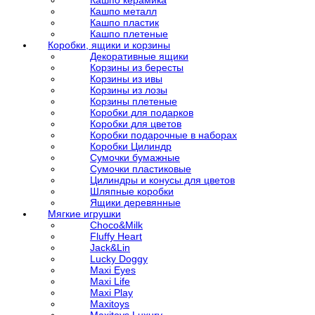
Кашпо керамика
Кашпо металл
Кашпо пластик
Кашпо плетеные
Коробки, ящики и корзины
Декоративные ящики
Корзины из бересты
Корзины из ивы
Корзины из лозы
Корзины плетеные
Коробки для подарков
Коробки для цветов
Коробки подарочные в наборах
Коробки Цилиндр
Сумочки бумажные
Сумочки пластиковые
Цилиндры и конусы для цветов
Шляпные коробки
Ящики деревянные
Мягкие игрушки
Choco&Milk
Fluffy Heart
Jack&Lin
Lucky Doggy
Maxi Eyes
Maxi Life
Maxi Play
Maxitoys