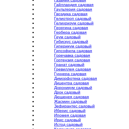
Газания садовая
Гайллардия садовая
Гаультерия садовая
Гвоздика садовая
Гелиотроп садовый
Гелихризум садовый
Георгина садовая
Гербера садовая
Геум садовый
Гибискус садовый
Гиперикум садовый
Гипсофила садовая
Горечавка садовая
Гортензия садовая
Гранат садовый
Гревиллея садовая
Гуннера садовая
Диморфотека садовая
Дицентра садовая
Дороникум садовый
Дрок садовый
Дюшенея садовая
Жасмин садовый
Зефирантес садовый
Иберис садовый
Ипомея садовая
Ирис садовый
Истод садовый