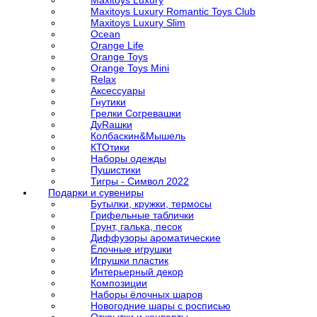
Maxitoys Luxury
Maxitoys Luxury Romantic Toys Club
Maxitoys Luxury Slim
Ocean
Orange Life
Orange Toys
Orange Toys Mini
Relax
Аксессуары
Гнутики
Грелки Согревашки
ДуRашки
Колбаскин&Мышель
КТОтики
Наборы одежды
Пушистики
Тигры - Символ 2022
Подарки и сувениры
Бутылки, кружки, термосы
Грифельные таблички
Грунт, галька, песок
Диффузоры ароматические
Ёлочные игрушки
Игрушки пластик
Интерьерный декор
Композиции
Наборы ёлочных шаров
Новогодние шары с росписью