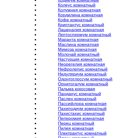
Кодиеум комнатный
Колеус комнатный
Колумнея комнатная
Кордилина комнатная
Кофе комнатный
Криптантус комнатный
Лашеналия комнатная
Лептоспермум комнатный
Маранта комнатная
Маслина комнатная
Мимоза комнатная
Молочай комнатный
Настурция комнатная
Неорегелия комнатная
Нефролепис комнатный
Нидуляриум комнатный
Одонтоглоссум комнатный
Орнитогалум комнатный
Пальма кокосовая
Панданус комнатный
Паслен комнатный
Пассифлора комнатная
Пахиподиум комнатный
Пахистахис комнатный
Пеперомия комнатная
Перец комнатный
Пилея комнатная
Плектрантус комнатный