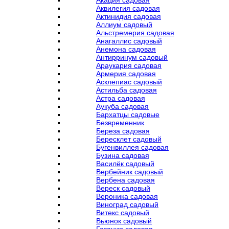
Акация садовая
Аквилегия садовая
Актинидия садовая
Аллиум садовый
Альстремерия садовая
Анагаллис садовый
Анемона садовая
Антирринум садовый
Араукария садовая
Армерия садовая
Асклепиас садовый
Астильба садовая
Астра садовая
Аукуба садовая
Бархатцы садовые
Безвременник
Береза садовая
Бересклет садовый
Бугенвиллея садовая
Бузина садовая
Василёк садовый
Вербейник садовый
Вербена садовая
Вереск садовый
Вероника садовая
Виноград садовый
Витекс садовый
Вьюнок садовый