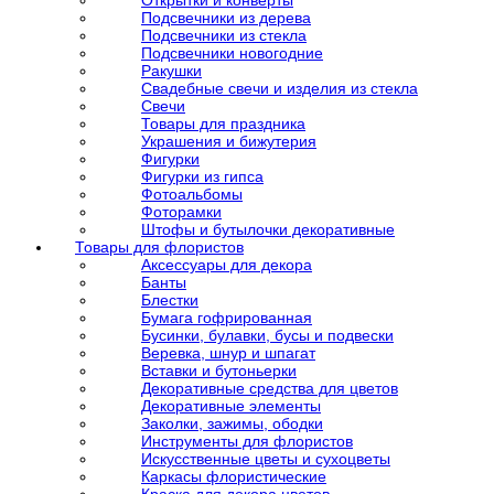
Открытки и конверты
Подсвечники из дерева
Подсвечники из стекла
Подсвечники новогодние
Ракушки
Свадебные свечи и изделия из стекла
Свечи
Товары для праздника
Украшения и бижутерия
Фигурки
Фигурки из гипса
Фотоальбомы
Фоторамки
Штофы и бутылочки декоративные
Товары для флористов
Аксессуары для декора
Банты
Блестки
Бумага гофрированная
Бусинки, булавки, бусы и подвески
Веревка, шнур и шпагат
Вставки и бутоньерки
Декоративные средства для цветов
Декоративные элементы
Заколки, зажимы, ободки
Инструменты для флористов
Искусственные цветы и сухоцветы
Каркасы флористические