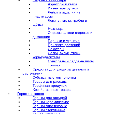
Садовый инвентарь
Аэраторы и катки
Инвентарь ручной
Лейки и изделия из
пластмассы
Лопаты, вилы, грабли и
щётки
Ножницы
Опрыскиватели садовые и
домашние
Парники и укрытия
Прививка растений
Секаторы
Совки, вилки, тяпки,
корнеудалители
Сучкорезы и садовые пилы
Точило
Средства для ухода за цветами и
растениями
Субстратные компоненты
Товары для рассады
Торфяная продукция
Хозяйственные товары
Горшки и кашпо
Горшки для орхидей
Горшки керамические
Горшки пластиковые
Горшки стеклянные