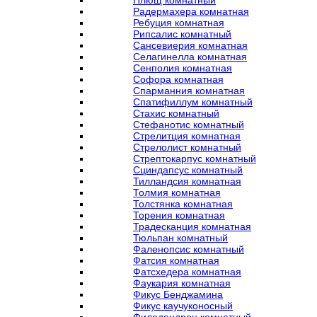
Плющ комнатный
Радермахера комнатная
Ребуция комнатная
Рипсалис комнатный
Сансевиерия комнатная
Селагинелла комнатная
Сенполия комнатная
Софора комнатная
Спарманния комнатная
Спатифиллум комнатный
Стахис комнатный
Стефанотис комнатный
Стрелитция комнатная
Стрелолист комнатный
Стрептокарпус комнатный
Сциндапсус комнатный
Тилландсия комнатная
Толмия комнатная
Толстянка комнатная
Торения комнатная
Традесканция комнатная
Тюльпан комнатный
Фаленопсис комнатный
Фатсия комнатная
Фатсхедера комнатная
Фаукария комнатная
Фикус Бенджамина
Фикус каучуконосный