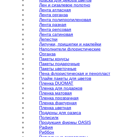
Краска для декора цветов
Лен и сизалевое полотно
Лента атласная
Лента органза
Лента полипропиленовая
Лента разная
Лента репсовая
Лента сатиновая
Лепестки
Липучки, прищепки и наклейки
Наполнители флористические
Органза
Пакеты конусы
Пакеты подарочные
Пакеты цветочные
Пена флористическая и пенопласт
Плайм пакеты для цветов
Пленка DUOMAT
Пленка для подарков
Пленка матовая
Пленка прозрачная
Пленка фактурная
Пленка цветная
Поддоны для оазиса
Полисилк
Продукция фирмы OASIS
Рафия
Риббон