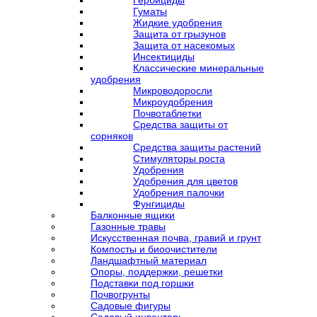
Гербициды
Гуматы
Жидкие удобрения
Защита от грызунов
Защита от насекомых
Инсектициды
Классические минеральные
удобрения
Микроводоросли
Микроудобрения
Почвотаблетки
Средства защиты от
сорняков
Средства защиты растений
Стимуляторы роста
Удобрения
Удобрения для цветов
Удобрения палочки
Фунгициды
Балконные ящики
Газонные травы
Искусственная почва, гравий и грунт
Компосты и биоочистители
Ландшафтный материал
Опоры, поддержки, решетки
Подставки под горшки
Почвогрунты
Садовые фигуры