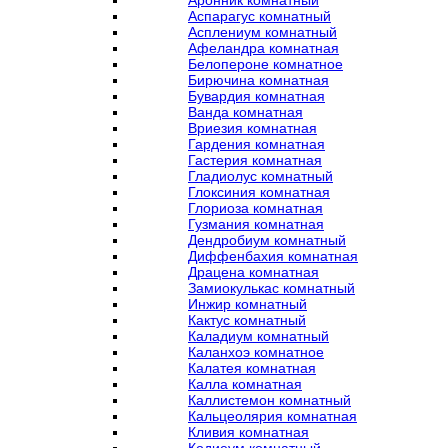
Аронник комнатный
Аспарагус комнатный
Асплениум комнатный
Афеландра комнатная
Белопероне комнатное
Бирючина комнатная
Бувардия комнатная
Ванда комнатная
Вриезия комнатная
Гардения комнатная
Гастерия комнатная
Гладиолус комнатный
Глоксиния комнатная
Глориоза комнатная
Гузмания комнатная
Дендробиум комнатный
Диффенбахия комнатная
Драцена комнатная
Замиокулькас комнатный
Инжир комнатный
Кактус комнатный
Каладиум комнатный
Каланхоэ комнатное
Калатея комнатная
Калла комнатная
Каллистемон комнатный
Кальцеолярия комнатная
Кливия комнатная