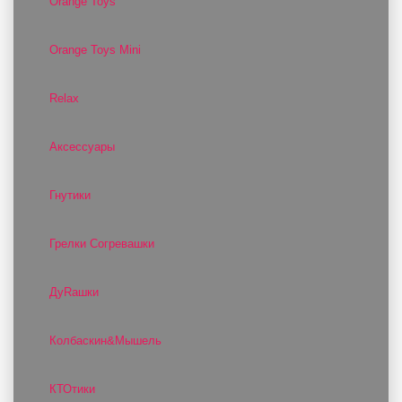
Orange Toys
Orange Toys Mini
Relax
Аксессуары
Гнутики
Грелки Согревашки
ДуRашки
Колбаскин&Мышель
КТОтики