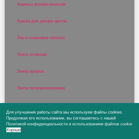
Каркасы флористические
Краска для декора цветов
Лен и сизалевое полотно
Лента атласная
Лента органза
Лента полипропиленовая
Лента разная
Для улучшения работы сайта мы используем файлы cookies.
Продолжая его использование, вы соглашаетесь с нашей
Лента репсовая
Политикой конфиденциальности
и
использованием файлов cookie
Хорошо
Лента сатиновая