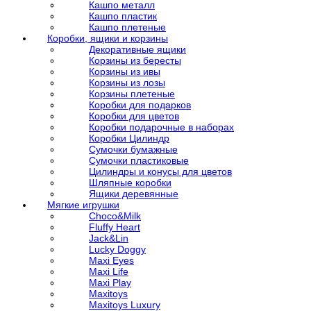
Кашпо металл
Кашпо пластик
Кашпо плетеные
Коробки, ящики и корзины
Декоративные ящики
Корзины из бересты
Корзины из ивы
Корзины из лозы
Корзины плетеные
Коробки для подарков
Коробки для цветов
Коробки подарочные в наборах
Коробки Цилиндр
Сумочки бумажные
Сумочки пластиковые
Цилиндры и конусы для цветов
Шляпные коробки
Ящики деревянные
Мягкие игрушки
Choco&Milk
Fluffy Heart
Jack&Lin
Lucky Doggy
Maxi Eyes
Maxi Life
Maxi Play
Maxitoys
Maxitoys Luxury