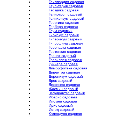
Гайллардия садовая
Гаультерия садовая
Гвоздика садовая
Гелиотроп садовый
Гелихризум садовый
Георгина садовая
Гербера садовая
Геум садовый
Гибискус садовый
Гиперикум садовый
Гипсофила садовая
Горечавка садовая
Гортензия садовая
Гранат садовый
Гревиллея садовая
Гуннера садовая
Диморфотека садовая
Дицентра садовая
Дороникум садовый
Дрок садовый
Дюшенея садовая
Жасмин садовый
Зефирантес садовый
Иберис садовый
Ипомея садовая
Ирис садовый
Истод садовый
Календула садовая