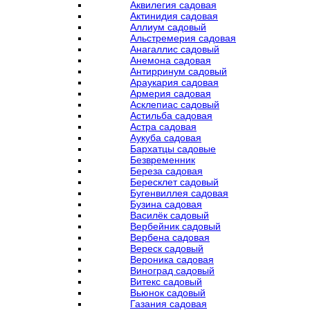
Аквилегия садовая
Актинидия садовая
Аллиум садовый
Альстремерия садовая
Анагаллис садовый
Анемона садовая
Антирринум садовый
Араукария садовая
Армерия садовая
Асклепиас садовый
Астильба садовая
Астра садовая
Аукуба садовая
Бархатцы садовые
Безвременник
Береза садовая
Бересклет садовый
Бугенвиллея садовая
Бузина садовая
Василёк садовый
Вербейник садовый
Вербена садовая
Вереск садовый
Вероника садовая
Виноград садовый
Витекс садовый
Вьюнок садовый
Газания садовая