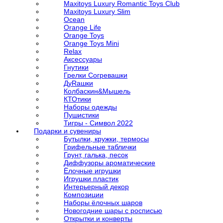
Maxitoys Luxury Romantic Toys Club
Maxitoys Luxury Slim
Ocean
Orange Life
Orange Toys
Orange Toys Mini
Relax
Аксессуары
Гнутики
Грелки Согревашки
ДуRашки
Колбаскин&Мышель
КТОтики
Наборы одежды
Пушистики
Тигры - Символ 2022
Подарки и сувениры
Бутылки, кружки, термосы
Грифельные таблички
Грунт, галька, песок
Диффузоры ароматические
Ёлочные игрушки
Игрушки пластик
Интерьерный декор
Композиции
Наборы ёлочных шаров
Новогодние шары с росписью
Открытки и конверты