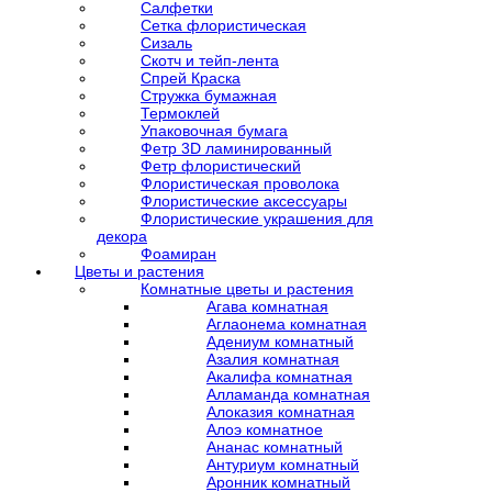
Салфетки
Сетка флористическая
Сизаль
Скотч и тейп-лента
Спрей Краска
Стружка бумажная
Термоклей
Упаковочная бумага
Фетр 3D ламинированный
Фетр флористический
Флористическая проволока
Флористические аксессуары
Флористические украшения для
декора
Фоамиран
Цветы и растения
Комнатные цветы и растения
Агава комнатная
Аглаонема комнатная
Адениум комнатный
Азалия комнатная
Акалифа комнатная
Алламанда комнатная
Алоказия комнатная
Алоэ комнатное
Ананас комнатный
Антуриум комнатный
Аронник комнатный