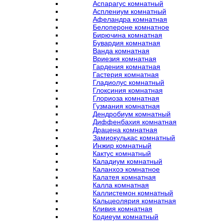
Аспарагус комнатный
Асплениум комнатный
Афеландра комнатная
Белопероне комнатное
Бирючина комнатная
Бувардия комнатная
Ванда комнатная
Вриезия комнатная
Гардения комнатная
Гастерия комнатная
Гладиолус комнатный
Глоксиния комнатная
Глориоза комнатная
Гузмания комнатная
Дендробиум комнатный
Диффенбахия комнатная
Драцена комнатная
Замиокулькас комнатный
Инжир комнатный
Кактус комнатный
Каладиум комнатный
Каланхоэ комнатное
Калатея комнатная
Калла комнатная
Каллистемон комнатный
Кальцеолярия комнатная
Кливия комнатная
Кодиеум комнатный