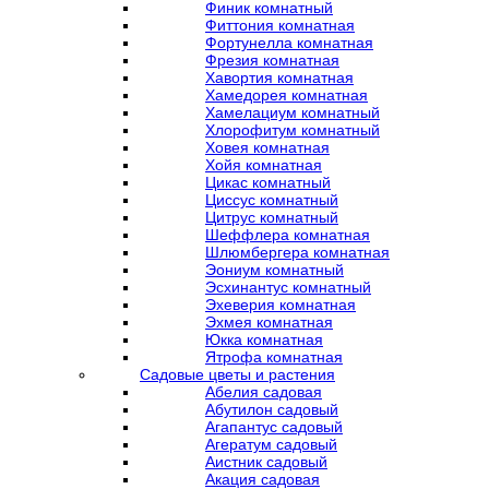
Финик комнатный
Фиттония комнатная
Фортунелла комнатная
Фрезия комнатная
Хавортия комнатная
Хамедорея комнатная
Хамелациум комнатный
Хлорофитум комнатный
Ховея комнатная
Хойя комнатная
Цикас комнатный
Циссус комнатный
Цитрус комнатный
Шеффлера комнатная
Шлюмбергера комнатная
Эониум комнатный
Эсхинантус комнатный
Эхеверия комнатная
Эхмея комнатная
Юкка комнатная
Ятрофа комнатная
Садовые цветы и растения
Абелия садовая
Абутилон садовый
Агапантус садовый
Агератум садовый
Аистник садовый
Акация садовая