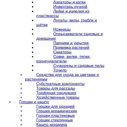
Аэраторы и катки
Инвентарь ручной
Лейки и изделия из
пластмассы
Лопаты, вилы, грабли и
щётки
Ножницы
Опрыскиватели садовые и
домашние
Парники и укрытия
Прививка растений
Секаторы
Совки, вилки, тяпки,
корнеудалители
Сучкорезы и садовые пилы
Точило
Средства для ухода за цветами и
растениями
Субстратные компоненты
Товары для рассады
Торфяная продукция
Хозяйственные товары
Горшки и кашпо
Горшки для орхидей
Горшки керамические
Горшки пластиковые
Горшки стеклянные
Кашпо керамика