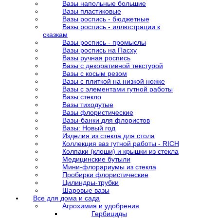
Вазы напольные большие
Вазы пластиковые
Вазы роспись - бюджетные
Вазы роспись - иллюстрации к
сказкам
Вазы роспись - промыслы
Вазы роспись на Пасху
Вазы ручная роспись
Вазы с декоративной текстурой
Вазы с косым резом
Вазы с плиткой на низкой ножке
Вазы с элементами гутной работы
Вазы стекло
Вазы тиходутые
Вазы флористические
Вазы-банки для флористов
Вазы: Новый год
Изделия из стекла для стола
Коллекция ваз гутной работы - RICH
Колпаки (клоши) и крышки из стекла
Медицинские бутыли
Мини-флорариумы из стекла
Пробирки флористические
Цилиндры-трубки
Шаровые вазы
Все для дома и сада
Агрохимия и удобрения
Гербициды