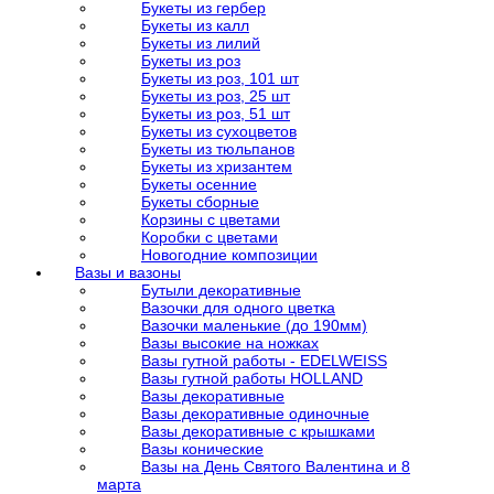
Букеты из гербер
Букеты из калл
Букеты из лилий
Букеты из роз
Букеты из роз, 101 шт
Букеты из роз, 25 шт
Букеты из роз, 51 шт
Букеты из сухоцветов
Букеты из тюльпанов
Букеты из хризантем
Букеты осенние
Букеты сборные
Корзины с цветами
Коробки с цветами
Новогодние композиции
Вазы и вазоны
Бутыли декоративные
Вазочки для одного цветка
Вазочки маленькие (до 190мм)
Вазы высокие на ножках
Вазы гутной работы - EDELWEISS
Вазы гутной работы HOLLAND
Вазы декоративные
Вазы декоративные одиночные
Вазы декоративные с крышками
Вазы конические
Вазы на День Святого Валентина и 8
марта