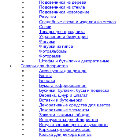
Подсвечники из дерева
Подсвечники из стекла
Подсвечники новогодние
Ракушки
Свадебные свечи и изделия из стекла
Свечи
Товары для праздника
Украшения и бижутерия
Фигурки
Фигурки из гипса
Фотоальбомы
Фоторамки
Штофы и бутылочки декоративные
Товары для флористов
Аксессуары для декора
Банты
Блестки
Бумага гофрированная
Бусинки, булавки, бусы и подвески
Веревка, шнур и шпагат
Вставки и бутоньерки
Декоративные средства для цветов
Декоративные элементы
Заколки, зажимы, ободки
Инструменты для флористов
Искусственные цветы и сухоцветы
Каркасы флористические
Краска для декора цветов