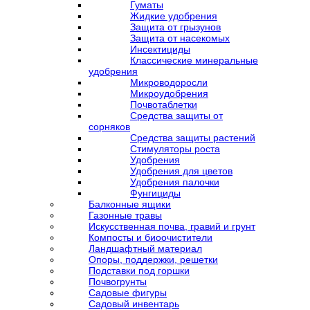
Гуматы
Жидкие удобрения
Защита от грызунов
Защита от насекомых
Инсектициды
Классические минеральные
удобрения
Микроводоросли
Микроудобрения
Почвотаблетки
Средства защиты от
сорняков
Средства защиты растений
Стимуляторы роста
Удобрения
Удобрения для цветов
Удобрения палочки
Фунгициды
Балконные ящики
Газонные травы
Искусственная почва, гравий и грунт
Компосты и биоочистители
Ландшафтный материал
Опоры, поддержки, решетки
Подставки под горшки
Почвогрунты
Садовые фигуры
Садовый инвентарь