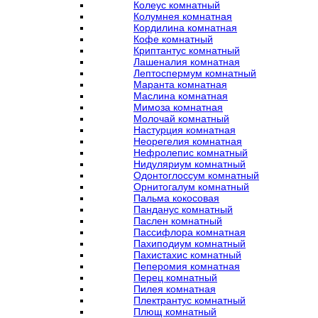
Колеус комнатный
Колумнея комнатная
Кордилина комнатная
Кофе комнатный
Криптантус комнатный
Лашеналия комнатная
Лептоспермум комнатный
Маранта комнатная
Маслина комнатная
Мимоза комнатная
Молочай комнатный
Настурция комнатная
Неорегелия комнатная
Нефролепис комнатный
Нидуляриум комнатный
Одонтоглоссум комнатный
Орнитогалум комнатный
Пальма кокосовая
Панданус комнатный
Паслен комнатный
Пассифлора комнатная
Пахиподиум комнатный
Пахистахис комнатный
Пеперомия комнатная
Перец комнатный
Пилея комнатная
Плектрантус комнатный
Плющ комнатный