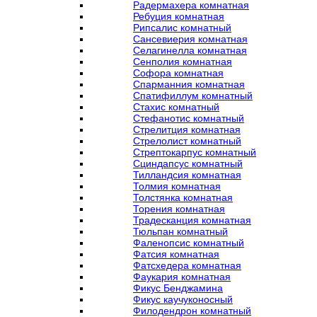
Радермахера комнатная
Ребуция комнатная
Рипсалис комнатный
Сансевиерия комнатная
Селагинелла комнатная
Сенполия комнатная
Софора комнатная
Спарманния комнатная
Спатифиллум комнатный
Стахис комнатный
Стефанотис комнатный
Стрелитция комнатная
Стрелолист комнатный
Стрептокарпус комнатный
Сциндапсус комнатный
Тилландсия комнатная
Толмия комнатная
Толстянка комнатная
Торения комнатная
Традесканция комнатная
Тюльпан комнатный
Фаленопсис комнатный
Фатсия комнатная
Фатсхедера комнатная
Фаукария комнатная
Фикус Бенджамина
Фикус каучуконосный
Филодендрон комнатный