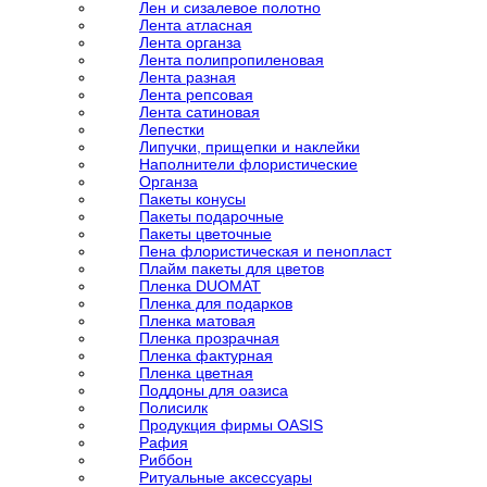
Лен и сизалевое полотно
Лента атласная
Лента органза
Лента полипропиленовая
Лента разная
Лента репсовая
Лента сатиновая
Лепестки
Липучки, прищепки и наклейки
Наполнители флористические
Органза
Пакеты конусы
Пакеты подарочные
Пакеты цветочные
Пена флористическая и пенопласт
Плайм пакеты для цветов
Пленка DUOMAT
Пленка для подарков
Пленка матовая
Пленка прозрачная
Пленка фактурная
Пленка цветная
Поддоны для оазиса
Полисилк
Продукция фирмы OASIS
Рафия
Риббон
Ритуальные аксессуары