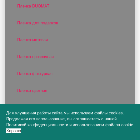
Пленка DUOMAT
Пленка для подарков
Пленка матовая
Пленка прозрачная
Пленка фактурная
Пленка цветная
Поддоны для оазиса
Для улучшения работы сайта мы используем файлы cookies.
Продолжая его использование, вы соглашаетесь с нашей
Полисилк
Политикой конфиденциальности
и
использованием файлов cookie
Хорошо