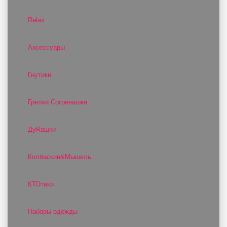
Relax
Аксессуары
Гнутики
Грелки Согревашки
ДуRашки
Колбаскин&Мышель
КТОтики
Наборы одежды