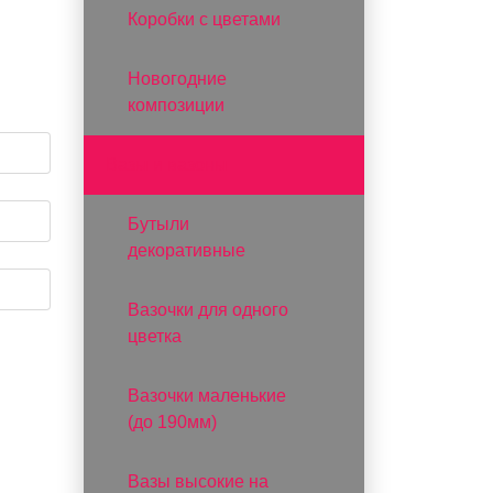
Коробки с цветами
Новогодние
композиции
Вазы и вазоны
Бутыли
декоративные
Вазочки для одного
цветка
Вазочки маленькие
(до 190мм)
Вазы высокие на