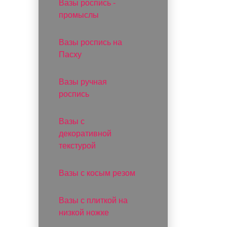
Вазы роспись -
промыслы
Вазы роспись на
Пасху
Вазы ручная
роспись
Вазы с
декоративной
текстурой
Вазы с косым резом
Вазы с плиткой на
низкой ножке