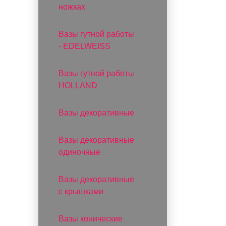
ножках
Вазы гутной работы
- EDELWEISS
Вазы гутной работы
HOLLAND
Вазы декоративные
Вазы декоративные
одиночные
Вазы декоративные
с крышками
Вазы конические