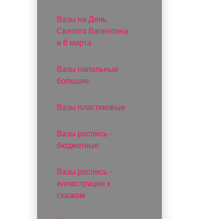
Вазы на День
Святого Валентина
и 8 марта
Вазы напольные
большие
Вазы пластиковые
Вазы роспись -
бюджетные
Вазы роспись -
иллюстрации к
сказкам