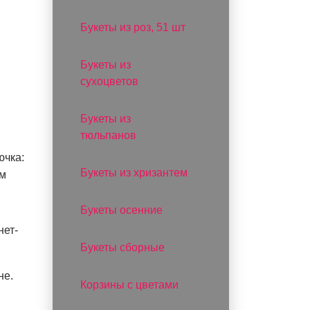
Букеты из роз, 51 шт
Букеты из
сухоцветов
Букеты из
тюльпанов
ючка:
Букеты из хризантем
ом
Букеты осенние
нет-
Букеты сборные
не.
Корзины с цветами