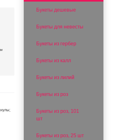
Букеты дешевые
Букеты для невесты
Букеты из гербер
ии
Букеты из калл
Букеты из лилий
Букеты из роз
анулы;
Букеты из роз, 101
шт
Букеты из роз, 25 шт