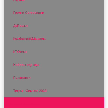
Грелки Согревашки
ДуRашки
Колбаскин&Мышель
КТОтики
Наборы одежды
Пушистики
Тигры - Символ 2022
Подарки и сувениры