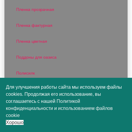
Пленка прозрачная
Пленка фактурная
Пленка цветная
Поддоны для оазиса
Полисилк
Для улучшения работы сайта мы используем файлы
Продукция фирмы OASIS
cookies. Продолжая его использование, вы
соглашаетесь с нашей
Политикой
Рафия
конфиденциальности
и
использованием файлов
cookie
Риббон
Хорошо